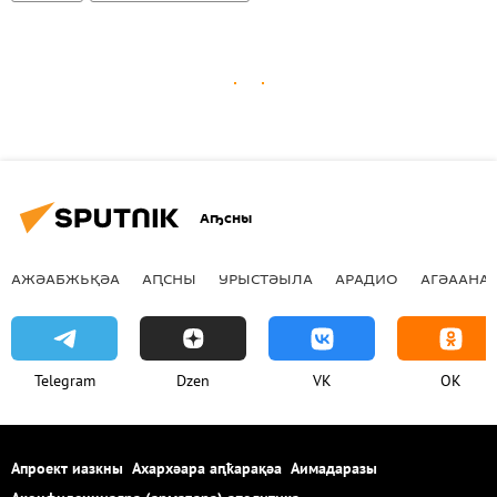
Аҧсны
АЖӘАБЖЬҚӘА
АԤСНЫ
УРЫСТӘЫЛА
АРАДИО
АГӘААНАГ
Telegram
Dzen
VK
OK
Апроект иазкны
Ахархәара аԥҟарақәа
Аимадаразы