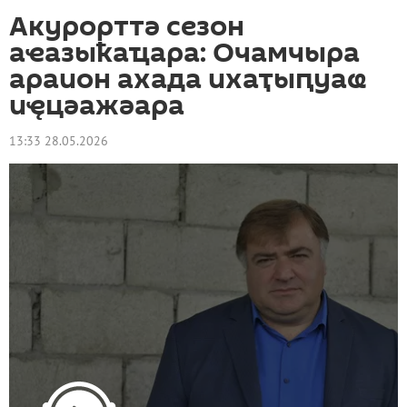
Акурорттә сезон
аҽазыҟаҵара: Очамчыра
араион ахада ихаҭыԥуаҩ
иҿцәажәара
13:33 28.05.2026