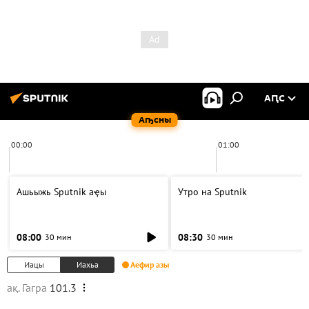
АԤС
Аҧсны
00:00
01:00
Ашьыжь Sputnik аҿы
Утро на Sputnik
08:00
08:30
30 мин
30 мин
Иацы
Иахьа
Аефир азы
ақ. Гагра
101.3