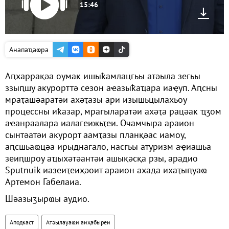
15:46
Анапаҵаҩра
Аԥхаррақәа оумак ишыҟамлацгьы атәыла зегьы
ззыԥшу акурорттә сезон аҽазыҟаҵара иаҿуп. Аԥсны
мраҭашәаратәи ахәҭазы ари изышьцылахьоу
процессны иҟазар, мрагыларатәи ахәҭа рацәак ҵӡом
аҽанраалара иалагеижьҭеи. Очамчыра араион
сынтәатәи акурорт аамҭазы планқәас иамоу,
аԥсшьаҩцәа ирыднагало, насгьы атуризм аҿиашьа
зеиԥшроу аҵыхәтәантәи ашықәсқа рзы, арадио
Sputnuik иазеиҭеиҳәоит араион ахада ихаҭыԥуаҩ
Артемон Габелаиа.
Шәазыӡырҩы аудио.
Аподкаст
Атәылауаҩи аиҳабыреи