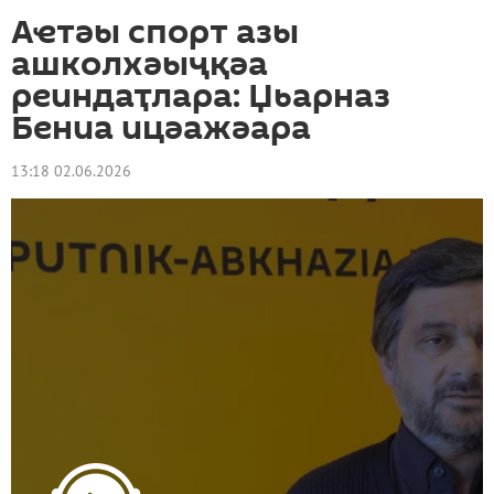
Аҽтәы спорт азы
ашколхәыҷқәа
реиндаҭлара: Џьарназ
Бениа ицәажәара
13:18 02.06.2026