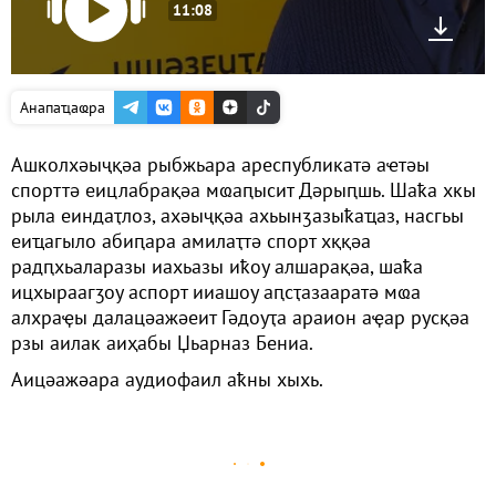
11:08
Анапаҵаҩра
Ашколхәыҷқәа рыбжьара ареспубликатә аҽтәы
спорттә еицлабрақәа мҩаԥысит Дәрыԥшь. Шаҟа хкы
рыла еиндаҭлоз, ахәыҷқәа ахьынӡазыҟаҵаз, насгьы
еиҵагыло абиԥара амилаҭтә спорт хққәа
радԥхьаларазы иахьазы иҟоу алшарақәа, шаҟа
ицхыраагӡоу аспорт ииашоу аԥсҭазааратә мҩа
алхраҿы далацәажәеит Гәдоуҭа араион аҿар русқәа
рзы аилак аиҳабы Џьарназ Бениа.
Аицәажәара аудиофаил аҟны хыхь.