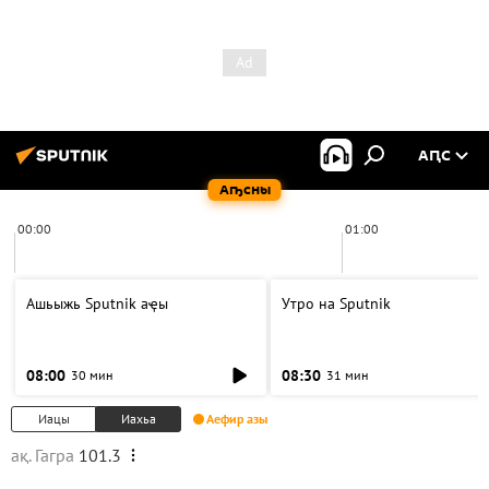
АԤС
Аҧсны
00:00
01:00
Ашьыжь Sputnik аҿы
Утро на Sputnik
08:00
08:30
30 мин
31 мин
Иацы
Иахьа
Аефир азы
ақ. Гагра
101.3