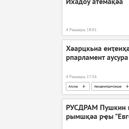
Ихадоу атемақәа
4 Рашәара, 18:01
Хәарцкьиа еиҭеиҳ
рпарламент аусур
4 Рашәара, 17:56
Аԥсны
Авидеонҵамҭақәа
РУСДРАМ Пушкин и
рымшқәа рҿы "Евг