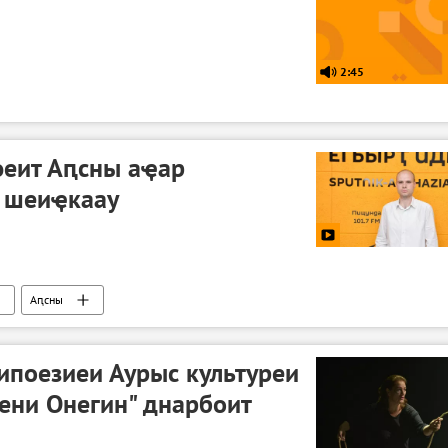
2:45
әеит Аԥсны аҿар
а шеиҿкаау
Аԥсны
поезиеи Аурыс культуреи
ени Онегин" днарбоит