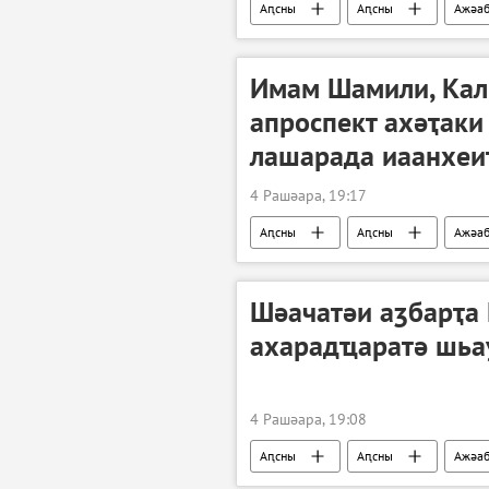
Аԥсны
Аԥсны
Ажәа
Имам Шамили, Кал
апроспект ахәҭак
лашарада иаанхеи
4 Рашәара, 19:17
Аԥсны
Аԥсны
Ажәа
"Амшынеиқәафымцамч" аусура
Шәачатәи аӡбарҭа 
ахарадҵаратә шьа
4 Рашәара, 19:08
Аԥсны
Аԥсны
Ажәа