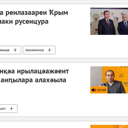
а реилазаареи Ҟрым
лаки русеицура
бжьқәа
Аекономика
нқәа ирылацәажәеит
: аиԥылара алахәыла
15:10
каст