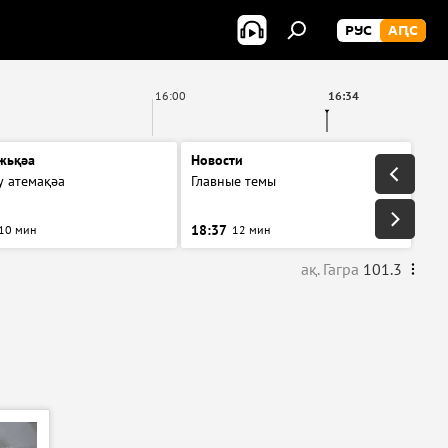
РУС
АԤС
16:00
16:34
жьқәа
Новости
у атемақәа
Главные темы
18:37
10 мин
12 мин
ақ. Гагра
101.3