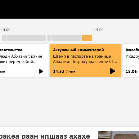
14:00
15:00
тоятельства
Актуальный комментарий
Ажәаб
люди Абхазии": какие
Штамп в паспорте на границе
Ихадо
авит перед собой
Абхазии: Погрануправление СГБ
ъединение
разъяснило правила для
14:53
18:06
мин
7 мин
туристов
рақәа раан иԥшааз ахаҳә