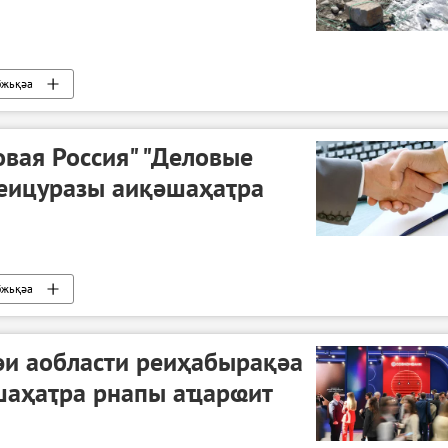
бжьқәа
вая Россия" "Деловые
сеицуразы аиқәшаҳаҭра
бжьқәа
әи аобласти реиҳабырақәа
шаҳаҭра рнапы аҵарҩит