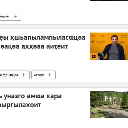
Аԥсны
аҿы ҳшьапылампыласҩцәа
ақәа ахҳәаа аиҭеит
онҵамҭақәа
Аспорт
 уназго амҩа хара
әыргылахоит