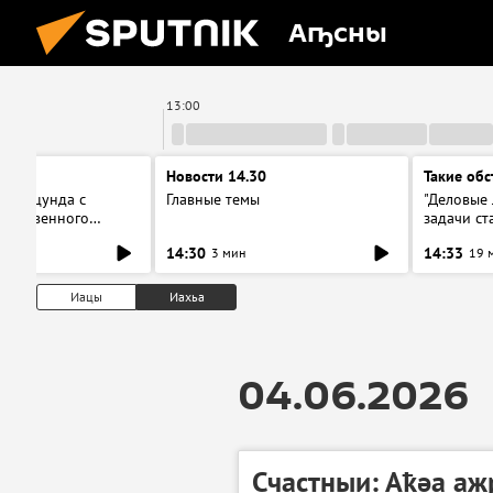
Аҧсны
13:00
ерг
Новости 14.30
Такие обс
ся Пицунда с
Главные темы
"Деловые 
собственного
задачи ст
ервью с главой
новое об
14:30
14:33
3 мин
19 
Иацы
Иахьа
04.06.2026
Счастныи: Аҟәа аж