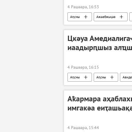
4 Рашәара, 16:53
Аԥсны
Ажәабжьқәа
Цкәуа Амедиалиг
иаадырԥшыз алҵшә
4 Рашәара, 16:15
Аԥсны
Аԥсны
Авиде
Аҟармара аҳаблахь
имгакәа еиҭашьақ
4 Рашәара, 15:44