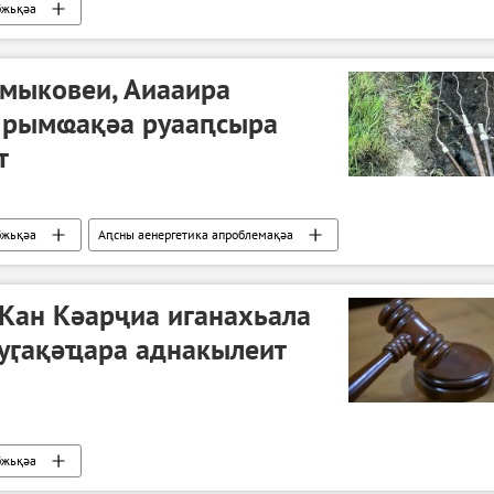
бжьқәа
мыковеи, Аиааира
и рымҩақәа руааԥсыра
т
бжьқәа
Аԥсны аенергетика апроблемақәа
Кан Кәарҷиа иганахьала
уӷақәҵара аднакылеит
бжьқәа