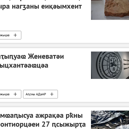
ыра нагӡаны еиқәымхеит
бжьқәа
аҭыԥуаҩ Женеватәи
рыцхантәаҩцәа
бжьқәа
Аԥсны АДәАР
мҩаԥысуа ажрақәа рҟны
лонтиорцәеи 27 ԥсыжырҭа