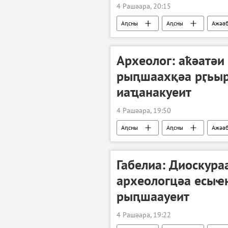
4 Рашәара, 20:15
Аԥсны
Аԥсны
Ажәа
Археолог: аҟәатәи
рыԥшаахқәа рӷьыра
иаҵанакуеит
4 Рашәара, 19:50
Аԥсны
Аԥсны
Ажәа
Габелиа: Диоскур
археологцәа есыҽ
рыԥшаауеит
4 Рашәара, 19:22