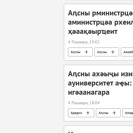
Аԥсны рминистрцә
аминистрцәа рхеи
ҳәаақәырҵеит
4 Рашәара, 19:02
Аԥсны
Аԥсны
Ажәа
Аԥсны ахәыҷы изи
ауниверситет аҿы
игәаанагара
4 Рашәара, 18:04
Арадио
Аԥсны
Апод