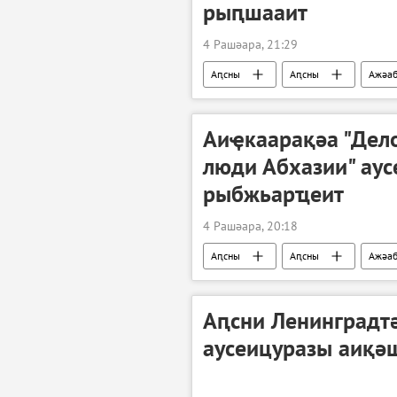
рыԥшааит
4 Рашәара, 21:29
Аԥсны
Аԥсны
Ажәа
Аиҿкаарақәа "Дело
люди Абхазии" ау
рыбжьарҵеит
4 Рашәара, 20:18
Аԥсны
Аԥсны
Ажәа
Аԥсни Ленинградт
аусеицуразы аиқә