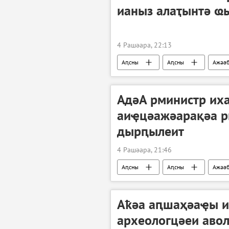
ианыз алаҭынтә ҩ
4 Рашәара, 22:13
Аԥсны
Аԥсны
Ажәа
АдәА рминистр их
аиҿцәажәарақәа 
дырԥылеит
4 Рашәара, 21:46
Аԥсны
Аԥсны
Ажәа
Аҟәа аԥшаҳәаҿы и
археологцәеи аво