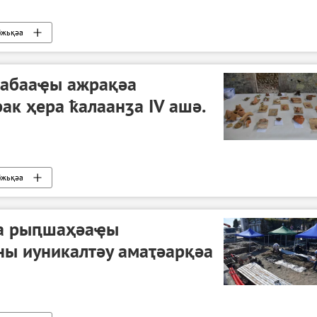
бжьқәа
 абааҿы ажрақәа
к ҳера ҟалаанӡа IV ашә.
бжьқәа
аа рыԥшаҳәаҿы
ны иуникалтәу амаҭәарқәа