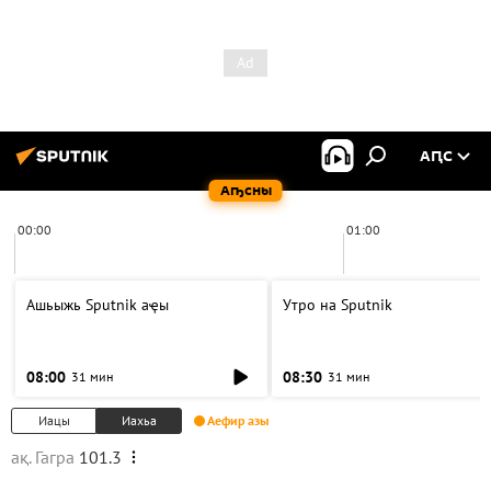
АԤС
Аҧсны
00:00
01:00
Ашьыжь Sputnik аҿы
Утро на Sputnik
08:00
08:30
31 мин
31 мин
Иацы
Иахьа
Аефир азы
ақ. Гагра
101.3