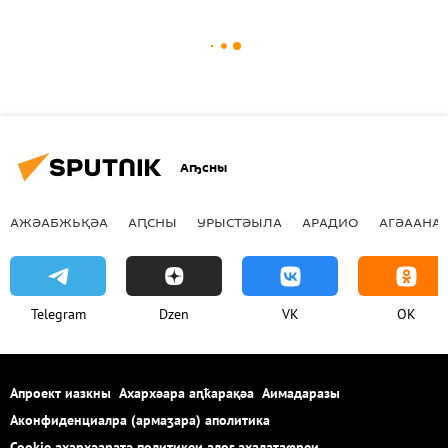
Аҧсны
АЖӘАБЖЬҚӘА
АԤСНЫ
УРЫСТӘЫЛА
АРАДИО
АГӘААНАГ
Telegram
Dzen
VK
OK
Апроект иазкны
Ахархәара аԥҟарақәа
Аимадаразы
Аконфиденциалра (армаӡара) аполитика
Cookie ахархәаратә политикеи алог ахалаҭаҩреи