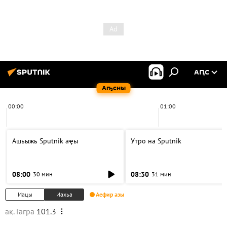
АԤС
Аҧсны
00:00
01:00
Ашьыжь Sputnik аҿы
Утро на Sputnik
08:00
08:30
30 мин
31 мин
Иацы
Иахьа
Аефир азы
ақ. Гагра
101.3