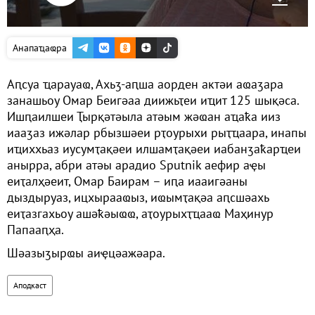
Анапаҵаҩра
Аԥсуа ҵарауаҩ, Ахьӡ-аԥша аорден актәи аҩаӡара
занашьоу Омар Беигәаа диижьҭеи иҵит 125 шықәса.
Ишԥаилшеи Ҭырқәтәыла атәым жәҩан аҵаҟа ииз
иааӡаз ижәлар рбызшәеи рҭоурыхи рыҭҵаара, инапы
иҵиххьаз иусумҭақәеи илшамҭақәеи иабанӡаҟарҵеи
анырра, абри атәы арадио Sputnik аефир аҿы
еиҭалҳәеит, Омар Баирам – иԥа иааигәаны
дыздыруаз, ицхырааҩыз, иҩымҭақәа аԥсшәахь
еиҭазгахьоу ашәҟәыҩҩ, аҭоурыхҭҵааҩ Маҳинур
Папааԥҳа.
Шәазыӡырҩы аиҿцәажәара.
Аподкаст