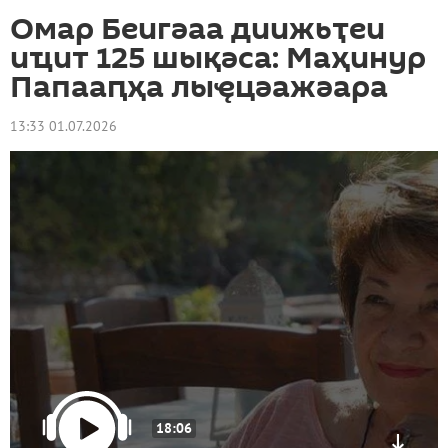
Омар Беигәаа диижьҭеи
иҵит 125 шықәса: Маҳинур
Папааԥҳа лыҿцәажәара
13:33 01.07.2026
18:06