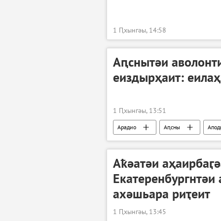
1 Ԥхынгәы, 14:58
Аԥснытәи аволонт
еиздырҳаит: еилаҳ
1 Ԥхынгәы, 13:51
Арадио
Аԥсны
Апод
Аҟәатәи аҳаирбаӷә
Екатеренбургнтәи
ахәшьара риҭеит
1 Ԥхынгәы, 13:45