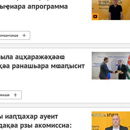
рыҿиара апрограмма
онҵамҭақәа
әыла ацҳаражәҳәаҩ
әқәа ранашьара мҩаԥысит
бжьқәа
 иаԥҵахар ауеит
дақәа рзы акомиссиа: