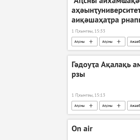
"Аԥсны аихамҩақә
аҳәынҭуниверсите
аиқәшаҳаҭра рнап
1 Ԥхынгәы, 15:33
Аԥсны
Аԥсны
Ажәа
Гәдоуҭа Ақалақь а
рзы
1 Ԥхынгәы, 15:13
Аԥсны
Аԥсны
Ажәа
On air