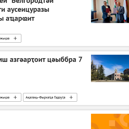
еи" Белгородтәи
ти аусеицуразы
ы аҵарҩит
бжьқәа
мш азгәарҭоит цәыббра 7
бжьқәа
Ақалақь-Фырхаҵа Гәдоуҭа