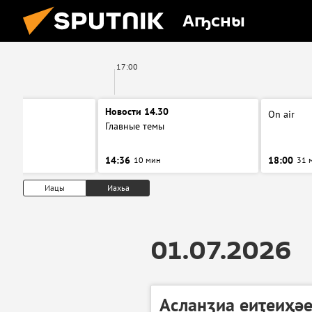
Аҧсны
17:00
00
Новости 14.30
On air
ы
Главные темы
14:36
18:00
10 мин
31 
Иацы
Иахьа
01.07.2026
Асланӡиа еиҭеиҳә