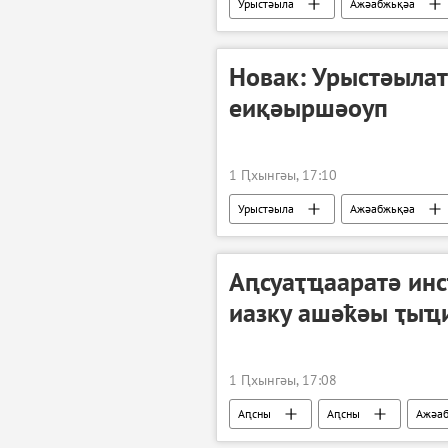
Урыстәыла
Ажәабжьқәа
Новак: Урыстәыла
еиқәыршәоуп
1 Ԥхынгәы, 17:10
Урыстәыла
Ажәабжьқәа
Аԥсуаҭҵааратә ин
иазку ашәҟәы ҭыҵ
1 Ԥхынгәы, 17:08
Аԥсны
Аԥсны
Ажәа