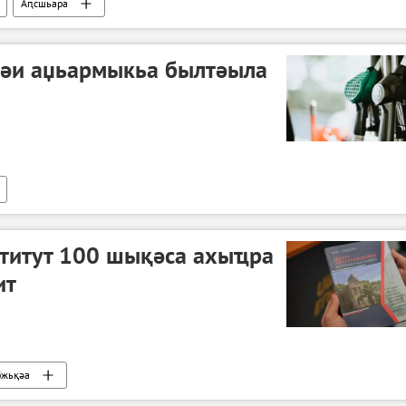
Аԥсшьара
тәи аџьармыкьа былтәыла
ститут 100 шықәса ахыҵра
ит
бжьқәа