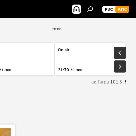
РУС
АԤС
20:00
On air
21:30
31 мин
30 мин
ақ. Гагра
101.3