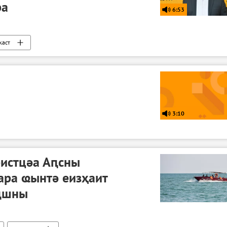
ра
6:53
каст
3:10
ристцәа Аԥсны
ара ҩынтә еизҳаит
ԥшны