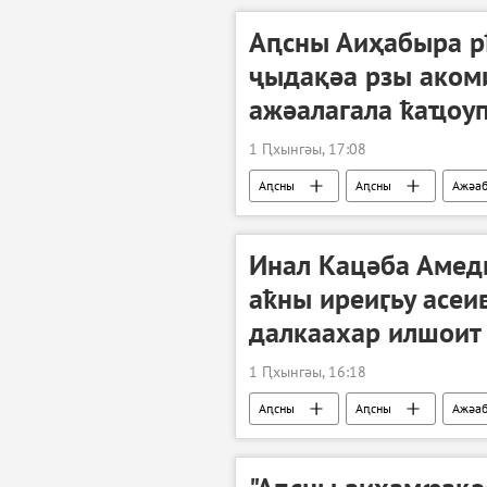
Аԥсны Аиҳабыра р
ҷыдақәа рзы аком
ажәалагала ҟаҵоу
1 Ԥхынгәы, 17:08
Аԥсны
Аԥсны
Ажәа
Инал Кацәба Амед
аҟны иреиӷьу асеи
далкаахар илшоит
1 Ԥхынгәы, 16:18
Аԥсны
Аԥсны
Ажәа