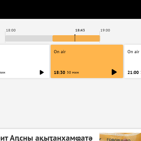
18:00
18:43
19:00
On air
On air
18:30
21:00
мин
30 мин
еит Аԥсны ақыҭанхамҩатә