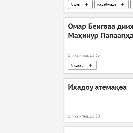
Аԥсны
Ажәабжьқәа
Омар Беигәаа дии
Маҳинур Папааԥҳ
1 Ԥхынгәы, 13:33
Аподкаст
Ихадоу атемақәа
1 Ԥхынгәы, 13:30