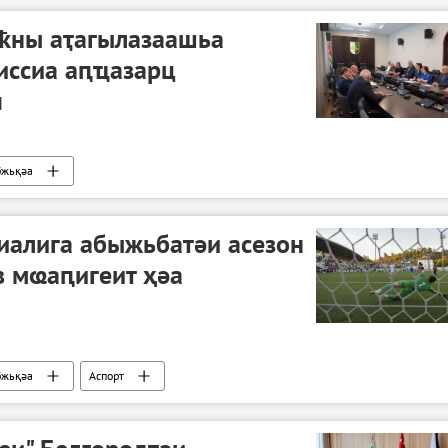
ҟны аҭагылазаашьа
иссиа аԥҵазарц
п
бжьқәа
иалига абыжьбатәи асезон
в мҩаԥигеит ҳәа
бжьқәа
Аспорт