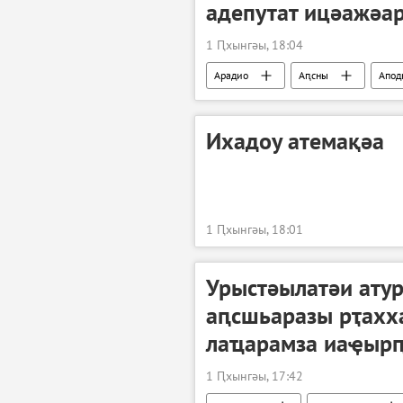
адепутат ицәажәа
1 Ԥхынгәы, 18:04
Арадио
Аԥсны
Апод
Ихадоу атемақәа
1 Ԥхынгәы, 18:01
Урыстәылатәи ату
аԥсшьаразы рҭахх
лаҵарамза иаҿыр
1 Ԥхынгәы, 17:42