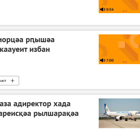
0:56
иорцәа рԥышәа
каауеит избан
7:00
каст
аза адиректор хада
 ареисқәа рылшарақәа