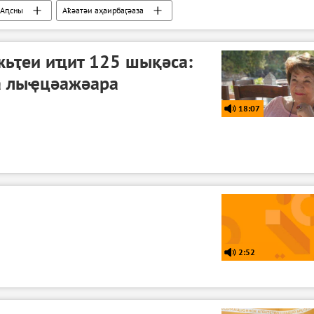
Аԥсны
Аҟәатәи аҳаирбаӷәаза
жьҭеи иҵит 125 шықәса:
а лыҿцәажәара
18:07
2:52