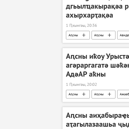
дгьылҵакырақәа 
ахырхарҭақәа
1 Ԥхынгәы, 20:36
Аԥсны
Аԥсны
Авиде
Аԥсны иҟоу Урыст
агәраргагатә шәҟ
АдәАР аҟны
1 Ԥхынгәы, 20:02
Аԥсны
Аԥсны
Ажәа
Аԥсны аиҳабыраҿы
аҭагылазаашьа ҷы