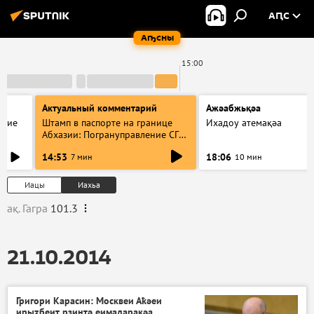
АԤС
Аҧсны
15:00
Актуальный комментарий
Ажәабжьқәа
акие
Штамп в паспорте на границе
Ихадоу атемақәа
Абхазии: Погрануправление СГБ
разъяснило правила для
14:53
18:06
7 мин
10 мин
туристов
Иацы
Иахьа
ақ. Гагра
101.3
21.10.2014
Григори Карасин: Москвеи Аҟәеи
ирыӡбеит рзинтә еимадарақәа