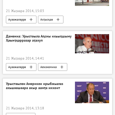
21 Жьҭаара 2014, 15:03
Ауаажәларра
Ахҭысқәа
Апресс-даиџьест
Абызшәа. Аҿахәҳәага.
Дамениа: Урыстәыла Аԥсны ихьыԥшыму
Ҳәынҭқарразар аҭахуп
21 Жьҭаара 2014, 14:41
Ауаажәларра
Аекономика
Аналитикеи аиҿцәажәарақәеи
Урыстәылеи Америкеи ирыбжьалаз
ахьшәашәара акыр аамҭа инхоит
21 Жьҭаара 2014, 13:18