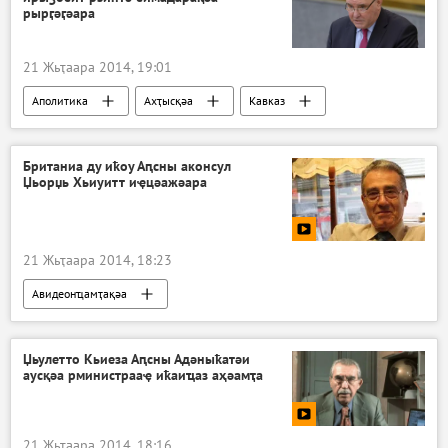
рырӷәӷәара
21 Жьҭаара 2014, 19:01
Аполитика
Ахҭысқәа
Кавказ
Британиа ду иҟоу Аԥсны аконсул
Џьорџь Хьиуитт иҿцәажәара
21 Жьҭаара 2014, 18:23
Авидеонҵамҭақәа
Џьулетто Кьиеза Аԥсны Адәныҟатәи
аусқәа рминистрааҿ иҟаиҵаз аҳәамҭа
21 Жьҭаара 2014, 18:16