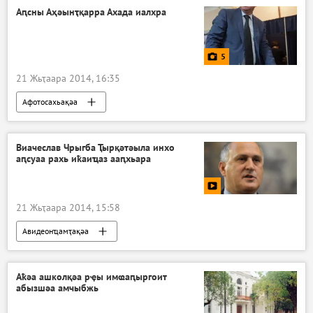
Аԥсны Аҳәынҭқарра Ахада иалхра
5
21 Жьҭаара 2014, 16:35
Афотосахьақәа
Виачеслав Чрыгба Ҭырқәтәыла инхо
аԥсуаа рахь иҟаиҵаз ааԥхьара
21 Жьҭаара 2014, 15:58
Авидеонҵамҭақәа
Аҟәа ашколқәа рҿы имҩаԥыргоит
абызшәа амчыбжь