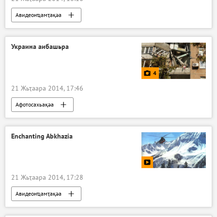
Авидеонҵамҭақәа
Украина аибашьра
4
21 Жьҭаара 2014, 17:46
Афотосахьақәа
Enchanting Abkhazia
21 Жьҭаара 2014, 17:28
Авидеонҵамҭақәа