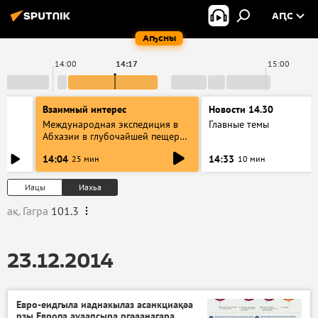
АԤС
Аҧсны
14:00
14:17
15:00
Взаимный интерес
Новости 14.30
Международная экспедиция в
Главные темы
Абхазии в глубочайшей пещере
в мире: разговор со
14:04
14:33
25 мин
10 мин
спелеологами
Иацы
Иахьа
ақ. Гагра
101.3
23.12.2014
Евро-еидгыла иаднакылаз асанкциақәа
рзы Европа ауааԥсыра ргәаанагара