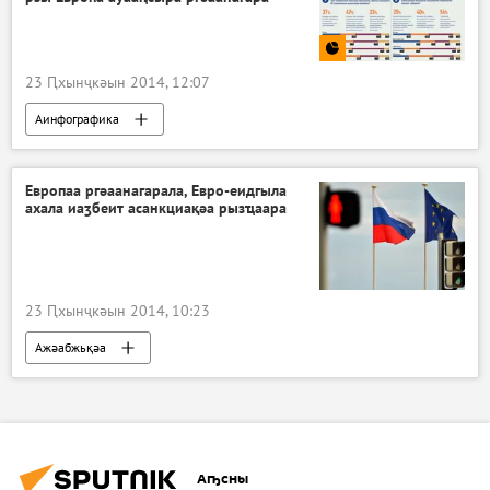
23 Ԥхынҷкәын 2014, 12:07
Аинфографика
Европаа ргәаанагарала, Евро-еидгыла
ахала иаӡбеит асанкциақәа рызҵаара
23 Ԥхынҷкәын 2014, 10:23
Ажәабжьқәа
Аҧсны