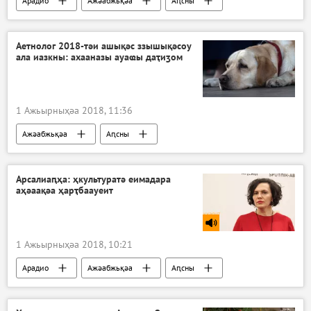
Арадио
Ажәабжьқәа
Аԥсны
Аетнолог 2018-тәи ашықәс ззышықәсоу
ала иазкны: ахааназы ауаҩы даҭиӡом
1 Ажьырныҳәа 2018, 11:36
Ажәабжьқәа
Аԥсны
Арсалиаԥҳа: ҳкультуратә еимадара
аҳәаақәа ҳарҭбаауеит
1 Ажьырныҳәа 2018, 10:21
Арадио
Ажәабжьқәа
Аԥсны