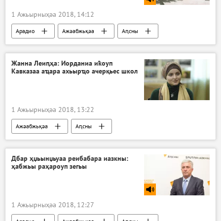
1 Ажьырныҳәа 2018, 14:12
Арадио
Ажәабжьқәа
Аԥсны
Агәалашәара амҩала
Жанна Леиԥҳа: Иорданиа иҟоуп
Кавказаа аҵара ахьырҵо ачерқьес школ
1 Ажьырныҳәа 2018, 13:22
Ажәабжьқәа
Аԥсны
Дбар ҳџьынџьуаа реибабара иазкны:
ҳабжьы раҳароуп зегьы
1 Ажьырныҳәа 2018, 12:27