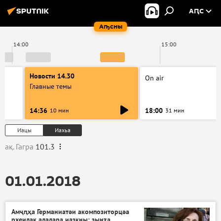
АԤС
Аҧсны
14:00
15:00
Новости 14.30
On air
Главные темы
14:36
18:00
10 мин
31 мин
Иацы
Иахьа
ақ. Гагра
101.3
01.01.2018
Амҷԥҳа Германиатәи акомпозиторцәа
рхеилак алалара иазкны: зынӡа