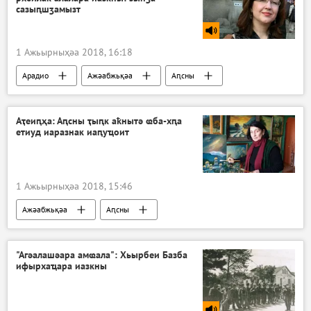
сазыԥшӡамызт
1 Ажьырныҳәа 2018, 16:18
Арадио
Ажәабжьқәа
Аԥсны
Аҭеиԥҳа: Аԥсны ҭыԥк аҟнытә ҩба-хԥа
етиуд иаразнак иаԥуҵоит
1 Ажьырныҳәа 2018, 15:46
Ажәабжьқәа
Аԥсны
"Агәалашәара амҩала": Хьырбеи Базба
ифырхаҵара иазкны