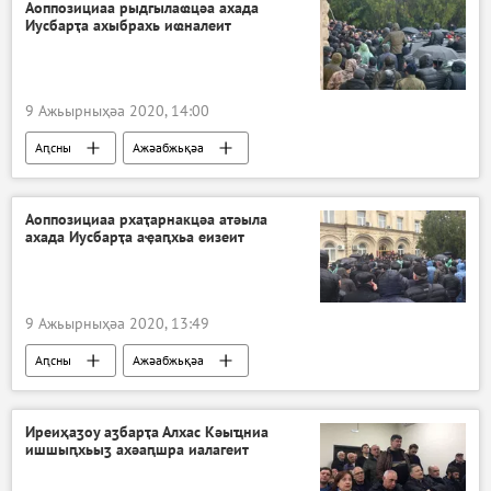
Аоппозициаа рыдгылаҩцәа ахада
Иусбарҭа ахыбрахь иҩналеит
9 Ажьырныҳәа 2020, 14:00
Аԥсны
Ажәабжьқәа
Рауль Ҳаџьымба ԥхьатәара ицара
Аоппозициаа рхаҭарнакцәа атәыла
ахада Иусбарҭа аҿаԥхьа еизеит
9 Ажьырныҳәа 2020, 13:49
Аԥсны
Ажәабжьқәа
Рауль Ҳаџьымба ԥхьатәара ицара
Иреиҳаӡоу аӡбарҭа Алхас Кәыҵниа
ишшыԥхьыӡ ахәаԥшра иалагеит