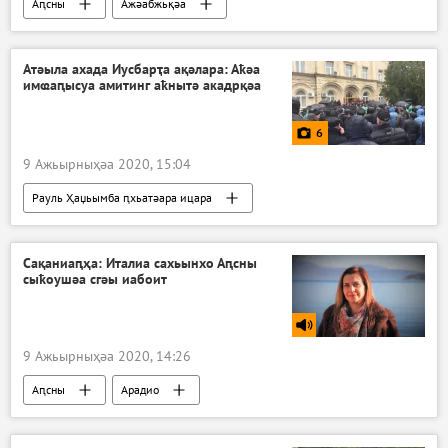
Аԥсны
Ажәабжьқәа
Атәыла ахада Иусбарҭа ақәлара: Аҟәа
имҩаԥысуа амитинг аҟнытә акадрқәа
6
9 Ажьырныҳәа 2020, 15:04
Рауль Ҳаџьымба ԥхьатәара ицара
Афотосахьақәа
Аԥсны
Сақаниаԥҳа: Италиа сахьынхо Аԥсны
сыҟоушәа сгәы иабоит
9 Ажьырныҳәа 2020, 14:26
Аԥсны
Арадио