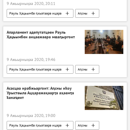
9 Ажьырныҳәа 2020, 20:11
Рауль Ҳаџьымба ԥхьатәара ицара
Аԥсны
Арадио
Апарламент адепутатцәеи Рауль
Ҳаџьымбеи аицәажәара мҩаԥыргоит
9 Ажьырныҳәа 2020, 19:46
Рауль Ҳаџьымба ԥхьатәара ицара
Аԥсны
Ажәабжьқәа
Асасцәа ирабжьаргоит: Аԥсны иҟоу
Урыстәыла Ацҳаражәҳәарҭа аҳәамҭа
ҟанаҵеит
9 Ажьырныҳәа 2020, 19:00
Рауль Ҳаџьымба ԥхьатәара ицара
Аԥсны