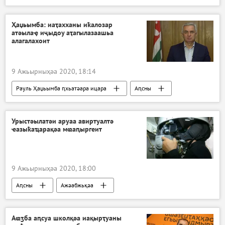
Ажәабжьқәа
Ҳаџьымба: иаҭахханы иҟалозар
атәылаҿ иҷыдоу аҭагылазаашьа
алагалахоит
9 Ажьырныҳәа 2020, 18:14
Рауль Ҳаџьымба ԥхьатәара ицара
Аԥсны
Ажәабжьқәа
Урыстәылатәи аруаа авиртуалтә
ҽазыҟаҵарақәа мҩаԥыргеит
9 Ажьырныҳәа 2020, 18:00
Аԥсны
Ажәабжьқәа
Аҩӡба аԥсуа школқәа иақырҭуаны