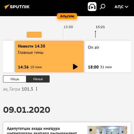
АԤС
Аҧсны
15:00
15:21
Новости 14.30
On air
Главные темы
14:36
18:00
10 мин
31 мин
Иацы
Иахьа
ақ. Гагра
101.3
09.01.2020
Адепутатцәа ахада имаҵура
шьҭеиҵаразы ақәҵара рыдыркылеит