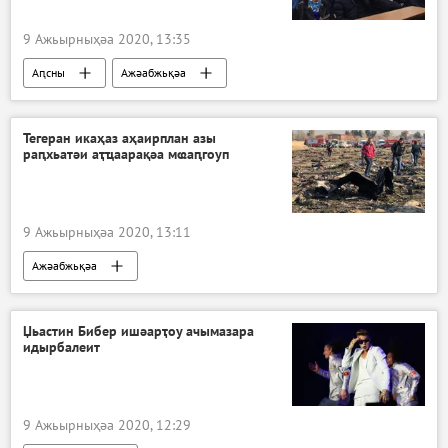
9 Ажьырныҳәа 2020, 13:35
Аԥсны
Ажәабжьқәа
Рауль Ҳаџьымба ԥхьатәара ицара
Тегеран икаҳаз аҳаирплан азы
раԥхьатәи аҭҵаарақәа мҩаԥгоуп
9 Ажьырныҳәа 2020, 13:11
Ажәабжьқәа
Џьастин Бибер ишәарҭоу ачымазара
идырбалеит
9 Ажьырныҳәа 2020, 12:29