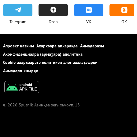
Telegram
Dzen
VK
OK
Апроект иазкны
Ахархәара аԥҟарақәа
Аимадаразы
Аконфиденциалра (армаӡара) аполитика
Cookie ахархәаратә политикеи алог ахалаҭаҩреи
Аимадара-хнырҳә
© 2026 Sputnik Азинқәа зегь хьчоуп. 18+