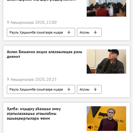
9 Ажьырныҳәа 2020, 22:00
Рауль Ҳаџьымба ԥхьатәара ицара
Аԥсны
Ажәабжьқәа
Аслан Бжьаниа акциа алахәылацәа рахь
днеиит
9 Ажьырныҳәа 2020, 20:25
Рауль Ҳаџьымба ԥхьатәара ицара
Аԥсны
Ажәабжьқәа
Ҳагба: иҷыдоу аҟазшьа змоу
аҭагылазаашьа атәылаҟны
ашьақәыргылара ҽеим