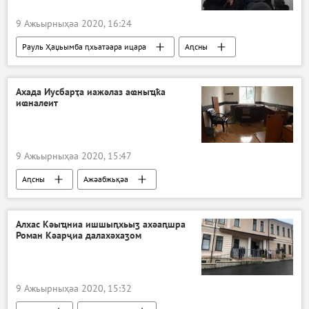
9 Ажьырныҳәа 2020, 16:24
Рауль Ҳаџьымба ԥхьатәара ицара
Аԥсны
Ажәабжьқәа
Ахада Иусбарҭа иажәлаз аҩныҵҟа
иҩналеит
9 Ажьырныҳәа 2020, 15:47
Аԥсны
Ажәабжьқәа
Рауль Ҳаџьымба ԥхьатәара ицара
Алхас Кәыҵниа ишшыԥхьыӡ ахәаԥшра
Роман Кәарҷиа далахәхаӡом
9 Ажьырныҳәа 2020, 15:32