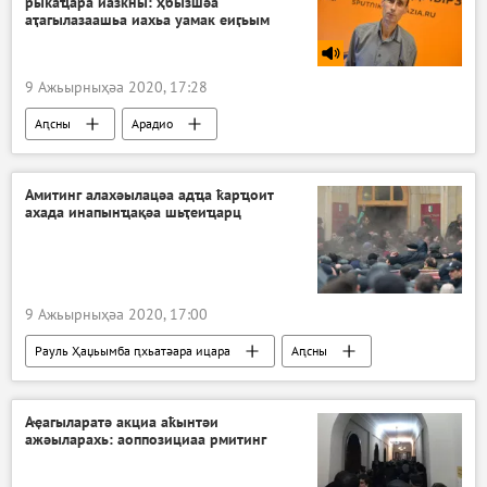
рыҟаҵара иазкны: ҳбызшәа
аҭагылазаашьа иахьа уамак еиӷьым
9 Ажьырныҳәа 2020, 17:28
Аԥсны
Арадио
Амитинг алахәылацәа адҵа ҟарҵоит
ахада инапынҵақәа шьҭеиҵарц
9 Ажьырныҳәа 2020, 17:00
Рауль Ҳаџьымба ԥхьатәара ицара
Аԥсны
Ажәабжьқәа
Аҿагыларатә акциа аҟынтәи
ажәыларахь: аоппозициаа рмитинг