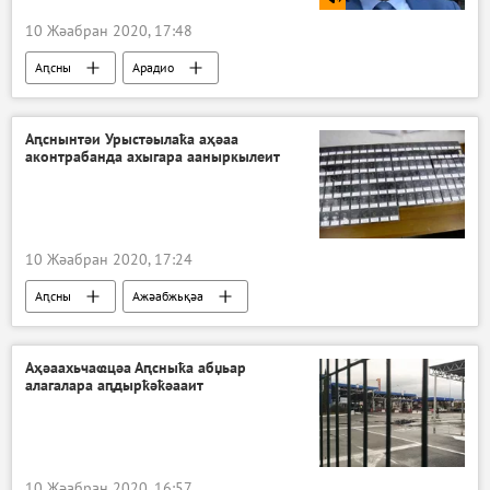
10 Жәабран 2020, 17:48
Аԥсны
Арадио
Аԥснынтәи Урыстәылаҟа аҳәаа
аконтрабанда ахыгара ааныркылеит
10 Жәабран 2020, 17:24
Аԥсны
Ажәабжьқәа
Аҳәаахьчаҩцәа Аԥсныҟа абџьар
алагалара аԥдырҟәҟәааит
10 Жәабран 2020, 16:57