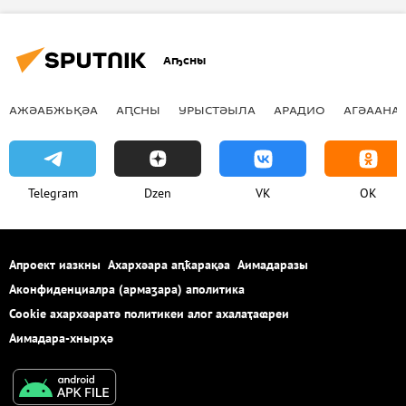
Аҧсны
АЖӘАБЖЬҚӘА
АԤСНЫ
УРЫСТӘЫЛА
АРАДИО
АГӘААНАГ
Telegram
Dzen
VK
OK
Апроект иазкны
Ахархәара аԥҟарақәа
Аимадаразы
Аконфиденциалра (армаӡара) аполитика
Cookie ахархәаратә политикеи алог ахалаҭаҩреи
Аимадара-хнырҳә