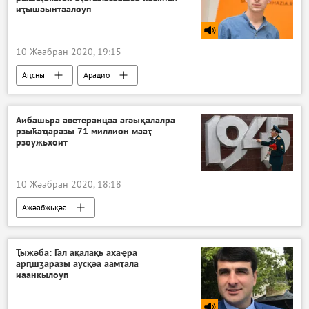
иҭышәынтәалоуп
10 Жәабран 2020, 19:15
Аԥсны
Арадио
Аибашьра аветеранцәа агәыҳалалра
рзыҟаҵаразы 71 миллион мааҭ
рзоужьхоит
10 Жәабран 2020, 18:18
Ажәабжьқәа
Ҭыжәба: Гал ақалақь ахаҿра
арԥшӡаразы аусқәа аамҭала
иаанкылоуп