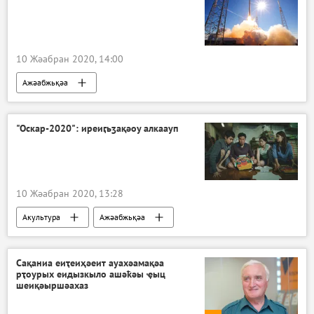
10 Жәабран 2020, 14:00
Ажәабжьқәа
"Оскар-2020": иреиӷьӡақәоу алкаауп
10 Жәабран 2020, 13:28
Акультура
Ажәабжьқәа
Сақаниа еиҭеиҳәеит ауахәамақәа
рҭоурых еидызкыло ашәҟәы ҿыц
шеиқәыршәахаз