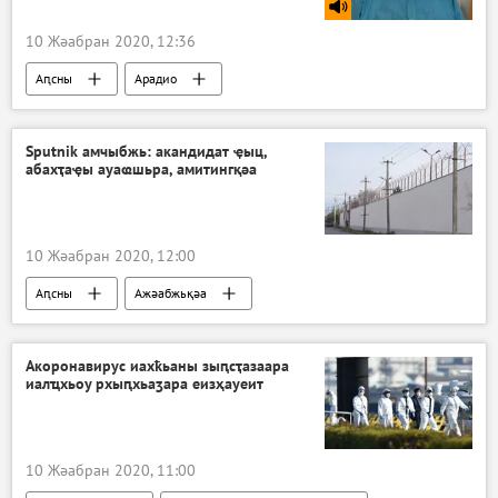
10 Жәабран 2020, 12:36
Аԥсны
Арадио
Sputnik амчыбжь: акандидат ҿыц,
абахҭаҿы ауаҩшьра, амитингқәа
10 Жәабран 2020, 12:00
Аԥсны
Ажәабжьқәа
Акоронавирус иахҟьаны зыԥсҭазаара
иалҵхьоу рхыԥхьаӡара еизҳауеит
10 Жәабран 2020, 11:00