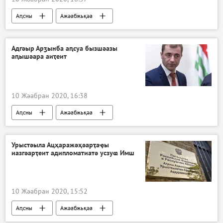
Аԥсны
Ажәабжьқәа
Адгәыр Арӡынба аԥсуа бызшәазы
аԥышәара аиҭеит
10 Жәабран 2020, 16:38
Аԥсны
Ажәабжьқәа
Аԥсны ахада иалхрақәа -2020
Урыстәыла Ацҳаражәҳәарҭаҿы
иазгәарҭеит адипломатиатә усзуҩ Имш
10 Жәабран 2020, 15:52
Аԥсны
Ажәабжьқәа