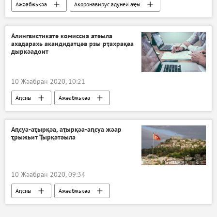
Ажәабжьқәа
Акоронавирус адунеи аҿы
Алингвистикатә комиссиа атәыла
ахадарахь акандидатцәа рзы рҭахрақәа
дыркәадоит
10 Жәабран 2020, 10:21
Аԥсны
Ажәабжьқәа
Аԥсны ахада иалхрақәа -2020
Аԥсуа-аҭырқәа, аҭырқәа-аԥсуа жәар
ҭрыжьит Ҭырқәтәыла
10 Жәабран 2020, 09:34
Аԥсны
Ажәабжьқәа