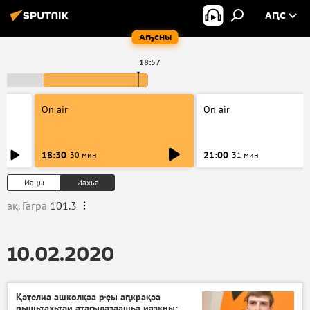
АԤС
Аҧсны
18:57
On air
On air
18:30
21:00
30 мин
31 мин
Иацы
Иахьа
ақ. Гагра
101.3
10.02.2020
Қәҭелиа ашколқәа рҿы аԥкрақәа
рышьҭахьтәи аҭагылазаашьа иазкны: