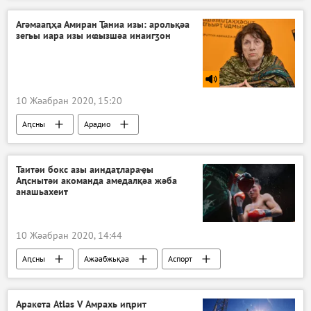
Агәмааԥҳа Амиран Ҭаниа изы: арольқәа
зегьы иара изы иҩызшәа инаигӡон
10 Жәабран 2020, 15:20
Аԥсны
Арадио
Таитәи бокс азы аиндаҭлараҿы
Аԥснытәи акоманда амедалқәа жәба
анашьахеит
10 Жәабран 2020, 14:44
Аԥсны
Ажәабжьқәа
Аспорт
Аракета Atlas V Амрахь иԥрит