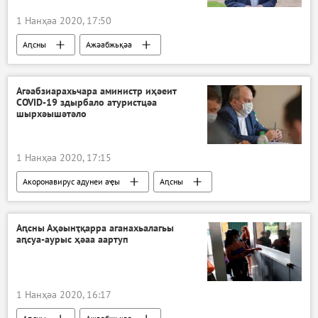
1 Нанҳәа 2020, 17:50
Аԥсны
Ажәабжьқәа
Агәабзиарахьчара аминистр иҳәеит
COVID-19 здырбало атуристцәа
шырхәышәтәло
1 Нанҳәа 2020, 17:15
Акоронавирус адунеи аҿы
Аԥсны
Ажәабжьқәа
Аԥсны Аҳәынҭқарра аганахьалагьы
аԥсуа-аурыс ҳәаа аартуп
1 Нанҳәа 2020, 16:17