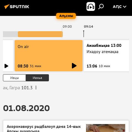
АԤС
Аҧсны
09:00
09:14
Ажәабжьқәа 13:00
On air
Ихадоу атемақәа
08:30
13:06
31 мин
10 мин
Иацы
Иахьа
ақ. Гагра
101.3
01.08.2020
Акоронавирус рыдбалоуп даҽа 14-ҩык
Аԥсны ауааԥсыра