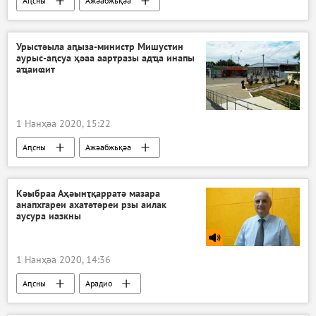
Аԥсны
Ажәабжьқәа
Акоронавирус адунеи аҿы
Урыстәыла аԥыза-министр Мишустин
аурыс-аԥсуа ҳәаа аартразы адҵа инапы
аҵаиҩит
1 Нанҳәа 2020, 15:22
Аԥсны
Ажәабжьқәа
Кәыбраа Аҳәынҭқарратә мазара
анапхгареи ахатәтәреи рзы аилак
аусура иазкны
1 Нанҳәа 2020, 14:36
Аԥсны
Арадио
Атәылауаҩи аиҳабыреи