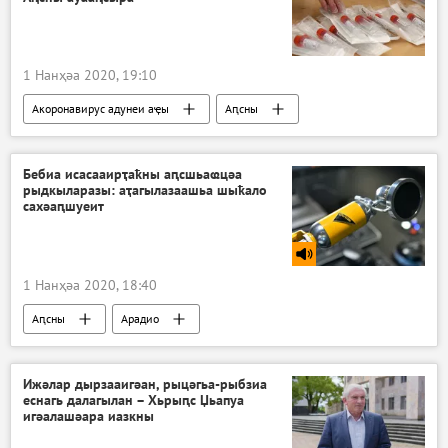
1 Нанҳәа 2020, 19:10
Акоронавирус адунеи аҿы
Аԥсны
Ажәабжьқәа
Бебиа исасааирҭаҟны аԥсшьаҩцәа
рыдкыларазы: аҭагылазаашьа шыҟало
сахәаԥшуеит
1 Нанҳәа 2020, 18:40
Аԥсны
Арадио
Ижәлар дырзааигәан, рыцәгьа-рыбзиа
еснагь далагылан – Хьрыԥс Џьапуа
игәалашәара иазкны