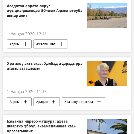
Аладатәи арратә округ
аҿыцнаԥхьаҩцәа 50-ҩык Аԥсны рҭоуба
шьҭарҵеит
1 Нанҳәа 2020, 12:41
Аԥсны
Ажәабжьқәа
Хра злоу ахҭысқәа: Ҳалбад аҵарадырра
аҭагылазаашьазы
1 Нанҳәа 2020, 11:15
Аԥсны
Арадио
Хра злоу ахҭысқәа
Бжьаниа ипресс-маҵзура: аҳәаа
шаартхо ӡбоуп, акәамаҵамақәа хазы
ирзааҭгылоит