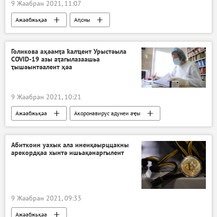
9 Жәабран 2021, 11:07
Ажәабжьқәа
Аԥсны
Голикова аҳәамҭа ҟалҵеит Урыстәыла
COVID-19 азы аҭагылазаашьа
ҭышәынтәалеит ҳәа
9 Жәабран 2021, 10:21
Ажәабжьқәа
Акоронавирус адунеи аҿы
Абиткоин уахык ала инеиқәырццакны
арекордқәа хынтә ишьақәнаргылеит
9 Жәабран 2021, 09:33
Ажәабжьқәа