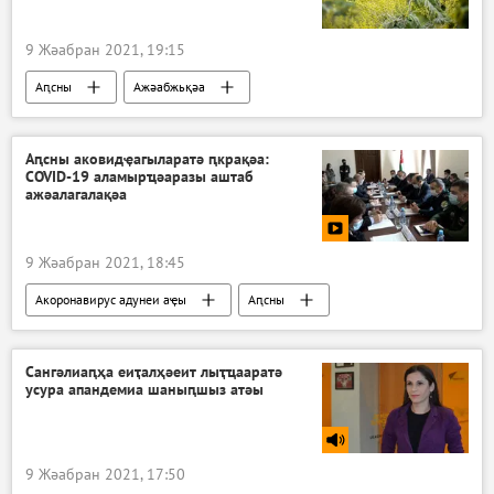
9 Жәабран 2021, 19:15
Аԥсны
Ажәабжьқәа
Аԥсны аковидҿагыларатә ԥкрақәа:
COVID-19 аламырҵәаразы аштаб
ажәалагалақәа
9 Жәабран 2021, 18:45
Акоронавирус адунеи аҿы
Аԥсны
Авидеонҵамҭақәа
Сангәлиаԥҳа еиҭалҳәеит лыҭҵааратә
усура апандемиа шаныԥшыз атәы
9 Жәабран 2021, 17:50