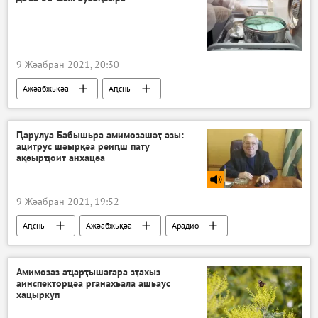
9 Жәабран 2021, 20:30
Ажәабжьқәа
Аԥсны
Ԥарулуа Бабышьра амимозашәҭ азы:
ацитрус шәырқәа реиԥш пату
ақәырҵоит анхацәа
9 Жәабран 2021, 19:52
Аԥсны
Ажәабжьқәа
Арадио
Амимозаз аҵарҭышагара зҭахыз
аинспекторцәа рганахьала ашьаус
хацыркуп