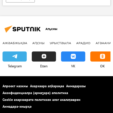
Аҧсны
АЖӘАБЖЬҚӘА
АԤСНЫ
УРЫСТӘЫЛА
АРАДИО
АГӘААНАГ
Telegram
Dzen
VK
OK
Апроект иазкны
Ахархәара аԥҟарақәа
Аимадаразы
Аконфиденциалра (армаӡара) аполитика
Cookie ахархәаратә политикеи алог ахалаҭаҩреи
Аимадара-хнырҳә