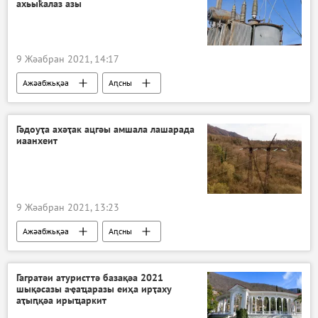
ахьыҟалаз азы
9 Жәабран 2021, 14:17
Ажәабжьқәа
Аԥсны
Гәдоуҭа ахәҭак ацгәы амшала лашарада
иаанхеит
9 Жәабран 2021, 13:23
Ажәабжьқәа
Аԥсны
Гагратәи атуристтә базақәа 2021
шықәсазы аҿаҵаразы еиҳа ирҭаху
аҭыԥқәа ирыҵаркит