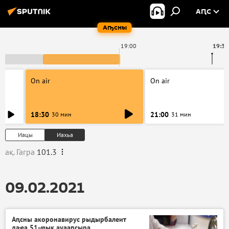
АԤС
Аҧсны
19:00
19:36
On air
On air
18:30
21:00
30 мин
31 мин
Иацы
Иахьа
ақ. Гагра
101.3
09.02.2021
Аԥсны акоронавирус рыдырбалеит
даҽа 51-ҩык ауааԥсыра