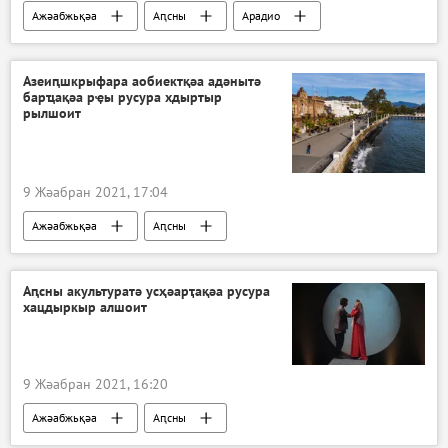
Ажәабжьқәа
Аԥсны
Арадио
Азеиԥшкрыфара аобиектқәа адәнытә
барҵақәа рҿы русура хдыртыр
рылшоит
9 Жәабран 2021, 17:04
Ажәабжьқәа
Аԥсны
Аԥсны акультуратә усҳәарҭақәа русура
хацдыркыр алшоит
9 Жәабран 2021, 16:20
Ажәабжьқәа
Аԥсны
Акоронавирус адунеи аҿы