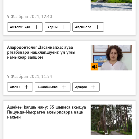
9 Жәабран 2021, 12:40
Ажәабжьқәа
Аԥсны
Аԥсшьара
Апародонтолог Дасаниаԥҳа: ауаа
ргәабзиара иацклаԥшуеит, уи угәы
иамыхәар залшом
9 Жәабран 2021, 11:54
Аԥсны
Ажәабжьқәа
Арадио
Ашәҟәы ҟаԥшь иану: 55 шықәса зхыҵуа
Пицунда-Мысратәи аҳәырԥсарра иаци
иахьеи