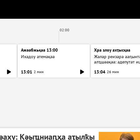
02:00
Ажәабжьқәа 13:00
Хра злоу ахҭысқәа
Ихадоу атемақәа
Жәлар реизара ааԥынтә
алҵшәақәа: адепутат и
13:01
13:04
2 мин
26 мин
әаху: Кәыҵниаԥҳа аҭылҟы