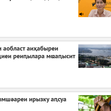
и аобласт аиҳабыреи
циеи реиԥылара мҩаԥысит
мшәареи ирызку аԥсуа