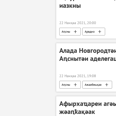
иазкны
22 Нанҳәа 2021, 20:00
Аԥсны
Арадио
Алада Новгородтә
Аԥснытәи аделега
22 Нанҳәа 2021, 19:08
Аԥсны
Ажәабжьқәа
Афырхаҵареи агәы
жәаԥҟақәак