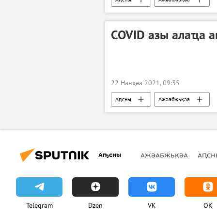
COVID азы алаҵа а
22 Нанҳәа 2021, 09:35
Аԥсны
Ажәабжьқәа
Аҧсны
АЖӘАБЖЬҚӘА
АԤСН
Telegram
Dzen
VK
OK