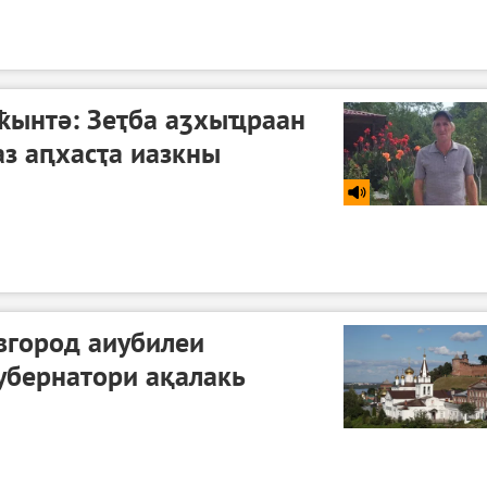
ҟынтә: Зеҭба аӡхыҵраан
аз аԥхасҭа иазкны
вгород аиубилеи
убернатори ақалакь