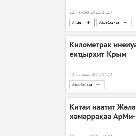
22 Нанҳәа 2021, 15:17
Аԥсны
Ажәабжьқәа
Километрак инеиу
еиҵырхит Ҟрым
22 Нанҳәа 2021, 14:14
Ажәабжьқәа
Китаи иаатит Жәл
хәмаррақәа АрМи