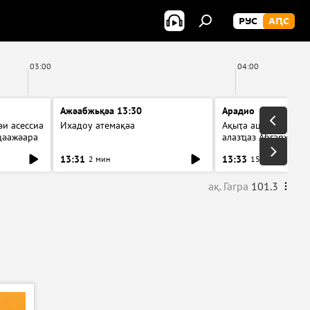
РУС
АԤС
03:00
04:00
Ажәабжьқәа 13:30
Арадио
и асессиа
Ихадоу атемақәа
Ақыҭа ацхрааразы а
цәажәара
алазҵаз Абӷархықә а
ицәажәара
13:31
13:33
2 мин
15 мин
ақ. Гагра
101.3