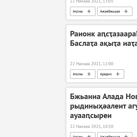
22 Нанҳәа 2021, 13:05
Аԥсны
Ажәабжьқәа
Раионк аԥсҭазаара
Баслаҭа ақыҭа иаҭ
22 Нанҳәа 2021, 12:00
Аԥсны
Арадио
Бжьаниа Алада Но
рыдиныҳәалеит аг
ауааԥсыреи
22 Нанҳәа 2021, 10:50
Аԥсны
Ажәабжьқәа