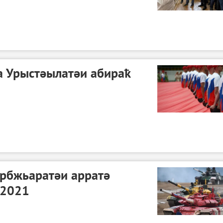
а Урыстәылатәи абираҟ
арбжьаратәи арратә
-2021