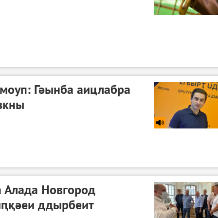
моуп: Гәынба аицлабра
зкны
а Алада Новгород
ыԥқәеи ддырбеит