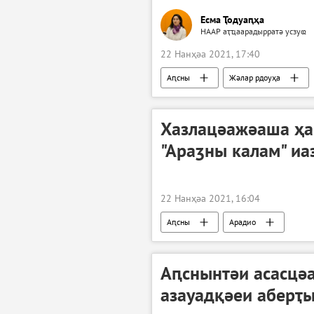
Есма Ҭодуаԥҳа
НААР аҭҵаарадырратә усзуҩ
22 Нанҳәа 2021, 17:40
Аԥсны
Жәлар рдоуҳа
Хазлацәажәаша ҳа
"Араӡны калам" иа
22 Нанҳәа 2021, 16:04
Аԥсны
Арадио
Аԥснынтәи асасцә
азауадқәеи аберҭ