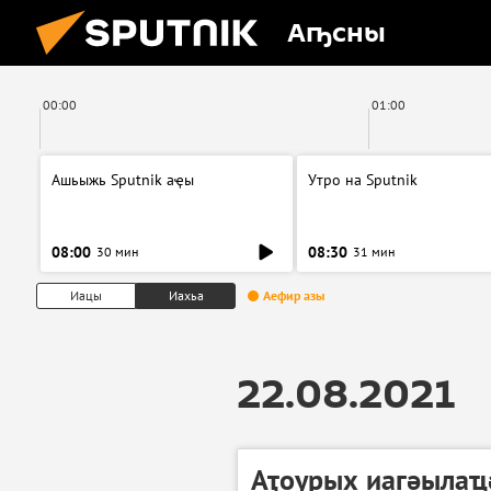
Аҧсны
00:00
01:00
Ашьыжь Sputnik аҿы
Утро на Sputnik
08:00
08:30
30 мин
31 мин
Иацы
Иахьа
Аефир азы
22.08.2021
Аҭоурых иагәылаҵ