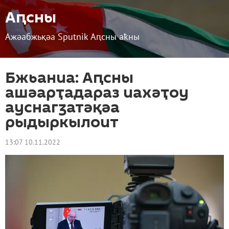
Аԥсны
Ажәабжьқәа Sputnik Аԥсны аҟны
Бжьаниа: Аԥсны
ашәарҭадараз иахәҭоу
ауснагӡатәқәа
рыдыркылоит
13:07 10.11.2022