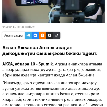
© Sputnik / Томас Тхайцук
Анапаҵаҩра
Аслан Бжьаниа Аԥсны ахадас
дыҟоуижьҭеи ҩышықәсеи бжаки ҵуеит.
АҞӘА, абҵара 10 - Sputnik.
Аԥсны анапхгара атәыла
ашәарҭадараз иахәҭоу ауснагӡатәқәа рыдыркылоит,
абри азы аҳәамҭа ҟаиҵеит ахада Аслан Бжьаниа.
"Ишәсырдырыр сҭахуп атәыла анапхгара иахәҭоу
ауснагӡатәқәа зегьы шымҩаԥнаго ашәарҭадара аус
аганахь ала: аиҿкаара-штаттә ҟазшьа, аҽеизакратә
хиара, абџьари атехника ҷыдеи рыла аиқәыршәара,
аматериал-техникатә еиҿкаара рганахь ала", - иҳәеит