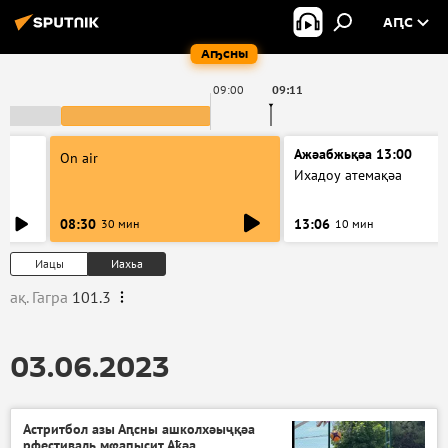
АԤС
Аҧсны
09:00
09:11
Ажәабжьқәа 13:00
On air
Ихадоу атемақәа
08:30
13:06
30 мин
10 мин
Иацы
Иахьа
ақ. Гагра
101.3
03.06.2023
Астритбол азы Аԥсны ашколхәыҷқәа
рфестиваль мҩаԥысит Аҟәа