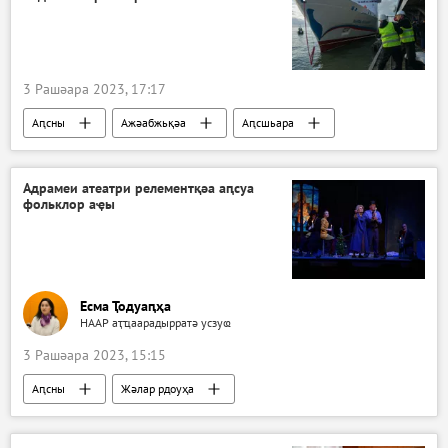
3 Рашәара 2023, 17:17
Аԥсны
Ажәабжьқәа
Аԥсшьара
Адрамеи атеатри релементқәа аԥсуа
фольклор аҿы
Есма Ҭодуаԥҳа
НААР аҭҵаарадырратә усзуҩ
3 Рашәара 2023, 15:15
Аԥсны
Жәлар рдоуҳа