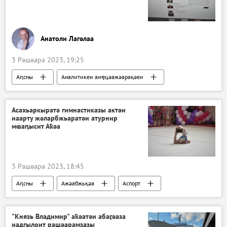
Анатоли Лагәлаа
3 Рашәара 2023, 19:25
Аԥсны
Аналитикеи аиҿцәажәарақәеи
Асахьаркыратә гимнастиказы актәи
иаарту жәларбжьаратәи атурнир
мҩаԥысит Аҟәа
3 Рашәара 2023, 18:45
Аԥсны
Ажәабжьқәа
Аспорт
"Князь Владимир" аҟәатәи абаӷәаза
иадгылоит рашәарамзазы