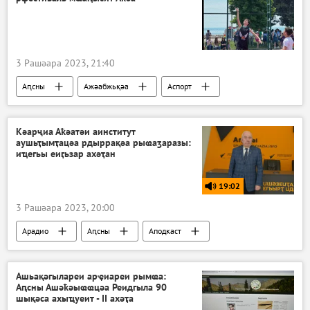
3 Рашәара 2023, 21:40
Аԥсны
Ажәабжьқәа
Аспорт
Кәарҷиа Аҟәатәи аинститут
аушьҭымҭацәа рдыррақәа рыҩаӡаразы:
иҵегьы еиӷьзар ахәҭан
19:02
3 Рашәара 2023, 20:00
Арадио
Аԥсны
Аподкаст
Ашьақәгылареи арҿиареи рымҩа:
Аԥсны Ашәҟәыҩҩцәа Реидгыла 90
шықәса ахыҵуеит - II ахәҭа