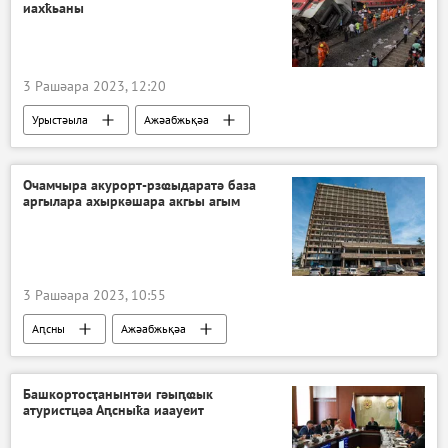
иахҟьаны
3 Рашәара 2023, 12:20
Урыстәыла
Ажәабжьқәа
Ахҭысқәа
Очамчыра акурорт-рзҩыдаратә база
аргылара ахыркәшара акгьы агым
3 Рашәара 2023, 10:55
Аԥсны
Ажәабжьқәа
Башкортосҭанынтәи гәыԥҩык
атуристцәа Аԥсныҟа иаауеит