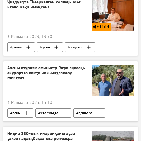
Ҷкадуаԥҳа Тҟәарчалтәи коллеџь азы:
иҭало иаҳа имаҷхеит
11:14
3 Рашәара 2023, 13:50
Арадио
Аԥсны
Аподкаст
Аԥсны атуризм аминистр Гагра ақалақь
акурорттә аамҭа иахьынӡазхиоу
гәеиҭеит
3 Рашәара 2023, 13:10
Аԥсны
Ажәабжьқәа
Аԥсшьара
Индиа 280-ҩык инареиҳаны ауаа
ҭахеит адәыӷбақәа хԥа реиҿасра