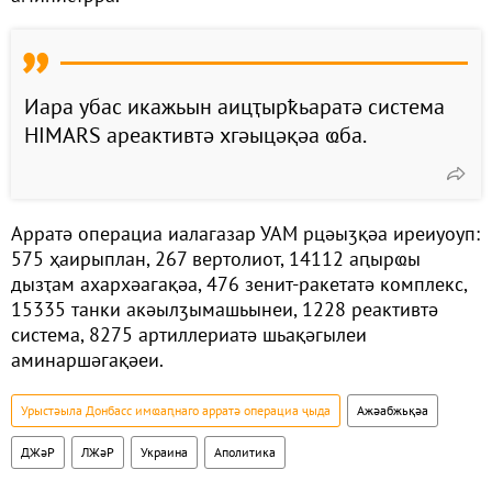
Иара убас икажьын аицҭырҟьаратә система
HIMARS ареактивтә хгәыцәқәа ҩба.
Арратә операциа иалагазар УАМ рцәыӡқәа иреиуоуп:
575 ҳаирыплан, 267 вертолиот, 14112 аԥырҩы
дызҭам ахархәагақәа, 476 зенит-ракетатә комплекс,
15335 танки акәылӡымашьынеи, 1228 реактивтә
система, 8275 артиллериатә шьақәгылеи
аминаршәгақәеи.
Урыстәыла Донбасс имҩаԥнаго арратә операциа ҷыда
Ажәабжьқәа
ДЖәР
ЛЖәР
Украина
Аполитика