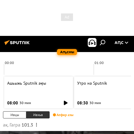
АԤС
Аҧсны
00:00
01:00
Ашьыжь Sputnik аҿы
Утро на Sputnik
08:00
08:30
30 мин
30 мин
Иацы
Иахьа
Аефир азы
ақ. Гагра
101.3