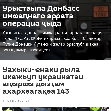
Урыстәыла Донбасс
имҩаԥнаго арратә
операциа ҷыда
Урыстәыла Донбасс имҩаԥнагоит арратә операциа
ҷыда, ДЖәРи ЛЖәРи иҟарҵаз аҳәарала. Владимир
Путин Донецки Лугански жәлар рреспубликақәа
рхьыԥшымра азхаиҵеит.
Уахыки-ҽнаки рыла
икажьуп украинатәи
аԥырҩы дызҭам
ахархәагақәа 143
15:54 03.03.2024