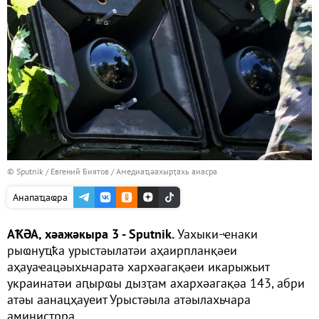
© Sputnik / Евгений Биятов
/
Амедиаҵәахырҭахь аиасра
Анапаҵаҩра
АҞӘА, хәажәкыра 3 - Sputnik.
Уахыки-ҽнаки
рыҩнуҵҟа урыстәылатәи аҳаирпланқәеи
аҳауаҽацәыхьчаратә хархәагақәеи икарыжьит
украинатәи аԥырҩы дызҭам ахархәагақәа 143, абри
атәы аанацҳауеит Урыстәыла атәылахьчара
аминистрра.