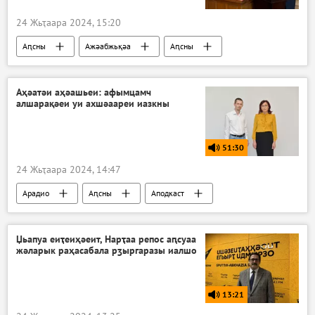
24 Жьҭаара 2024, 15:20
Аԥсны
Ажәабжьқәа
Аԥсны
Аҳәатәи аҳәашьеи: афымцамч
алшарақәеи уи ахшәаареи иазкны
51:30
24 Жьҭаара 2024, 14:47
Арадио
Аԥсны
Аподкаст
Џьапуа еиҭеиҳәеит, Нарҭаа репос аԥсуаа
жәларык раҳасабала рӡыргаразы иалшо
13:21