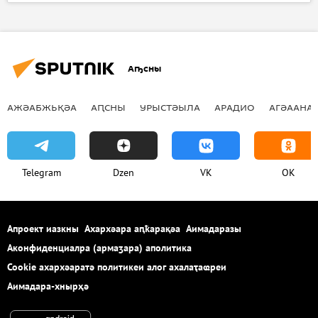
Ажәабжьқәа
Украина
Аҧсны
АЖӘАБЖЬҚӘА
АԤСНЫ
УРЫСТӘЫЛА
АРАДИО
АГӘААНАГ
Telegram
Dzen
VK
OK
Апроект иазкны
Ахархәара аԥҟарақәа
Аимадаразы
Аконфиденциалра (армаӡара) аполитика
Cookie ахархәаратә политикеи алог ахалаҭаҩреи
Аимадара-хнырҳә