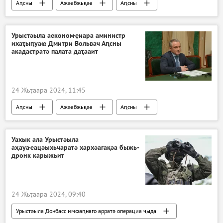
Аԥсны
Ажәабжьқәа
Аԥсны
Урыстәыла аекономҿиара аминистр
ихаҭыԥуаҩ Дмитри Вольвач Аԥсны
акадастратә палата даҭааит
24 Жьҭаара 2024, 11:45
Аԥсны
Ажәабжьқәа
Аԥсны
Аекономика
Уахык ала Урыстәыла
аҳауаҽацәыхьчаратә хархәагақәа быжь-
дронк карыжьит
24 Жьҭаара 2024, 09:40
Урыстәыла Донбасс имҩаԥнаго арратә операциа ҷыда