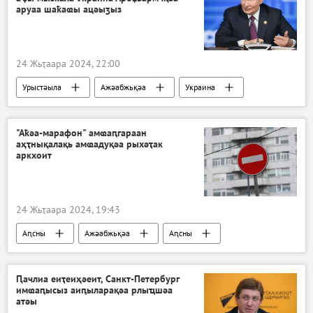
аруаа шаҟаҩы ацәыӡыз
24 Жьҭаара 2024, 22:00
Урыстәыла
Ажәабжьқәа
Украина
Владимир Путин
"Аҟәа-марафон" амҩаԥгараан
аҳҭнықалақь амҩадуқәа рыхәҭак
аркхоит
24 Жьҭаара 2024, 19:43
Аԥсны
Ажәабжьқәа
Аԥсны
Аҟәа
Ԥачлиа еиҭеиҳәеит, Санкт-Петербург
имҩаԥысыз аиԥыларақәа рлыҵшәа
атәы