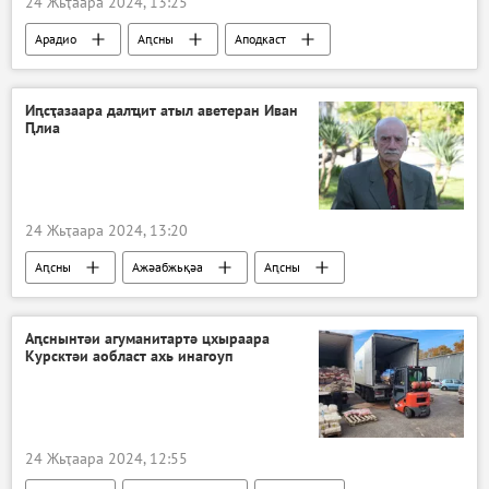
24 Жьҭаара 2024, 13:25
Арадио
Аԥсны
Аподкаст
Иԥсҭазаара далҵит атыл аветеран Иван
Ԥлиа
24 Жьҭаара 2024, 13:20
Аԥсны
Ажәабжьқәа
Аԥсны
Аԥснынтәи агуманитартә цхыраара
Курсктәи аобласт ахь инагоуп
24 Жьҭаара 2024, 12:55