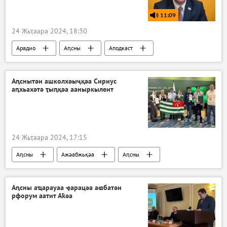
11:09
24 Жьҭаара 2024, 18:30
Арадио
Аԥсны
Аподкаст
Аԥснытәи ашколхәыҷқәа Сириус
аԥхьахәтә ҭыԥқәа ааныркылеит
24 Жьҭаара 2024, 17:15
Аԥсны
Ажәабжьқәа
Аԥсны
Аспорт
Аԥсны аҵарауаа ҿарацәа аҩбатәи
рфорум аатит Аҟәа