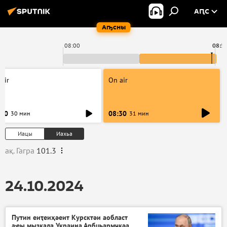
АԤС
Аҧсны
08:00
08:5
air
On air
:00
08:30
30 мин
31 мин
Иацы
Иахьа
ақ. Гагра
101.3
24.10.2024
Путин еиҭеиҳәеит Курсктәи аобласт
аҿы мызкала Украина Арбџьармчқәа