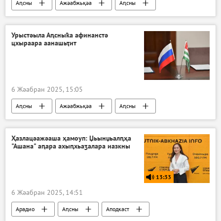
Аԥсны
Ажәабжьқәа
Аԥсны
Урыстәыла Аԥсныҟа афинанстә
цхыраара аанашьҭит
6 Жәабран 2025, 15:05
Аԥсны
Ажәабжьқәа
Аԥсны
Аекономика
Ҳазлацәажәаша ҳамоуп: Џьынџьалԥҳа
"Ашана" аԥара ахыԥхьаӡалара иазкны
13:33
6 Жәабран 2025, 14:51
Арадио
Аԥсны
Аподкаст