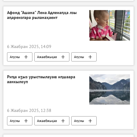
Ҳазлацәажәаша ҳамоуп
Афонд "Ашана" Леиа Адлеиаԥҳа лзы
аԥареизгара рыланаҳәеит
6 Жәабран 2025, 14:09
Аԥсны
Ажәабжьқәа
Аԥсны
Риҵа иӡыз урыстәылауаҩ иԥшаара
аанкылоуп
6 Жәабран 2025, 12:38
Аԥсны
Ажәабжьқәа
Аԥсны