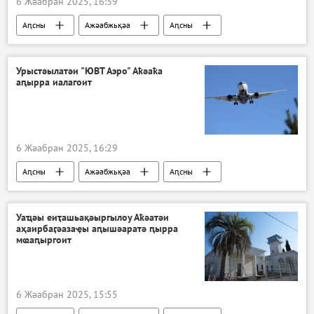
6 Жәабран 2025, 16:39
Аԥсны
Ажәабжьқәа
Аԥсны
Ауаажәларра
Урыстәылатәи "ЮВТ Аэро" Аҟәаҟа
аԥырра иалагоит
6 Жәабран 2025, 16:29
Аԥсны
Ажәабжьқәа
Аԥсны
Аҟәа
Ауаажәларра
Уаҵәы еиҭашьақәыргылоу Аҟәатәи
аҳаирбаӷәазаҿы аԥышәаратә ԥырра
мҩаԥыргоит
6 Жәабран 2025, 15:55