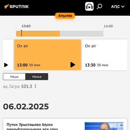
АԤС
Аҧсны
13:03
14:00
On air
On air
13:00
13:30
30 мин
30 мин
Иацы
Иахьа
ақ. Гагра
101.3
06.02.2025
Путин Урыстәылеи Аԥсни
реизыҟазаашьақәа хра злоу