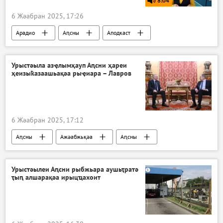
8:04
6 Жәабран 2025, 17:26
Арадио
Аԥсны
Аподкаст
Урыстәыла азҿлымҳауп Аԥсни ҳареи
ҳеизыҟазаашьақәа рыҿиара – Лавров
6 Жәабран 2025, 17:12
Аԥсны
Ажәабжьқәа
Аԥсны
Сергеи Лавров
Аполитика
Урыстәылеи Аԥсни рыбжьара аушьҭратә
ҭыԥ алшарақәа ирыцҵахоит