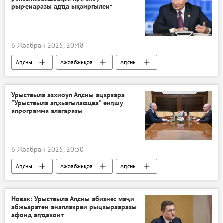
рырҿиаразы адҵа ықәиргылеит
6 Жәабран 2025, 20:48
Аԥсны
Ажәабжьқәа
Аԥсны
Владимир Путин
Аполитика
Урыстәыла азхиоуп Аԥсны ацхраара
"Урыстәыла аԥхьагылаҩцәа" еиԥшу
апрограмма алагаразы
6 Жәабран 2025, 20:30
Аԥсны
Ажәабжьқәа
Аԥсны
Новак: Урыстәыла Аԥсны абизнес маҷи
абжьаратәи анаплакреи рыцхырааразы
афонд аԥҵахоит