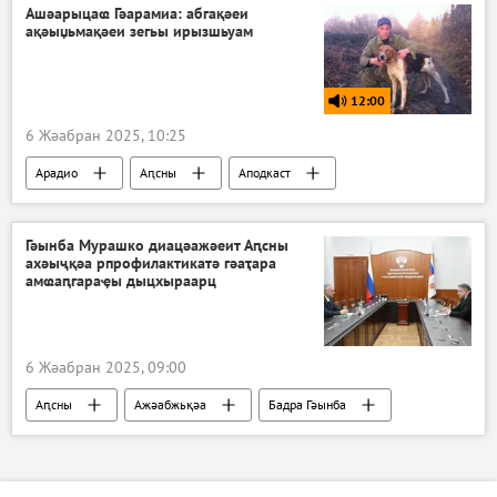
Ашәарыцаҩ Гәарамиа: абгақәеи
ақәыџьмақәеи зегьы ирызшьуам
12:00
6 Жәабран 2025, 10:25
Арадио
Аԥсны
Аподкаст
Гәынба Мурашко диацәажәеит Аԥсны
ахәыҷқәа рпрофилактикатә гәаҭара
амҩаԥгараҿы дыцхыраарц
6 Жәабран 2025, 09:00
Аԥсны
Ажәабжьқәа
Бадра Гәынба