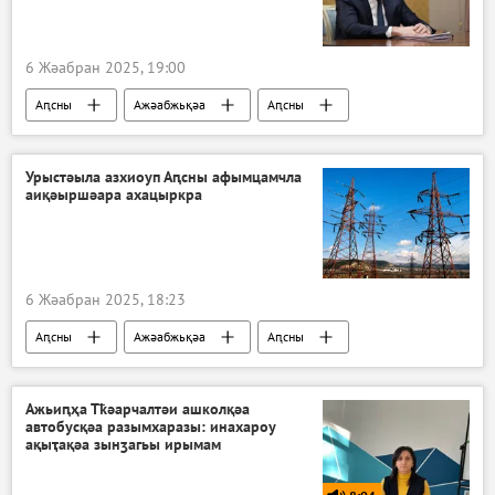
6 Жәабран 2025, 19:00
Аԥсны
Ажәабжьқәа
Аԥсны
Урыстәыла азхиоуп Аԥсны афымцамчла
аиқәыршәара ахацыркра
6 Жәабран 2025, 18:23
Аԥсны
Ажәабжьқәа
Аԥсны
Аԥсны аенергетика апроблемақәа
Ажьиԥҳа Тҟәарчалтәи ашколқәа
автобусқәа разымхаразы: инахароу
ақыҭақәа зынӡагьы ирымам