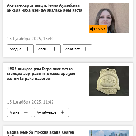
Ақыҭа-нхарҭа ҭыԥуп: Гәлиа Аӡҩыбжьа
анхара иаҳа изеиӷьу ақалақь аҿы аасҭа
15:52
13 Цәыббра 2025, 13:40
Арадио
Аԥсны
Аподкаст
1903 шықәса рзы Гагра аклиматтә
станциа аартразы иҭыжьыз араӡын
жетон Гаграҟа иааргеит
13 Цәыббра 2025, 11:42
Аԥсны
Ажәабжьқәа
Бадра Гәынба Москва ахада Сергеи