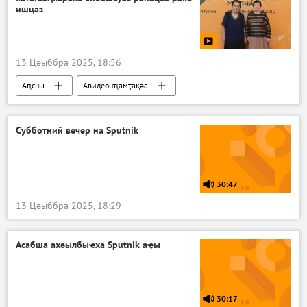
ишцаз
13 Цәыббра 2025, 18:56
Аԥсны
Авидеонҵамҭақәа
Субботний вечер на Sputnik
30:47
13 Цәыббра 2025, 18:29
Асабша ахәылбыҽха Sputnik аҿы
30:17