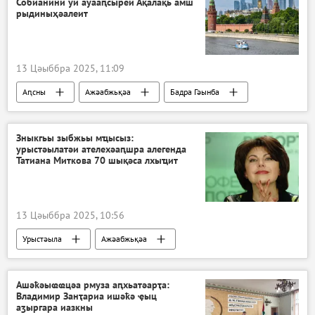
Собианини уи ауааԥсыреи Ақалақь амш
рыдиныҳәалеит
13 Цәыббра 2025, 11:09
Аԥсны
Ажәабжьқәа
Бадра Гәынба
Зныкгьы зыбжьы мҵысыз:
урыстәылатәи ателехәаԥшра алегенда
Татиана Миткова 70 шықәса лхыҵит
13 Цәыббра 2025, 10:56
Урыстәыла
Ажәабжьқәа
Ашәҟәыҩҩцәа рмуза аԥхьатәарҭа:
Владимир Занҭариа ишәҟә ҿыц
аӡыргара иазкны