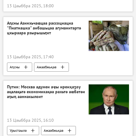
13 Цәыббра 2025, 18:00
Аԥсны Азинхьчаҩцәа рассоциациа
"Пиатнашка" аибашьцәа агуманитартә
цхыраара рзырышьҭит
13 Цәыббра 2025, 17:40
Аԥсны
Ажәабжьқәа
Путин: Москва адунеи аҿы иреиҳаӡоу
ақалақьтә економикақәа рахьтә аҩбатәи
аҭыԥ ааннакылоит
13 Цәыббра 2025, 16:10
Урыстәыла
Ажәабжьқәа