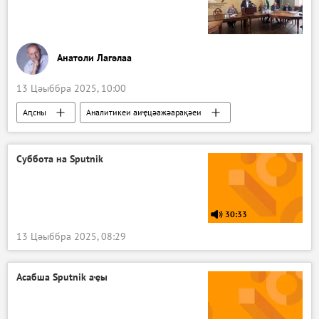
Анатоли Лагәлаа
13 Цәыббра 2025, 10:00
Аԥсны
Аналитикеи аиҿцәажәарақәеи
Аԥсны
Суббота на Sputnik
30:33
13 Цәыббра 2025, 08:29
Асабша Sputnik аҿы