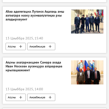
Владимир Путин
Аҟәа аделегациа Луганск Ақалақь амш
азгәаҭара иазку аусмҩаԥгатәқәа рхы
аладырхәуеит
13 Цәыббра 2025, 15:40
Аԥсны
Ажәабжьқәа
Аԥсны ахаҭарнакцәеи Самара ахада
Иван Носкови аусеицура азҵаарақәа
ирылацәажәеит
13 Цәыббра 2025, 14:00
Аԥсны
Ажәабжьқәа