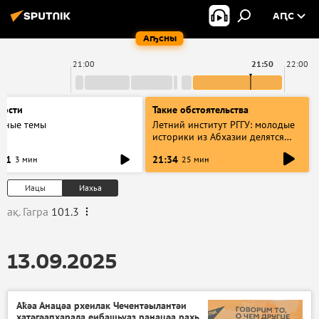
АԤС
Аҧсны
21:00
21:50
22:00
вости
Такие обстоятельства
авные темы
Летний институт РГГУ: молодые
историки из Абхазии делятся
итогами проекта
:31
21:34
3 мин
25 мин
Иацы
Иахьа
ақ. Гагра
101.3
13.09.2025
Аҟәа Анацәа рхеилак Чечентәылантәи
хатәгәаԥхарала еибашьуаз ранацәа рахь