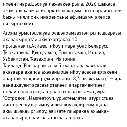
иҳәеит иара.Џьопуа иажәақәа рыла, 2026 шықәса
ажьырныҳәамза инаркны мшаԥымзанӡа араион аҿы
быжь-миллионк инареиҳаны афымцамч ахәԥса
еизыргахьеит.
Аԥсны урыстәылауаа рашәарамзазтәи рыԥсшьаразы
аҳәаанырцәтәи ахырхарҭақәа 10
ирыҵанакит.Асиаҿы иҟоуп иара убас Беларусь,
Ҭырқәтәыла, Қырҭтәыла, Ермантәыла, Италиа,
Узбекистан, Ҟазахсҭан, Иапониа,
Таиланд."Рашәарамзазы бжьаратәла уахыктәи
аҟазаара ахәԥса аҳәаанырцә иҟоу асасааирҭақәеи
апартаментқәеи рҿы иартәоит 8,3 нызқь мааҭ", — ҳәа
аанацҳауеит асасааирҭақәеи апартаментқәеи
онлаин-заа аҭыԥқәа раанкыларазы амаҵзура
"Островок". Иазгәаҭоуп, урыстәылатәи атуристцәа
аинтерес ду шрымоу ишиашоу аҳаиреимадара
ахьышьақәыргылоу, авизатә ԥкырақәа ахьыҟам
аҳәаанырцә ааигәа атәылақәа рахь.