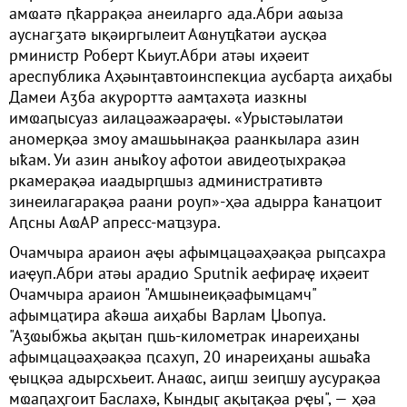
амҩатә ԥҟаррақәа анеиларго ада.Абри аҩыза
ауснагӡатә ықәиргылеит Аҩнуҵҟатәи аусқәа
рминистр Роберт Кьиут.Абри атәы иҳәеит
ареспублика Аҳәынҭавтоинспекциа аусбарҭа аиҳабы
Дамеи Аӡба акурорттә аамҭахәҭа иазкны
имҩаԥысуаз аилацәажәараҿы. «Урыстәылатәи
аномерқәа змоу амашьынақәа раанкылара азин
ыҟам. Уи азин аныҟоу афотои авидеоҭыхрақәа
ркамерақәа иаадырԥшыз административтә
зинеилагарақәа раани роуп»-ҳәа адырра ҟанаҵоит
Аԥсны АҩАР апресс-маҵзура.
Очамчыра араион аҿы афымцацәаҳәақәа рыԥсахра
иаҿуп.Абри атәы арадио Sputnik аефираҿ иҳәеит
Очамчыра араион "Амшынеиқәафымцамч"
афымцаҭира аҟәша аиҳабы Варлам Џьопуа.
"Аӡҩыбжьа ақыҭан ԥшь-километрак инареиҳаны
афымцацәаҳәақәа ԥсахуп, 20 инареиҳаны ашьаҟа
ҿыцқәа адырсхьеит. Анаҩс, аиԥш зеиԥшу аусурақәа
мҩаԥаҳгоит Баслахә, Кындыӷ ақыҭақәа рҿы", — ҳәа