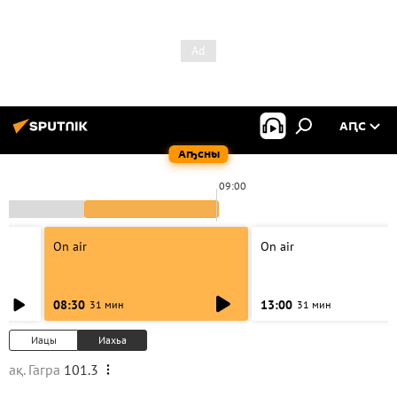
АԤС
Аҧсны
09:00
On air
On air
08:30
13:00
31 мин
31 мин
Иацы
Иахьа
ақ. Гагра
101.3