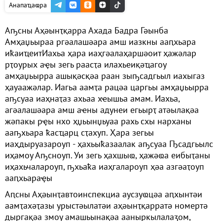
Анапаҵаҩра
Аҧсны Аҳәынҭқарра Ахада Бадра Гәынба
Амҳаџьыраа ргәалашәара амш иазкны ааԥхьара
иҟаиҵеитИахьа ҳара иаҳгәалаҳаршәоит ҳажәлар
рҭоурых аҿы зегь раасҭа илахьеиқәҵагоу
амҳаџьырра ашықәсқәа раан зыҧсадгьыл иахыгаз
ҳауаажәлар. Иагьа аамҭа рацәа царгьы амҳаџьырра
аҧсуаа иаҳнаҭаз ахьаа хҽышьа амам. Иахьа,
агәалашәара амш аҽны адунеи егьырҭ атәылақәа
жәпакы рҿы нхо ҳџьынџьуаа рахь схы нарханы
ааҧхьара ҟасҵарц сҭахуп. Ҳара зегьы
иаҳдыруазароуп - ҳахьыҟазаалак аҧсуаа Ҧсадгьылс
иҳамоу Аҧсноуп. Уи зегь ҳахшыҩ, ҳажәҩа еибыҭаны
иҳахьчалароуп, ҧхьаҟа иаҳгалароуп ҳәа азгәаҭоуп
ааԥхьараҿы
Аԥсны Аҳәынҭавтоинспекциа аусзуҩцәа аԥхынтәи
аамҭахәҭазы урыстәылатәи аҳәынҭқарратә номертә
дыргақәа змоу амашьынақәа ааныркылалаӡом,