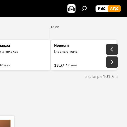
РУС
АԤС
16:00
жьқәа
Новости
у атемақәа
Главные темы
18:37
10 мин
12 мин
ақ. Гагра
101.3