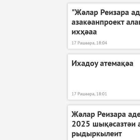
"Жәлар Реизара ад
азакәанпроект ала
ихҳәаа
17 Рашәара, 18:04
Ихадоу атемақәа
17 Рашәара, 18:01
Жәлар Реизара ад
2025 шықәсазтәи 
рыдыркылеит