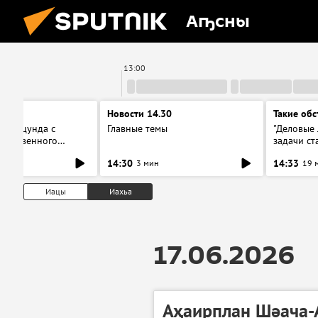
Аҧсны
13:00
ерг
Новости 14.30
Такие обс
ся Пицунда с
Главные темы
"Деловые 
собственного
задачи ст
ервью с главой
новое об
14:30
14:33
3 мин
19 
Иацы
Иахьа
17.06.2026
Аҳаирплан Шәача-