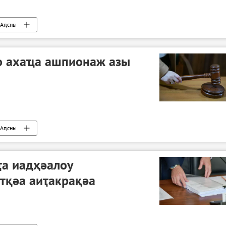
Аԥсны
 ахаҵа ашпионаж азы
Аԥсны
ҭа иадҳәалоу
тқәа аиҭакрақәа