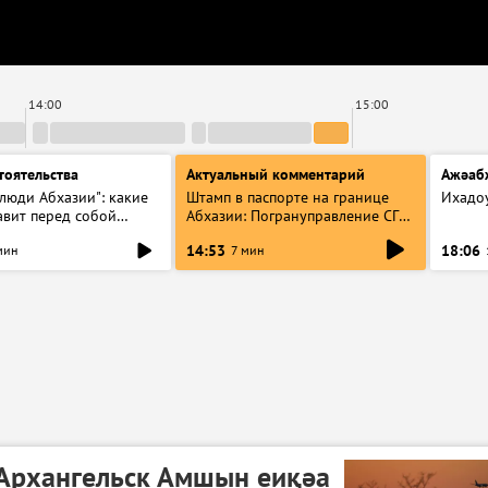
14:00
15:00
тоятельства
Актуальный комментарий
Ажәаб
люди Абхазии": какие
Штамп в паспорте на границе
Ихадо
авит перед собой
Абхазии: Погрануправление СГБ
ъединение
разъяснило правила для
14:53
18:06
мин
7 мин
туристов
Архангельск Амшын еиқәа