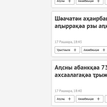
Аԥсны
Ажәабжьқәа
Шәачатәи аҳаирба
аԥыррақәа рзы аԥ
17 Рашәара, 18:45
Урыстәыла
Ажәабжьқәа
Аԥсны абанкқәа 7
ахсаалагақәа ҭры
17 Рашәара, 18:40
Аԥсны
Ажәабжьқәа