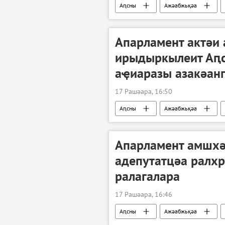
Аԥсны
Ажәабжьқәа
Апарламент актәи
ирыдыркылеит Аԥс
аҿиаразы азакәан
17 Рашәара, 16:50
Аԥсны
Ажәабжьқәа
Апарламент амшхә
адепутатцәа ралхр
ралагалара
17 Рашәара, 16:46
Аԥсны
Ажәабжьқәа