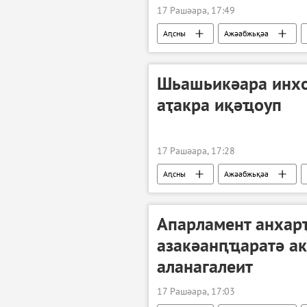
17 Рашәара, 17:49
Аԥсны
Ажәабжьқәа
Шьашьикәара инхо
аҭакра иқәҵоуп
17 Рашәара, 17:28
Аԥсны
Ажәабжьқәа
Апарламент анхар
азакәанԥҵаратә ак
аланагалеит
17 Рашәара, 17:03