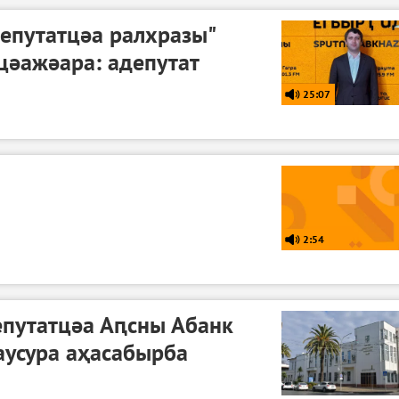
епутатцәа ралхразы"
цәажәара: адепутат
25:07
2:54
епутатцәа Аԥсны Абанк
аусура аҳасабырба