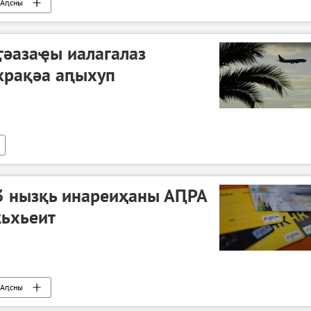
Аԥсны
ӷәазаҿы иалагалаз
крақәа аԥыхуп
3 нызқь инареиҳаны АԤРА
жьхьеит
Аԥсны