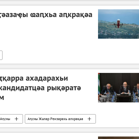
ӷәазаҿы ҩаԥхьа аԥкрақәа
ҭқарра ахадарахьи
акандидатцәа рықәратә
м
Аԥсны
Аԥсны Жәлар Реизарахь алхрақәа