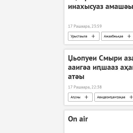
инахысуаз амашәы
17 Рашәара, 23:59
Урыстәыла
Ажәабжьқәа
Џьопуеи Смыри аз
ааигәа иԥшааз аҳ
атәы
17 Рашәара, 22:38
Аԥсны
Авидеонҵамҭақәа
On air