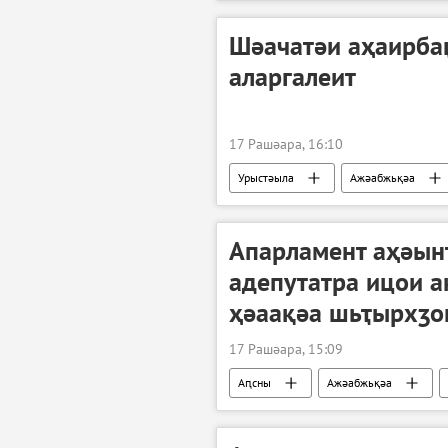
Шәачатәи аҳаирба
аларгалеит
17 Рашәара, 16:10
Урыстәыла
Ажәабжьқәа
Апарламент аҳәын
адепутатра ицои 
ҳәаақәа шьҭырхӡо
17 Рашәара, 15:09
Аԥсны
Ажәабжьқәа