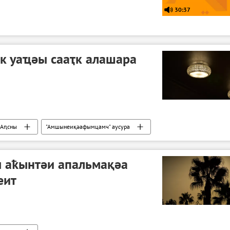
30:37
ак уаҵәы сааҭк алашара
Аԥсны
"Амшынеиқәафымцамч" аусура
 аҟынтәи апальмақәа
еит