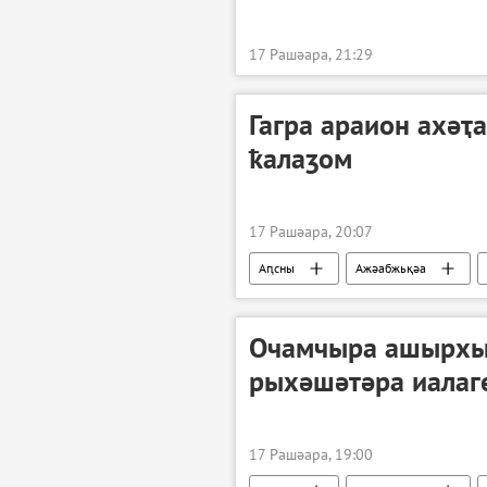
17 Рашәара, 21:29
Гагра араион ахәҭ
ҟалаӡом
17 Рашәара, 20:07
Аԥсны
Ажәабжьқәа
Гагра араион
Очамчыра ашырхы
рыхәшәтәра иалаг
17 Рашәара, 19:00