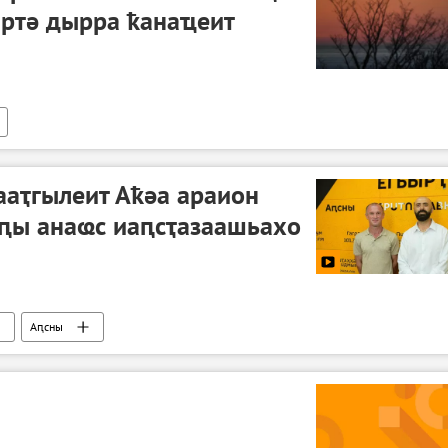
ртә дырра ҟанаҵеит
ааҭгылеит Аҟәа араион
аԥы анаҩс иаԥсҭазаашьахо
Аԥсны