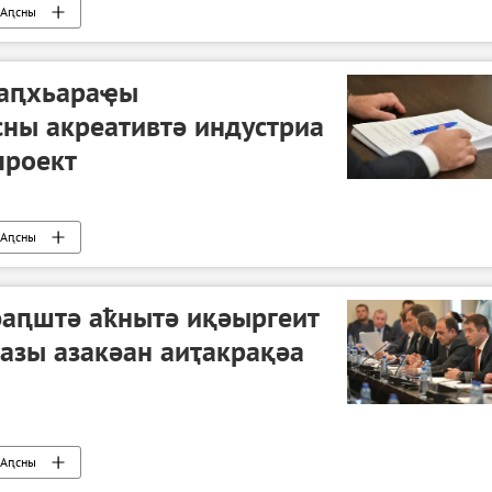
Аԥсны
 аԥхьараҿы
ны акреативтә индустриа
проект
Аԥсны
аԥштә аҟнытә иқәыргеит
азы азакәан аиҭакрақәа
Аԥсны