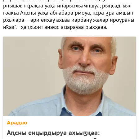
рнышәынҭрақәа уаҳа инарызхьамԥшуа, рыԥсадгьыл
гәакьа Аԥсны уаҳа аблабара рмоуа, ԥсра-ӡра амшын
рхылара – ари еиҳау ахьаа иарбану жәлар ироураны
иҟаз", - ҳаԥхьоит анаҩс аҵарауаа рыхҳәаа.
Арадио
Аԥсны еицырдыруа ахьыӡқәа: