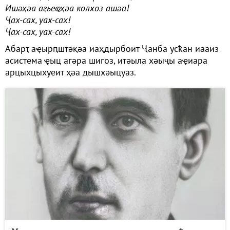
Ишәҳәа аӷьеҩҳәа колхоз ашәа!
Ҷах-сах, уах-сах!
Ҷах-сах, уах-сах!
Абарҭ аҿырԥштәқәа иаҳдырбоит Ҷанба усҟан иааиз
асистема ҿыц агәра шигоз, итәыла хәыҷы аҿиара
арцыхцыхуеит ҳәа дышхәыцуаз.