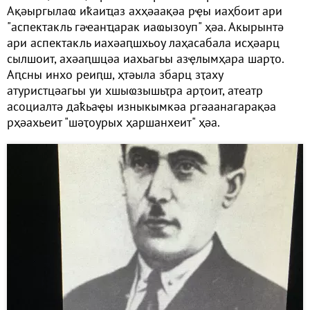
Ақәыргылаҩ иҟаиҵаз ахҳәаақәа рҿы иаҳбоит ари
"аспектакль гәҽанҵарак иаҩызоуп" ҳәа. Акырынтә
ари аспектакль иахәаԥшхьоу лаҳасабала исҳәарц
сылшоит, ахәаԥшцәа иахьагьы азҿлымҳара шарҭо.
Аԥсны инхо реиԥш, ҳтәыла збарц зҭаху
атуристцәагьы уи хшыҩзышьҭра арҭоит, атеатр
асоциалтә даҟьаҿы изныкымкәа ргәаанагарақәа
рҳәахьеит "шәҭоурых ҳаршанхеит" ҳәа.