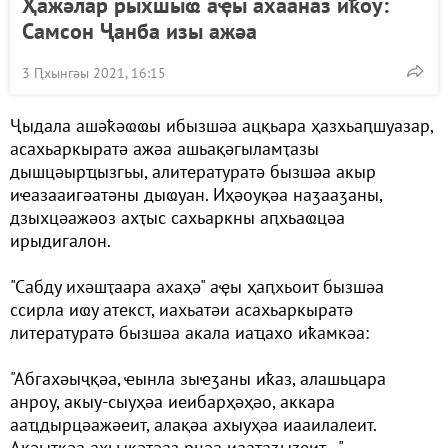
Ҳажәлар рыхшыҩ аҿы ахааназ иҟоу:
Самсон Ҷанба изы ажәа
3 Ԥхынгәы 2021, 16:15
Ҷыдала ашәҟәҩҩы ибызшәа ацқьара ҳазхьаԥшуазар,
асахьаркыратә ажәа ашьақәгыламҭазы
дышцәырҵызгьы, алитературатә бызшәа акыр
иҽазааигәатәны дыҩуан. Иҳәоуқәа наӡааӡаны,
дзыхцәажәоз ахҭыс сахьаркны аԥхьаҩцәа
ирыдигалон.
"Сабду ихәшҭаара ахаҳә" аҿы ҳаԥхьоит бызшәа
ссирла иҩу атекст, иахьатәи асахьаркыратә
литературатә бызшәа акала иаҵахо иҟамкәа:
"Абгахәыҷқәа, ҽынла зыҽӡаны иҟаз, алашьцара
анроу, акыу-сыуҳәа иеибарҳәҳәо, аккара
ааҵдырцәажәеит, алақәа ахыуҳәа иааилалеит.
Акәытқәа ахьықәтәаз рцәа иааҭаӡыӡеит…".