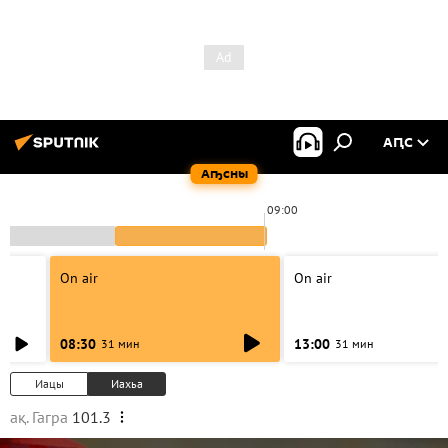
АԤС
Аҧсны
09:00
On air
On air
08:30
13:00
31 мин
31 мин
Иацы
Иахьа
ақ. Гагра
101.3