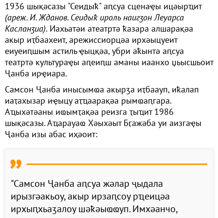
1936 шықәсазы "Сеидыҟ" аԥсуа сценаҿы ицәырҵит
(ареж. И. Жданов. Сеидыҟ ироль наигӡон Леуарса
Касланӡиа)
. Иахьатәи атеатртә ҟазара алшарақәа
акыр иҭбаахеит, арежиссиорцәа ирхәыцуеит
еиуеиԥшым астиль ҿыцқәа, убри аҟынтә аԥсуа
театртә культураҿы аԥеиԥш аманы иаанхо џьысшьоит
Ҷанба ирҿиара.
Самсон Ҷанба инысымҩа акырӡа иҭбаауп, иҟалап
иаҭахызар иҿыцу аҭҵаарақәа рымҩаԥгара.
Аҵыхәтәаны иҩымҭақәа реизга ҭыҵит 1986
шықәсазы. Аҵарауаҩ Хәыхәыт Бӷажәба уи аизгаҿы
Ҷанба изы абас иҳәоит:
"Самсон Ҷанба аԥсуа жәлар ҷыдала
ирызгәакьоу, акыр ирзаԥсоу рҵеицәа
ирхыԥхьаӡалоу шәҟәыҩҩуп. Имхәанчо,