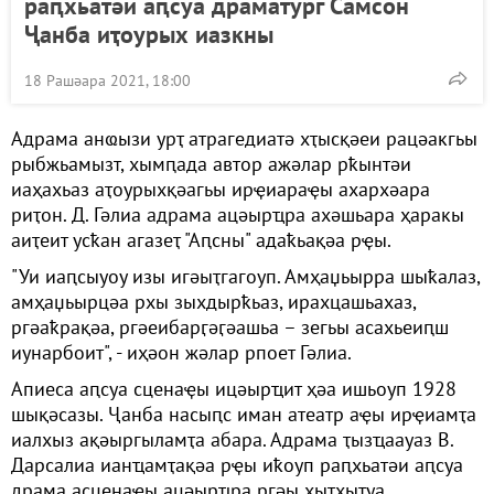
раԥхьатәи аԥсуа драматург Самсон
Ҷанба иҭоурых иазкны
18 Рашәара 2021, 18:00
Адрама анҩызи урҭ атрагедиатә хҭысқәеи рацәакгьы
рыбжьамызт, хымԥада автор ажәлар рҟынтәи
иаҳахьаз аҭоурыхқәагьы ирҿиараҿы ахархәара
риҭон. Д. Гәлиа адрама ацәырҵра ахәшьара ҳаракы
аиҭеит усҟан агазеҭ "Аԥсны" адаҟьақәа рҿы.
"Уи иаԥсыуоу изы игәыҭгагоуп. Амҳаџьырра шыҟалаз,
амҳаџьырцәа рхы зыхдырҟьаз, ирахцашьахаз,
ргәаҟрақәа, ргәеибарӷәӷәашьа – зегьы асахьеиԥш
иунарбоит", - иҳәон жәлар рпоет Гәлиа.
Апиеса аԥсуа сценаҿы ицәырҵит ҳәа ишьоуп 1928
шықәсазы. Ҷанба насыԥс иман атеатр аҿы ирҿиамҭа
иалхыз ақәыргыламҭа абара. Адрама ҭызҵаауаз В.
Дарсалиа ианҵамҭақәа рҿы иҟоуп раԥхьатәи аԥсуа
драма асценаҿы ацәырҵра ргәы хыҭхыҭуа