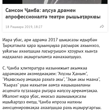
Самсон Ҷанба: аԥсуа драмеи
апрофессионалтә театри рышьаҭаркҩы
18 Рашәара 2019, 18:27
Иара убас, ари адрама 2017 шықәсазы идырбан
Ҭырқәтәыла ҳара ҳџьынџьуаа раӷьырак ахьынхоз,
уаҟагьы ахәаԥшцәа лаӷырӡышон ҳҭоурых хьанҭа
иадҳәалаз ақәыргыламҭа ианахәаԥшуаз.
С. Ҷанба ҳлитература иазынижьит акымкәа
адрамақәеи акомедиақәеи: "Аԥсны Ҳаным",
"Иҳаҩсхьоу амшқәа рахьтә акы", "Зқьи акы маана",
"Кьараз" уҳәа иахьатәи аамҭа иашьашәаланы
асценатә ԥсҭазаара рыҭара иаԥсоу арҿиамҭақәа.
Иҟалоит иара убас, ииасыз ашәышықәсазы
ишыҟарҵоз еиԥш, Ҷанба ипроза иалхны
аинсценировкақәа ахәаԥшцәа рахь ицәыругаргьы.