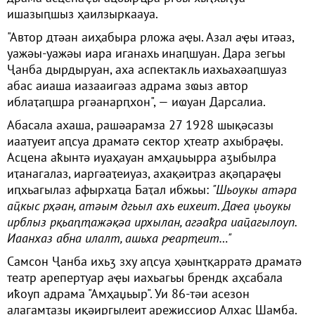
ишазыԥшыз ҳаилзыркаауа.
"Автор дтәан аиҳабыра рложа аҿы. Азал аҿы итәаз,
уажәы-уажәы иара иганахь инаԥшуан. Дара зегьы
Ҷанба дырдыруан, аха аспектакль иахьахәаԥшуаз
абас аиаша иазааигәаз адрама зҩыз автор
иблаҭаԥшра ргәанарԥхон", — иҩуан Дарсалиа.
Абасала ахаша, рашәарамза 27 1928 шықәсазы
иаатуеит аԥсуа драматә сектор ҳтеатр ахыбраҿы.
Асцена аҟынтә иуаҳауан амҳаџьырра аӡыбылра
иҭанагалаз, иаргәаҭеиуаз, ахақәиҭраз ақәԥараҿы
иԥхьагылаз афырхаҵа Баҭал ибжьы:
"Шьоукы атәра
аҵкыс рҳәан, атәым дгьыл ахь еихеит. Даҽа џьоукы
ирблыз рқьаԥҭажәқәа ирхылан, агәаҟра иаҵагылоуп.
Иаанхаз абна илалт, ашьха рҽарҭеит…"
Самсон Ҷанба ихьӡ зху аԥсуа ҳәынҭқарратә драматә
театр арепертуар аҿы иахьагьы брендк аҳсабала
иҟоуп адрама "Амҳаџьыр". Уи 86-тәи асезон
алагамҭазы иқәиргылеит арежиссиор Алхас Шамба.