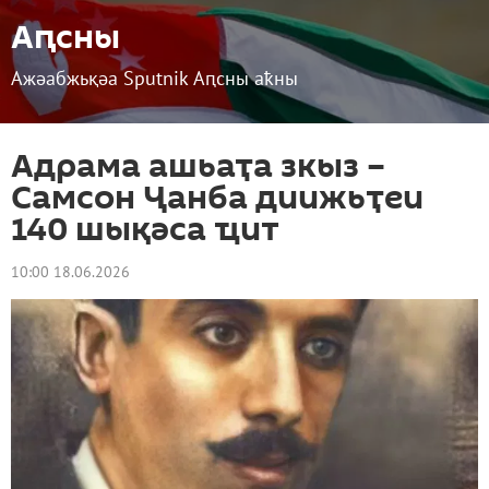
Аԥсны
Ажәабжьқәа Sputnik Аԥсны аҟны
Адрама ашьаҭа зкыз –
Самсон Ҷанба диижьҭеи
140 шықәса ҵит
10:00 18.06.2026