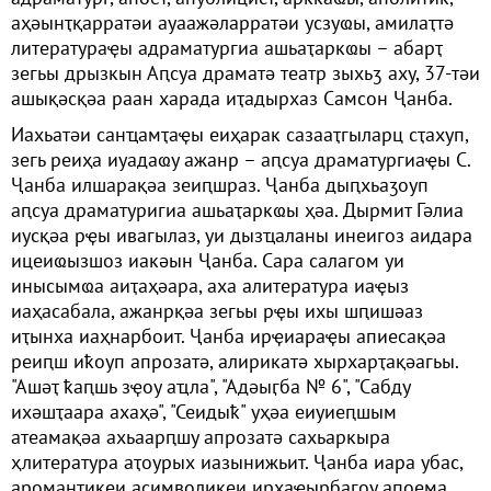
аҳәынҭқарратәи ауаажәларратәи усзуҩы, амилаҭтә
литератураҿы адраматургиа ашьаҭаркҩы – абарҭ
зегьы дрызкын Аԥсуа драматә театр зыхьӡ аху, 37-тәи
ашықәсқәа раан харада иҭадырхаз Самсон Ҷанба.
Иахьатәи санҵамҭаҿы еиҳарак сазааҭгыларц сҭахуп,
зегь реиҳа иуадаҩу ажанр – аԥсуа драматургиаҿы С.
Ҷанба илшарақәа зеиԥшраз. Ҷанба дыԥхьаӡоуп
аԥсуа драматуригиа ашьаҭаркҩы ҳәа. Дырмит Гәлиа
иусқәа рҿы ивагылаз, уи дызҵаланы инеигоз аидара
ицеиҩызшоз иакәын Ҷанба. Сара салагом уи
инысымҩа аиҭаҳәара, аха алитература иаҿыз
иаҳасабала, ажанрқәа зегьы рҿы ихы шԥишәаз
иҭынха иаҳнарбоит. Ҷанба ирҿиараҿы апиесақәа
реиԥш иҟоуп апрозатә, алирикатә хырхарҭақәагьы.
"Ашәҭ ҟаԥшь зҿоу аҵла", "Адәыӷба № 6", "Сабду
ихәшҭаара ахаҳә", "Сеидыҟ" уҳәа еиуиеԥшым
атеамақәа ахьаарԥшу апрозатә сахьаркыра
ҳлитература аҭоурых иазынижьит. Ҷанба иара убас,
аромантикеи асимволикеи ирхаҿырбагоу апоема