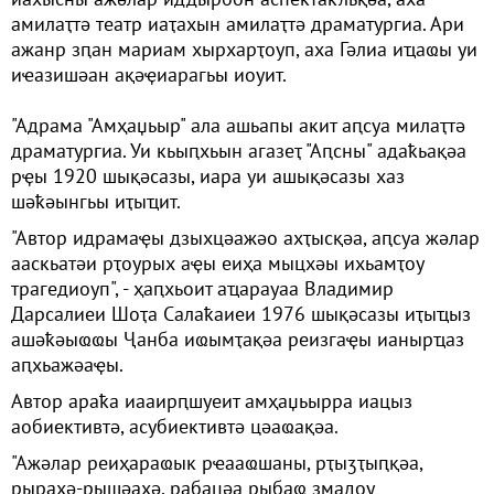
амилаҭтә театр иаҭахын амилаҭтә драматургиа. Ари
ажанр зԥан мариам хырхарҭоуп, аха Гәлиа иҵаҩы уи
иҽазишәан ақәҿиарагьы иоуит.
"Адрама "Амҳаџьыр" ала ашьапы акит аԥсуа милаҭтә
драматургиа. Уи кьыԥхьын агазеҭ "Аԥсны" адаҟьақәа
рҿы 1920 шықәсазы, иара уи ашықәсазы хаз
шәҟәынгьы иҭыҵит.
"Автор идрамаҿы дзыхцәажәо ахҭысқәа, аԥсуа жәлар
ааскьатәи рҭоурых аҿы еиҳа мыцхәы ихьамҭоу
трагедиоуп", - ҳаԥхьоит аҵарауаа Владимир
Дарсалиеи Шоҭа Салаҟаиеи 1976 шықәсазы иҭыҵыз
ашәҟәыҩҩы Ҷанба иҩымҭақәа реизгаҿы ианырҵаз
аԥхьажәаҿы.
Автор араҟа иааирԥшуеит амҳаџьырра иацыз
аобиективтә, асубиективтә цәаҩақәа.
"Ажәлар реиҳараҩык рҽааҩшаны, рҭыӡҭыԥқәа,
рырахә-рышәахә, рабацәа рыбаҩ змадоу