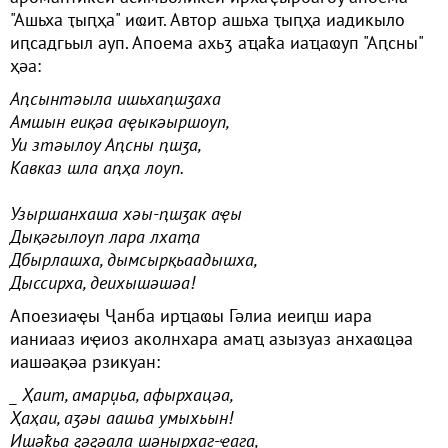
"Ашьха ҭыԥҳа" иҩит. Автор ашьха ҭыԥҳа иадикыло
иԥсадгьыл ауп. Апоема ахьӡ аҵаҟа иаҵаҩуп "Аԥсны"
ҳәа:
Аԥсынтәыла ишьхаԥшӡаха
Амшын еиқәа аҿыкәыршоуп,
Уи зтәылоу Аԥсны ԥшӡа,
Кавказ шла аԥҳа лоуп.
Узыршанхаша хәы-ԥшӡак аҿы
Дықәгылоуп лара лхаҭа
Дбырлашха, дымсырқьаадышха,
Дыссирха, деихышәшәа!
Апоезиаҿы Ҷанба ирҵаҩы Гәлиа иеиԥш иара
ианиааз иҿиоз аколнхара амаҵ азызуаз анхаҩцәа
иашәақәа рзикуан:
_ Ҳаит, амарџьа, афырхацәа,
Ҳаҳаи, аӡәы аашьа умыхьын!
Ишәҟьа ӷәӷәала шәнырхаг-ҽага,