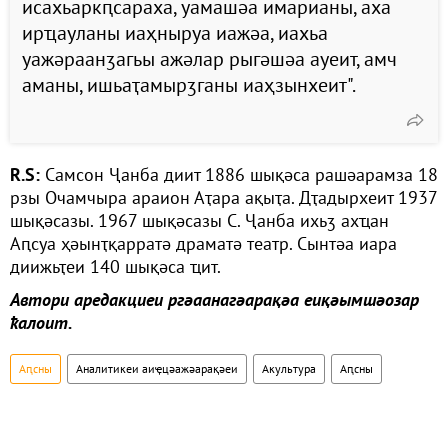
исахьаркԥсараха, уамашәа имарианы, аха
ирҵауланы иаҳныруа иажәа, иахьа
уажәраанӡагьы ажәлар рыгәшәа ауеит, амч
аманы, ишьаҭамырӡганы иаҳзынхеит".
R.S:
Самсон Ҷанба диит 1886 шықәса рашәарамза 18
рзы Очамчыра араион Аҭара ақыҭа. Дҭадырхеит 1937
шықәсазы. 1967 шықәсазы С. Ҷанба ихьӡ ахҵан
Аԥсуа ҳәынҭқарратә драматә театр. Сынтәа иара
диижьҭеи 140 шықәса ҵит.
Автори аредакциеи ргәаанагәарақәа еиқәымшәозар
ҟалоит.
Аԥсны
Аналитикеи аиҿцәажәарақәеи
Акультура
Аԥсны