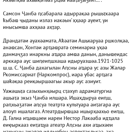
Самсон Ҷанба ԥсабарала адыррақәа рышьҭкаара
ҟыбаҩ ҷыданы излаз иакәын ́ҳҳәар ауеит, уи
инысымҩа ахҳәаа аҳҭар.
Драндатәи ауахәаматә, Аҟәатәи Ашьхаруаа ршколқәа,
анаҩсан, Хонтәи арҵаҩратә семинариа уҳәа
данмаҷӡаз инаркны аҵара амҩа данын, даныҩеидас
арккара аус шиԥеиԥшхаша идыруазшәа.1921-1025
ш.ш. С. Ҷанба дахагылан Аԥсны аҵара ус азы Жәлар
Ркомиссариат (Наркомпрос), иара убас арҵага
шәҟәқәа реиқәыршәагьы акыр аус азиуит.
Уажәшьҭа сазыхынҳәырц сҭахуп адраматургиа
ашьаҭа зкыз Ҷанба илшара. Ишаҳдыруа еиԥш,
раԥхьаӡатәи аԥсуа театртә культуара аиҭагара аус
алоуп ишалагаз. Атеатрдырҩцәа ишырҳәахьо еиԥш,
Д. Гәлиа иҵаҩцәеи иареи Нестор Лакәаба идҵала
еиҿыркааз еиҭаҵуа атеатр Аԥсны ахи аҵыхәеи
иахысны ажәлар иддырбон аспектакльқәа, аха