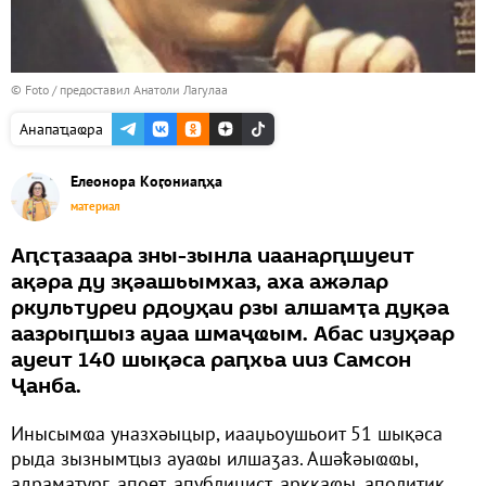
© Foto / предоставил Анатоли Лагулаа
Анапаҵаҩра
Елеонора Коӷониаԥҳа
материал
Аԥсҭазаара зны-зынла иаанарԥшуеит
ақәра ду зқәашьымхаз, аха ажәлар
ркультуреи рдоуҳаи рзы алшамҭа дуқәа
аазрыԥшыз ауаа шмаҷҩым. Абас изуҳәар
ауеит 140 шықәса раԥхьа ииз Самсон
Ҷанба.
Инысымҩа уназхәыцыр, иааџьоушьоит 51 шықәса
рыда зызнымҵыз ауаҩы илшаӡаз. Ашәҟәыҩҩы,
адраматург, апоет, апублицист, арккаҩы, аполитик,