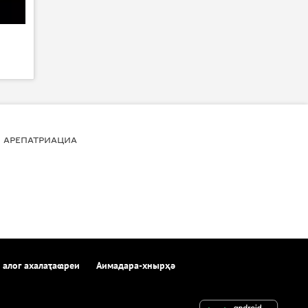
АРЕПАТРИАЦИА
 алог ахалаҭаҩреи
Аимадара-хнырҳә