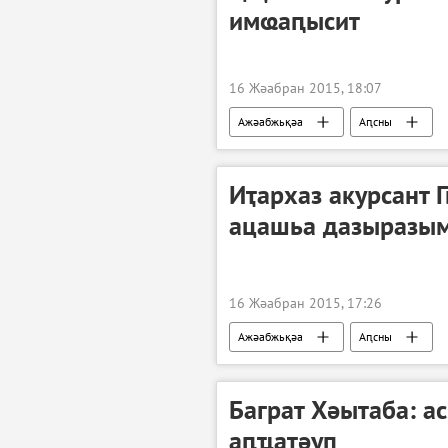
имҩаԥысит
16 Жәабран 2015, 18:07
Ажәабжьқәа
Аԥсны
Иҭархаз акурсант 
ацашьа дазыразы
16 Жәабран 2015, 17:26
Ажәабжьқәа
Аԥсны
Баграт Хәытаба: а
аԥҵатәуп