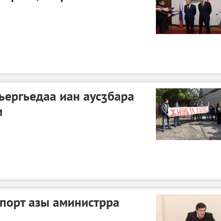
Гьергьедаа иан аусӡбара
м
спорт азы аминистрра