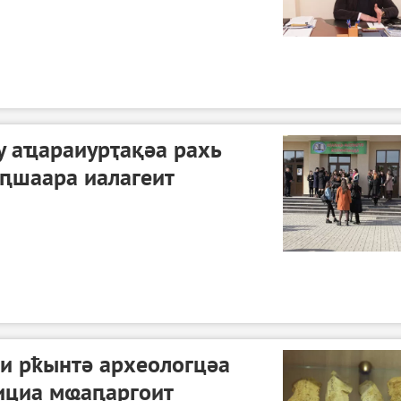
у аҵараиурҭақәа рахь
лԥшаара иалагеит
и рҟынтә археологцәа
ициа мҩаԥаргоит