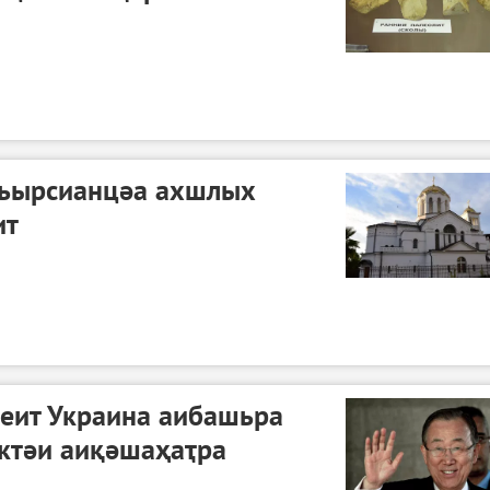
қьырсианцәа ахшлых
ит
леит Украина аибашьра
ктәи аиқәшаҳаҭра