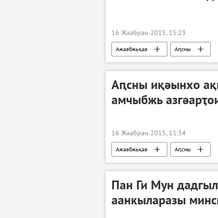
16 Жәабран 2015, 15:23
Ажәабжьқәа
Аԥсны
Аԥсны иқәынхо а
амчыбжь азгәарҭо
16 Жәабран 2015, 11:34
Ажәабжьқәа
Аԥсны
Пан Ги Мун дадгы
аанкыларазы минс