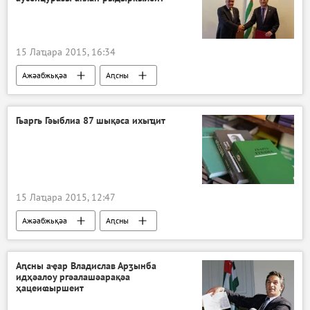
15 Лаҵара 2015, 16:34
Ажәабжьқәа
Аԥсны
Гьаргь Гәыблиа 87 шықәса ихыҵит
15 Лаҵара 2015, 12:47
Ажәабжьқәа
Аԥсны
Аԥсны аҿар Владислав Арӡынба
идҳәалоу ргәалашәарақәа
ҳацеиҩыршеит