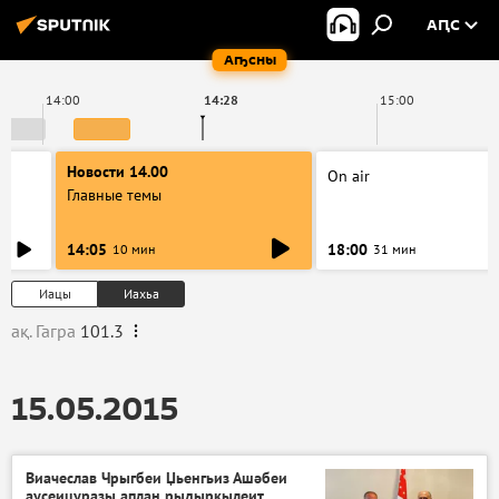
АԤС
Аҧсны
14:00
14:28
15:00
Новости 14.00
On air
Главные темы
14:05
18:00
10 мин
31 мин
Иацы
Иахьа
ақ. Гагра
101.3
15.05.2015
Виачеслав Чрыгбеи Џьенгьиз Ашәбеи
аусеицуразы аплан рыдыркылеит