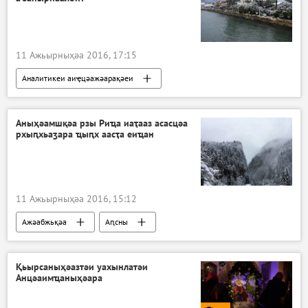
11 Ажьырныҳәа 2016, 17:15
Аналитикеи аиҿцәажәарақәеи
Ажәабжьқәа
Аԥсны
Аныҳәамшқәа рзы Риҵа иаҭааз асасцәа
рхыԥхьаӡара ҵыԥх аасҭа еиҵан
11 Ажьырныҳәа 2016, 15:12
Ажәабжьқәа
Аԥсны
Қьырсаныҳәазтәи уахынлатәи
Анцәаимҵаныҳәара