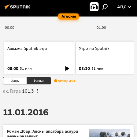
АԤС
Аҧсны
00:00
01:00
Ашьыжь Sputnik аҿы
Утро на Sputnik
08:00
08:30
31 мин
31 мин
Иацы
Иахьа
Аефир азы
ақ. Гагра
101.3
11.01.2016
Роман Дбар: Аԥсны аԥсабара асоура
аҽанырнаалоит