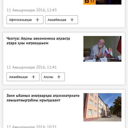
12
11 Ажьырныҳәа 2016, 12:43
Афотосахьақәа
Ажәабжьқәа
Аԥсны
Чкотуа: Аԥсны аекономика аԥхасҭа
аҭара ҳхы иаҭәаҳшьом
11 Ажьырныҳәа 2016, 11:41
Ажәабжьқәа
Аԥсны
Ззин ыҟамыз амаҭәарқәа аԥсихиатриатә
хәышәтәырҭаҟны ирыԥшааит
11 Ажьырныҳәа 2016, 10:31