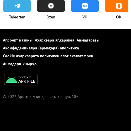
Telegram
Dzen
VK
OK
Апроект иазкны
Ахархәара аԥҟарақәа
Аимадаразы
Аконфиденциалра (армаӡара) аполитика
Cookie ахархәаратә политикеи алог ахалаҭаҩреи
Аимадара-хнырҳә
© 2026 Sputnik Азинқәа зегь хьчоуп. 18+