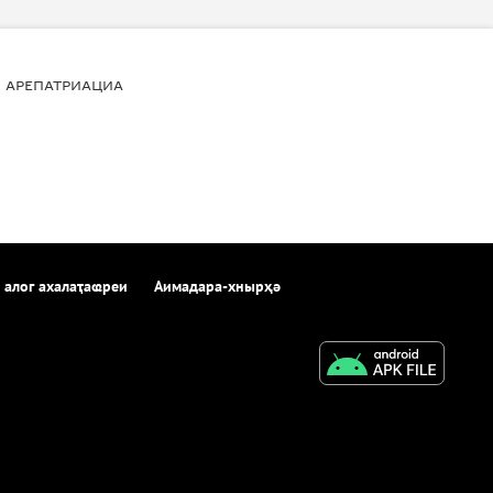
АРЕПАТРИАЦИА
 алог ахалаҭаҩреи
Аимадара-хнырҳә