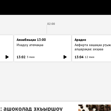
02:00
Ажәабжьқәа 13:00
Арадио
Ихадоу атемақәа
Аефиртә хәшақәа рҭыж
алшарақәа: ахҳәаа
13:02
13:04
3 мин
12 мин
ҵ: ашоколад зхьыршоу