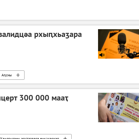
нвалидцәа рхыԥхьаӡара
Аԥсны
церт 300 000 мааҭ
Ҳаидгыланы аԥсҭазаара еиқәҳархап