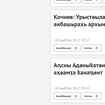
Кочиев: Урыстәыла
аибашьрахь архын
14 Цәыббра 2017, 10:17
Ажәабжьқәа
Аԥсны
Вашингтон ахәамҭа: Аԥсни Аахыҵ Уаԥс
Аԥсны Адәныҟатәи
аҳәамҭа ҟанаҵеит
14 Цәыббра 2017, 09:45
Ажәабжьқәа
Аԥсны
Вашингтон ахәамҭа: Аԥсни Аахыҵ Уаԥс