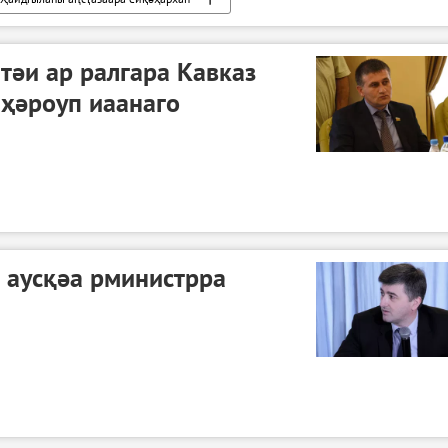
тәи ар ралгара Кавказ
ҳәроуп иаанаго
тәылеи Урыстәылатәи ар рылгатәуп
 аусқәа рминистрра
тәылеи Урыстәылатәи ар рылгатәуп