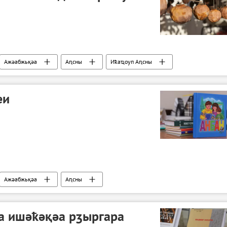
Ажәабжьқәа
Аԥсны
Иҟаҵоуп Аԥсны
еи
Ажәабжьқәа
Аԥсны
а ишәҟәқәа рӡыргара