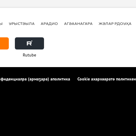
Ы
УРЫСТӘЫЛА
АРАДИО
АГӘААНАГАРА
ЖӘЛАР РДОУҲА
Rutube
фиденциалра (армаӡара) аполитика
Cookie ахархәаратә политикеи