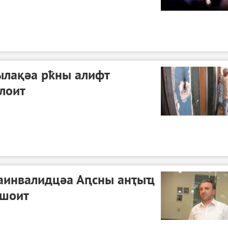
ылақәа рҟны алифт
лоит
 аинвалидцәа Аԥсны анҭыҵ
ршоит