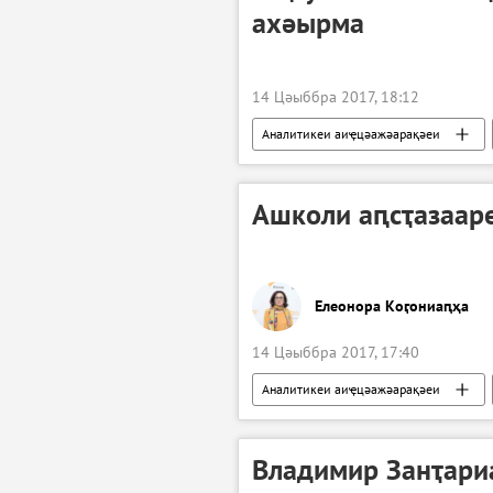
ахәырма
14 Цәыббра 2017, 18:12
Аналитикеи аиҿцәажәарақәеи
Ашколи аԥсҭазаар
Елеонора Коӷониаԥҳа
14 Цәыббра 2017, 17:40
Аналитикеи аиҿцәажәарақәеи
Владимир Занҭари