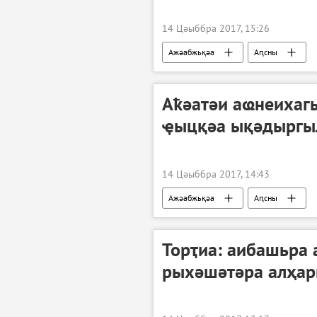
14 Цәыббра 2017, 15:26
Ажәабжьқәа
Аԥсны
Аҟәатәи аҩнеихаг
ҿыцқәа ықәдыргы
14 Цәыббра 2017, 14:43
Ажәабжьқәа
Аԥсны
Торҭиа: аибашьра
рыхәшәтәра алҳа