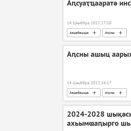
Аԥсуаҭҵааратә ин
14 Цәыббра 2017, 17:10
Ажәабжьқәа
Аԥсны
Аԥсны ашыц аарых
14 Цәыббра 2017, 16:17
Ажәабжьқәа
Аԥсны
2024-2028 шықәсқ
ахьымҩаԥырго шь