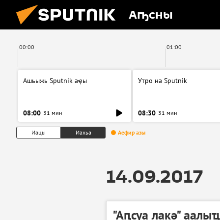
Аҧсны
00:00
01:00
Ашьыжь Sputnik аҿы
Утро на Sputnik
08:00
08:30
31 мин
31 мин
Иацы
Иахьа
Аефир азы
14.09.2017
"Аԥсуа лакә" аалы