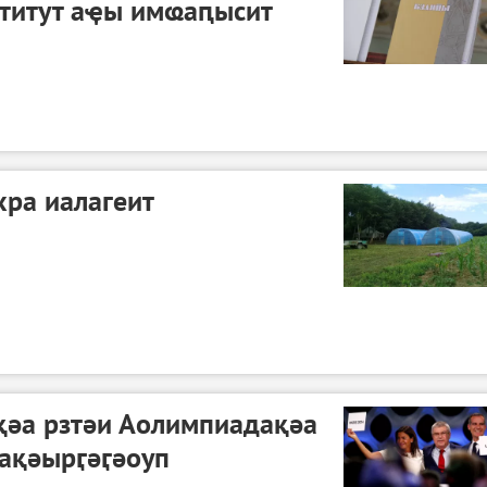
ститут аҿы имҩаԥысит
ра иалагеит
әа рзтәи Аолимпиадақәа
ақәырӷәӷәоуп