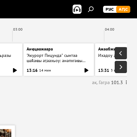
РУС
АԤС
03:00
04:00
Аиҿцәажәара
Ажәабжьқәа 13:30
ьразы
"Акурорт Пицунда" сынтәа
Ихадоу атемақәа
шаҟаҩы аҭаахьоу: анапхгаҩы
ицәажәара
13:16
13:31
14 мин
3 мин
ақ. Гагра
101.3