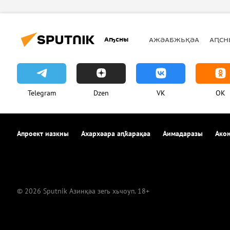
Аҧсны
АЖӘАБЖЬҚӘА
АԤСН
Telegram
Dzen
VK
OK
Апроект иазкны
Ахархәара аԥҟарақәа
Аимадаразы
Акон
© 2026 Sputnik Азинқәа зегь хьчоуп. 18+