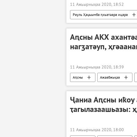
11 Ажьырныҳәа 2020, 18:52
Рауль Ҳаџьымба ԥхьатәара ицара
Аԥсны АКХ ахантә
нагӡатәуп, ҳгәаан
11 Ажьырныҳәа 2020, 18:39
Аԥсны
Ажәабжьқәа
Ҷаниа Аԥсны иҟоу 
ҭагылазаашьазы: 
11 Ажьырныҳәа 2020, 18:00