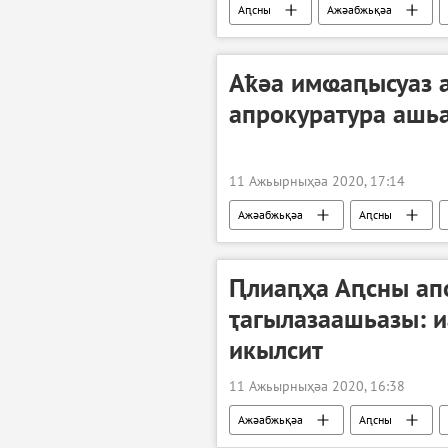
Аԥсны
Ажәабжьқәа
Аҟәа имҩаԥысуаз 
апрокуратура ашь
11 Ажьырныҳәа 2020, 17:14
Ажәабжьқәа
Аԥсны
Ԥлиаԥҳа Аԥсны ап
ҭагылазаашьазы: 
икылсит
11 Ажьырныҳәа 2020, 16:38
Ажәабжьқәа
Аԥсны