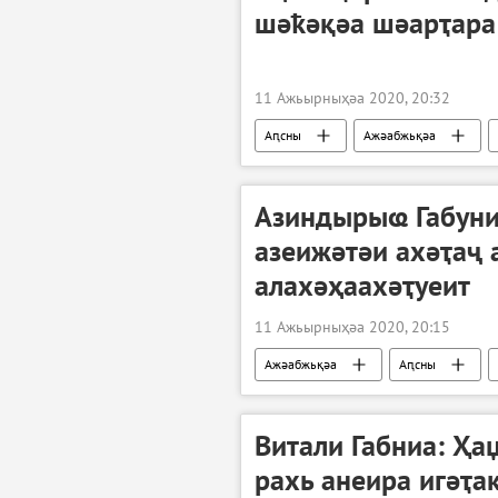
шәҟәқәа шәарҭара
11 Ажьырныҳәа 2020, 20:32
Аԥсны
Ажәабжьқәа
Азиндырыҩ Габуни
азеижәтәи ахәҭаҷ 
алахәҳаахәҭуеит
11 Ажьырныҳәа 2020, 20:15
Ажәабжьқәа
Аԥсны
Витали Габниа: Ҳ
рахь анеира игәҭа