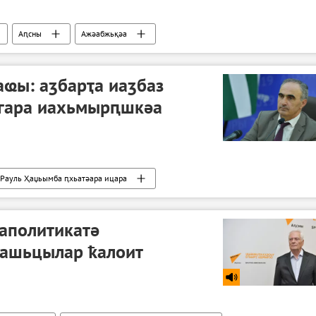
Аԥсны
Ажәабжьқәа
аҩы: аӡбарҭа иаӡбаз
агара иахьмырԥшкәа
Рауль Ҳаџьымба ԥхьатәара ицара
аполитикатә
ҳашьцылар ҟалоит