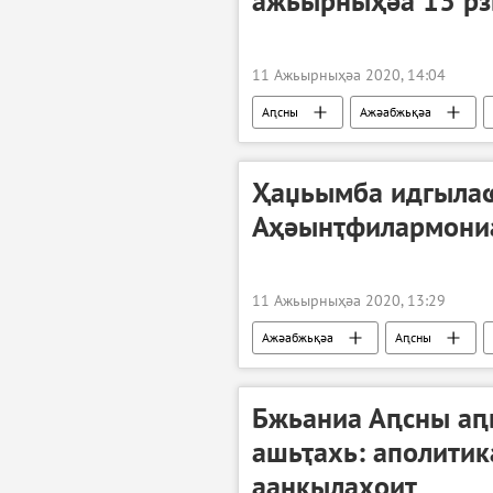
ажьырныҳәа 13 рз
11 Ажьырныҳәа 2020, 14:04
Аԥсны
Ажәабжьқәа
Ҳаџьымба идгыла
Аҳәынҭфилармони
11 Ажьырныҳәа 2020, 13:29
Ажәабжьқәа
Аԥсны
Бжьаниа Аԥсны аԥ
ашьҭахь: аполитик
аанкылахоит