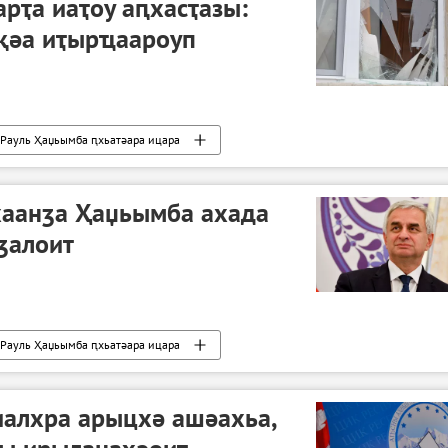
рҭа иаҭоу аԥхасҭазы:
ақәа иҭырҵаароуп
Рауль Ҳаџьымба ԥхьатәара ицара
аанӡа Ҳаџьымба ахада
ӡалоит
Рауль Ҳаџьымба ԥхьатәара ицара
иалхра арыцхә ашәахьа,