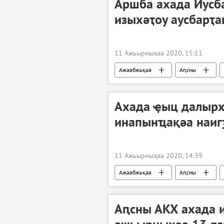
Аршба ахада Иусба
изыхәҭоу аусбарҭ
11 Ажьырныҳәа 2020, 15:11
Ажәабжьқәа
Аԥсны
Ахада ҿыц далырх
инапынҵақәа наиг
11 Ажьырныҳәа 2020, 14:39
Ажәабжьқәа
Аԥсны
Аԥсны АКХ ахада 