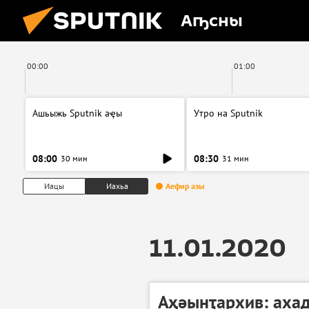
Аҧсны
00:00
01:00
Ашьыжь Sputnik аҿы
Утро на Sputnik
08:00
08:30
30 мин
31 мин
Иацы
Иахьа
Аефир азы
11.01.2020
Аҳәынҭархив: аха