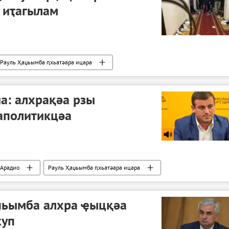
 иҭагылам
Рауль Ҳаџьымба ԥхьатәара ицара
а: алхрақәа рзы
аполитикцәа
Арадио
Рауль Ҳаџьымба ԥхьатәара ицара
аџьымба алхра ҿыцқәа
куп