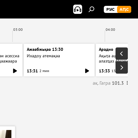
РУС
АԤС
03:00
04:00
Ажәабжьқәа 13:30
Арадио
и асессиа
Ихадоу атемақәа
Ақыҭа ацхрааразы а
цәажәара
алазҵаз Абӷархықә а
ицәажәара
13:31
13:33
2 мин
15 мин
ақ. Гагра
101.3