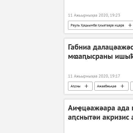
11 Ажьырныҳәа 2020, 19:23
Рауль Ҳаџьымба ԥхьатәара ицара
Габниа далацәажә
мҩаԥысраны ишы
11 Ажьырныҳәа 2020, 19:17
Аԥсны
Ажәабжьқәа
Аиҿцәажәара ада 
аԥснытәи акризис