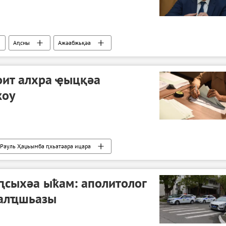
Аԥсны
Ажәабжьқәа
оит алхра ҿыцқәа
ҟоу
Рауль Ҳаџьымба ԥхьатәара ицара
ԥсыхәа ыҟам: аполитолог
 алҵшьазы