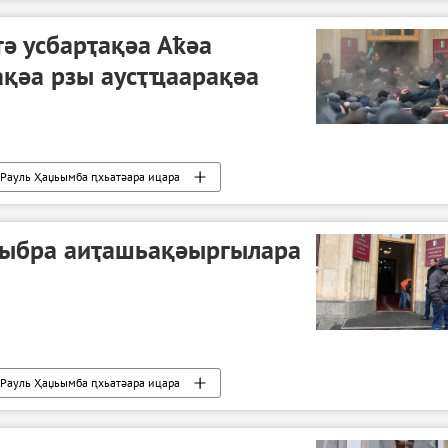
ә усбарҭақәа Аҟәа
ақәа рзы аусҭҵаарақәа
Рауль Ҳаџьымба ԥхьатәара ицара
хыбра аиҭашьақәыргылара
Рауль Ҳаџьымба ԥхьатәара ицара