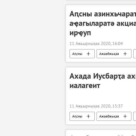
Аԥсны азинхьчарат
аҿагыларатә акци
ирҿуп
11 Ажьырныҳәа 2020, 16:04
Аԥсны
Ажәабжьқәа
Ахада Иусбарҭа а
иалагеит
11 Ажьырныҳәа 2020, 15:37
Аԥсны
Ажәабжьқәа