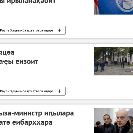
ы ирыланаҳәоит
Рауль Ҳаџьымба ԥхьатәара ицара
ҩцәа
аҿы еизоит
Рауль Ҳаџьымба ԥхьатәара ицара
ыза-министр иԥылара
атә еибарххара