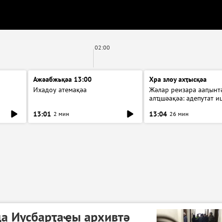
02:00
Ажәабжьқәа 13:00
Хра злоу ахҭысқәа
Ихадоу атемақәа
Жәлар реизара ааԥынтә
алҵшәақәа: адепутат и
13:01
13:04
2 мин
26 мин
да Иусбарҭаҿы архивтә