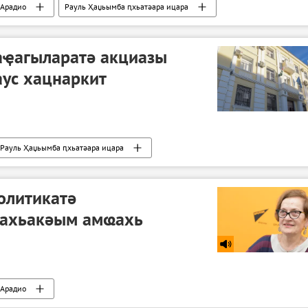
Арадио
Рауль Ҳаџьымба ԥхьатәара ицара
аҿагыларатә акциазы
аус хацнаркит
Рауль Ҳаџьымба ԥхьатәара ицара
олитикатә
иахьакәым амҩахь
Арадио