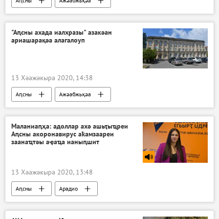
Аԥсны
Ажәабжьқәа
"Аԥсны ахада иалхразы" азакәан
ариашарақәа алагалоуп
13 Хәажәкыра 2020, 14:38
Аԥсны
Ажәабжьқәа
Маланиаԥҳа: адоллар ахә ашьҭыҵреи
Аԥсны акоронавирус аҟамзаареи
заанаҵтәы аҿаҵа ианыԥшит
13 Хәажәкыра 2020, 13:48
Аԥсны
Арадио
Акоронавирус адунеи аҿы