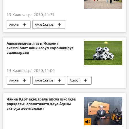
13 Хәажәкыра 2020, 11:21
Аԥсны
Ажәабжьқәа
Ашьапылампыл азы Испаниа
ачемпионат аанкылоуп коронавирус
ацәшәаразы
13 Хәажәкыра 2020, 11:00
Аԥсны
Ажәабжьқәа
Аспорт
Акоронавирус адунеи аҿы
Ҷаниа Қарҭ ақәҵарала аԥсуа школқәа
раркразы: аполитикатә ҳауа Аԥсны
акырӡа аҽеиҭанакит