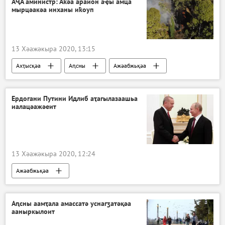
АҶА аминистр: Аҟәа араион аҿы амца
мырцәакәа инханы иҟоуп
13 Хәажәкыра 2020, 13:15
Ахҭысқәа
Аԥсны
Ажәабжьқәа
Ердогани Путини Идлиб аҭагылазаашьа
иалацәажәеит
13 Хәажәкыра 2020, 12:24
Ажәабжьқәа
Аԥсны аамҭала амассатә уснагӡатәқәа
ааныркылоит