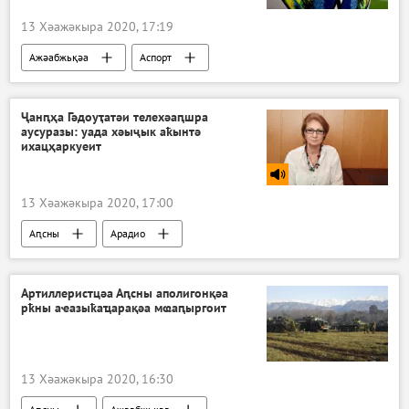
13 Хәажәкыра 2020, 17:19
Ажәабжьқәа
Аспорт
Ҷанԥҳа Гәдоуҭатәи телехәаԥшра
аусуразы: уада хәыҷык аҟынтә
ихацҳаркуеит
13 Хәажәкыра 2020, 17:00
Аԥсны
Арадио
Артиллеристцәа Аԥсны аполигонқәа
рҟны аҽазыҟаҵарақәа мҩаԥыргоит
13 Хәажәкыра 2020, 16:30