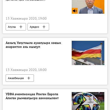
13 Хәажәкыра 2020, 19:00
Аԥсны
Арадио
Аахыҵ Уаԥстәыла ауааԥсыра хәҩык
акарантин ахь ишьҭуп
13 Хәажәкыра 2020, 18:00
Ажәабжьқәа
УЕФА ачемпионцәа Рлигеи Европа
Алигеи рымҩаԥысра ааннакылеит