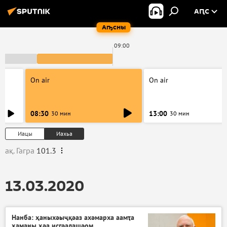
АԤС
Аҧсны
09:00
On air
On air
08:30
13:00
30 мин
30 мин
Иацы
Иахьа
ақ. Гагра
101.3
13.03.2020
Нанба: ҳаныхәыҷқәаз ахәмарха аамҭа
ҳаманы ҳәа исгәалашәом