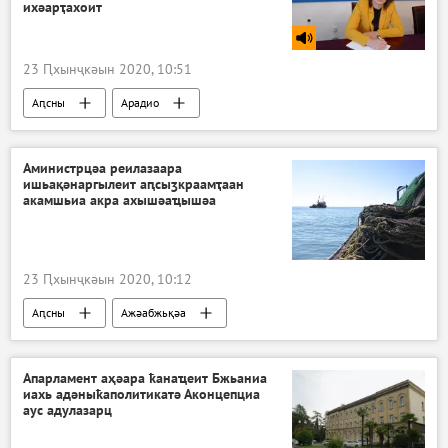
ихәарҭахоит
23 Ԥхынҷкәын 2020, 10:51
Аԥсны
Арадио
Аминистрцәа реилазаара
ишьақәнаргылеит аԥсыӡкраамҭаан
акамшьиа акра ахышәаҵышәа
23 Ԥхынҷкәын 2020, 10:12
Аԥсны
Ажәабжьқәа
Апарламент аҳәара ҟанаҵеит Бжьаниа
иахь адәныҟаполитикатә Аконцепциа
аус адулазарц