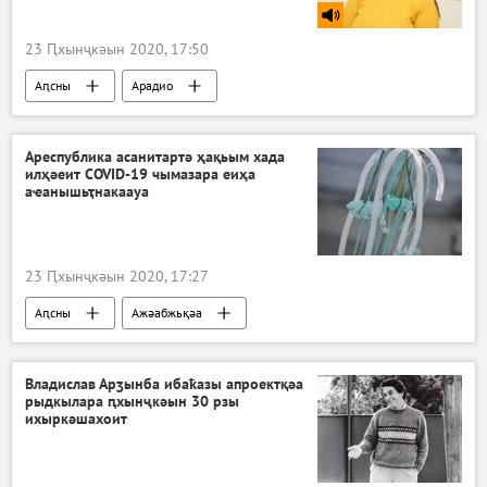
23 Ԥхынҷкәын 2020, 17:50
Аԥсны
Арадио
Ареспублика асанитартә ҳақьым хада
илҳәеит COVID-19 чымазара еиҳа
аҽанышьҭнакаауа
23 Ԥхынҷкәын 2020, 17:27
Аԥсны
Ажәабжьқәа
Акоронавирус адунеи аҿы
Владислав Арӡынба ибаҟазы апроектқәа
рыдкылара ԥхынҷкәын 30 рзы
ихыркәшахоит