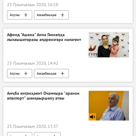
23 Ԥхынҷкәын 2020, 16:10
Аԥсны
Ажәабжьқәа
Афонд "Ашана" Анна Гәниаԥҳа
лыхәышәтәразы аԥареизгара иалагеит
23 Ԥхынҷкәын 2020, 14:42
Аԥсны
Ажәабжьқәа
Амҷба еиҭеиҳәеит Очамчыра "араион
апаспорт" шеиқәыршәоу атәы
23 Ԥхынҷкәын 2020, 13:37