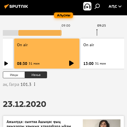
АԤС
Аҧсны
09:00
09:25
On air
On air
08:30
13:00
31 мин
31 мин
Иацы
Иахьа
ақ. Гагра
101.3
23.12.2020
Ажьиԥҳа: сынтәа Ашықәс ҿыц
аныҳәазы хәыҷык ҳгәалаҟара ыҟам,