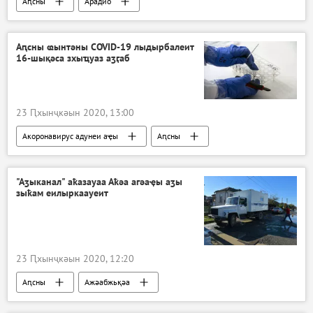
Аԥсны
Арадио
Аԥсны ҩынтәны COVID-19 лыдырбалеит
16-шықәса зхыҵуаз аӡӷаб
23 Ԥхынҷкәын 2020, 13:00
Акоронавирус адунеи аҿы
Аԥсны
Ажәабжьқәа
"Аӡыканал" аҟазауаа Аҟәа агәаҿы аӡы
зыҟам еилыркаауеит
23 Ԥхынҷкәын 2020, 12:20
Аԥсны
Ажәабжьқәа