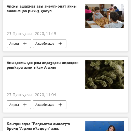
Аԥсны ашахмат азы ачемпионат аҟны
аиааиҩцәа рыхьӡ ҳәоуп
23 Ԥхынҷкәын 2020, 11:49
Аԥсны
Ажәабжьқәа
Аныҳәамшқәа рзы аԥсаӡқәеи аԥсақәеи
рыԥҟара азин ыҟам Аԥсны
23 Ԥхынҷкәын 2020, 11:04
Аԥсны
Ажәабжьқәа
Кәыҵниаԥҳа "Раԥхьатәи амилаҭтә
бренд "Аԥсны иҟаҵоуп" азы: