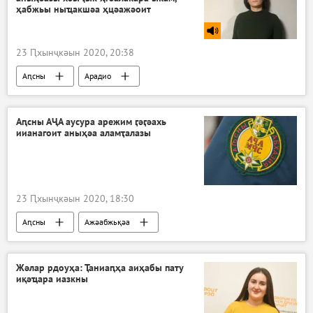
ҳабжьы ныҵакшәа ҳцәажәоит
23 Ԥхынҷкәын 2020, 20:38
Аԥсны
Арадио
Аԥсны АҶА аусура арежим ӷәӷәахь
иианагоит аныҳәа аламҭалазы
23 Ԥхынҷкәын 2020, 18:30
Аԥсны
Ажәабжьқәа
Жәлар рдоуҳа: Ҭаниаԥҳа аиҳабы пату
иқәҵара иазкны