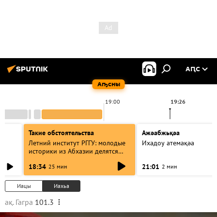
АԤС
Аҧсны
19:00
19:26
Такие обстоятельства
Ажәабжьқәа
Летний институт РГГУ: молодые
Ихадоу атемақәа
историки из Абхазии делятся
итогами проекта
18:34
21:01
25 мин
2 мин
Иацы
Иахьа
ақ. Гагра
101.3