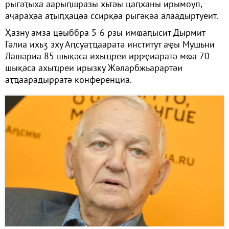
рыгәҭыха аарыԥшразы хьтәы цаԥханы ирымоуп,
аҷараҳәа аҭыԥҳацәа ссирқәа рыгәқәа алаадыртуеит.
Ҳазну амза цәыббра 5-6 рзы имҩаԥысит Дырмит
Гәлиа ихьӡ зху Аԥсуаҭҵааратә институт аҿы Мушьни
Лашәриа 85 шықәса ихыҵреи иррҿиаратә мҩа 70
шықәса ахыҵреи ирызку Жәларбжьарартәи
аҭҵаарадырратә конференциа.