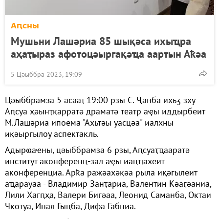
Аԥсны
Мушьни Лашәриа 85 шықәса ихыҵра
аҳаҭыраз афотоцәыргақәҵа аартын Аҟәа
5 Цәыббра 2023, 19:09
Цәыббрамза 5 асааҭ 19:00 рзы С. Ҷанба ихьӡ зху
Аԥсуа ҳәынҭқарратә драматә театр аҿы иддырбеит
М.Лашәриа ипоема "Ахьтәы уасцәа" иалхны
иқәыргылоу аспектакль.
Адырҩаҽны, цәыббрамза 6 рзы, Аԥсуаҭҵааратә
институт аконференц-зал аҿы иацҵахеит
аконференциа. Арҟа ражәахәқәа рыла иқәгылеит
аҵарауаа - Владимир Занҭариа, Валентин Кәаӷәаниа,
Лили Хагԥҳа, Валери Бигәаа, Леонид Саманба, Октаи
Чкотуа, Инал Гыцба, Дифа Габниа.