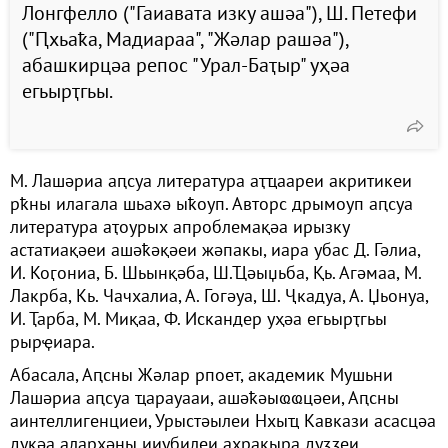
Лонгфелло ("Гаиавата изку ашәа"), Ш. Петефи
("Ԥхьаҟа, Мадиараа", "Жәлар рашәа"),
абашкирцәа репос "Урал-Баҭыр" уҳәа
егьырҭгьы.
М. Лашәриа аԥсуа литература аҭҵаареи акритикеи
рҟны илагала шьахә ыҟоуп. Авторс дрымоуп аԥсуа
литература аҭоурых апроблемақәа ирызку
астатиақәеи ашәҟәқәеи жәпакы, иара убас Д. Гәлиа,
И. Коӷониа, Б. Шьынқәба, Ш.Ҵәыџьба, Қь. Агәмаа, М.
Лакрба, Кь. Чачхалиа, А. Гогәуа, Ш. Ҷкадуа, А. Џьонуа,
И. Ҭарба, М. Миқаа, Ф. Искандер уҳәа егьырҭгьы
рырҿиара.
Абасала, Аԥсны Жәлар рпоет, академик Мушьни
Лашәриа аԥсуа ҵарауааи, ашәҟәыҩҩцәеи, Аԥсны
аинтеллигенциеи, Урыстәылеи Нхыҵ Кавкази асасцәа
дуқәа алархәны ииубилеи аҳракыра дуӡӡеи