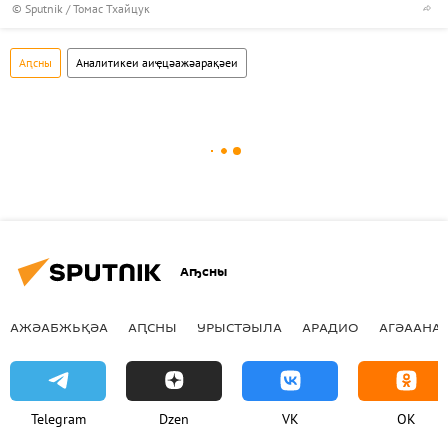
© Sputnik / Томас Тхайцук
Аԥсны
Аналитикеи аиҿцәажәарақәеи
Аҧсны
АЖӘАБЖЬҚӘА
АԤСНЫ
УРЫСТӘЫЛА
АРАДИО
АГӘААНАГ
Telegram
Dzen
VK
OK