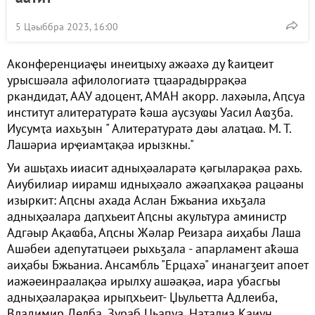
5 Цәыббра 2023, 16:00
Аконференциаҿы инеиҵыху ажәахә ду ҟаиҵеит
урысшәала афилологиатә ҭҵаарадыррақәа
ркандидат, ААУ адоцент, АМАН акорр. лахәыла, Аԥсуа
институт алитературатә ҟәша аусзуҩы Уасил Аҩӡба.
Иусумҭа иахьӡын " Алитературатә дәы алаҵаҩ. М. Т.
Лашәриа ирҿиамҭақәа ирызкны."
Уи ашьҭахь ииасит адныҳәаларатә қәгыларақәа рахь.
Аиубилиар иирамш идныҳәало ажәаԥхақәа рацәаны
изыркит: Аԥсны ахада Аслан Бжьаниа ихьӡала
адныҳәалара даԥхьеит Аԥсны акультура аминистр
Адгәыр Ақаҩба, Аԥсны Жәлар Реизара аиҳабы Лаша
Ашәбеи адепутатцәеи рыхьӡала - апарламент аҟәша
аиҳабы Бжьаниа. Ансамбль "Ерцахә" инанагӡеит апоет
иажәеинраалақәа ирылху ашәақәа, иара убасгьы
адныҳәаларақәа ирыԥхьеит- Џьульетта Адлеиба,
Владимир Делба, Зураб Џьапуа, Наталиа Каиун,