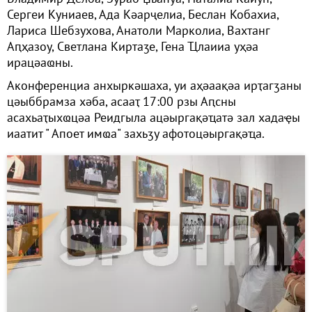
Сергеи Куниаев, Ада Кәарҷелиа, Беслан Кобахиа,
Лариса Шебзухова, Анатоли Марколиа, Вахтанг
Аԥҳазоу, Светлана Киртаӡе, Гена Ҵлаииа уҳәа
ирацәаҩны.
Аконференциа анхыркәшаха, уи аҳәаақәа ирҭагӡаны
цәыббрамза хәба, асааҭ 17:00 рзы Аԥсны
асахьаҭыхҩцәа Реидгыла ацәыргақәҵатә зал хадаҿы
иаатит " Апоет имҩа" захьӡу афотоцәыргақәҵа.