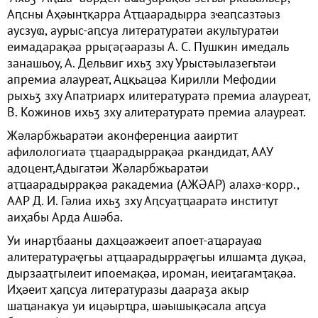
Аԥсны Аҳәынҭқарра Аҭҵаарадырра зҽаԥсазтәыз
аусзуҩ, аурыс-аԥсуа литературатәи акультуратәи
еимадарақәа ррыӷәӷәаразы А. С. Пушкин имедаль
занашьоу, А. Дельвиг ихьӡ зху Урыстәылазегьтәи
апремиа алауреат, Ацқьацәа Кирилли Мефодии
рыхьӡ зху Апатриарх илитературатә премиа алауреат,
В. Кожинов ихьӡ зху алитературатә премиа алауреат.
Жәларбжьаратәи аконференциа ааиртит
афилологиатә ҭҵаарадыррақәа ркандидат, ААУ
адоцент,Адыгатәи Жәларбжьаратәи
аҭҵаарадыррақәа ракадемиа (АЖӘАР) алахә-корр.,
ААР Д. И. Гәлиа ихьӡ зху Аԥсуаҭҵааратә институт
аиҳабы Арда Ашәба.
Уи инарҭбааны дахцәажәеит апоет-аҵарауаҩ
алитератураҿгьы аҭҵаарадырраҿгьы илшамҭа дуқәа,
дырзааҭгылеит ипоемақәа, ироман, иеиҭагамҭақәа.
Иҳәеит ҳаԥсуа литературазы даараӡа акыр
шаҵанакуа уи ицәырҵра, шәышықәсала аԥсуа