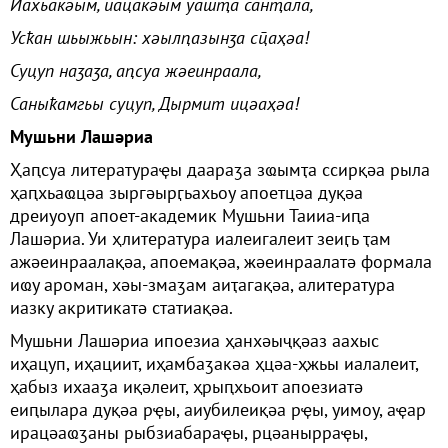
Иахьакәым, иацакәым уашҭа санҭала,
Усҟан шьыжьын: хәылԥазынӡа сҵаҳәа!
Суцуп наӡаӡа, аԥсуа жәеинраала,
Саныҟамгьы суцуп, Дырмит ицәаҳәа!
Мушьни Лашәриа
Ҳаԥсуа литератураҿы даараӡа зҩымҭа ссирқәа рыла
ҳаԥхьаҩцәа зыргәырӷьахьоу апоетцәа дуқәа
дреиуоуп апоет-академик Мушьни Таииа-иԥа
Лашәриа. Уи ҳлитература иалеигалеит зеиӷь ҭам
ажәеинраалақәа, апоемақәа, жәеинраалатә формала
иҩу ароман, хәы-змаӡам аиҭагақәа, алитература
иазку акритикатә статиақәа.
Мушьни Лашәриа ипоезиа ҳанхәыҷқәаз аахыс
иҳацуп, иҳациит, иҳамбаӡакәа ҳцәа-ҳжьы иалалеит,
ҳабыз ихааӡа иқәлеит, ҳрыԥхьоит апоезиатә
еиԥылара дуқәа рҿы, аиубилеиқәа рҿы, уимоу, аҿар
ирацәаҩӡаны рыбзиабараҿы, рцәанырраҿы,