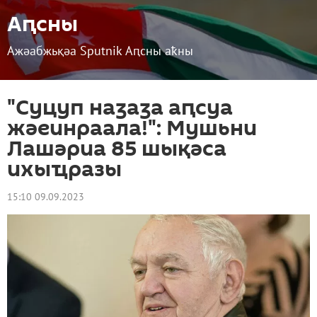
Аԥсны
Ажәабжьқәа Sputnik Аԥсны аҟны
"Суцуп наӡаӡа аԥсуа
жәеинраала!": Мушьни
Лашәриа 85 шықәса
ихыҵразы
15:10 09.09.2023