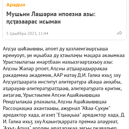
Арадио
Мушьни Лашәриа ипоезиа азы:
ԥсҭазаарас исыман
5 Цәыббра 2023, 11:44
Аԥсуа шәҟәыҩҩы, апоет ду ҳазлаеигәырӷьаша
иреиуоуп, уи иџьабаа ду ҳтәылаҿы мацара акәымкәа
Урыстәылагьы инарҭбаан иахьазгәарҭахьоу азы:
Аԥсны Жәлар рпоет, Аԥсны аҭҵаарадыррақәа
ракадемиа академик, ААР иатәу Д.И. Гәлиа ихьӡ зху
Аԥсуаҭҵааратә институт алитература аҟәша аиҳабы,
аҵарауаҩ-алитератураҭҵааҩ, алитературатә критик,
аиҭагаҩ, Урыстәылеи Апсни Ашәҟәыҩҩцәа
Реидгылақәа рлахәыла, Аԥсны Ашәҟәыҩҩцәа
Рассоциациа ахантәаҩы, ажурнал "Аҟәа-Сухум"
аредактор хада, агазеҭ "Еҵәаџьаа" аредактор хада, Д.
И. Гәлиа ихьӡ зху Аҳәынҭқарратә премиа алауреат,
"Ахьӡ- Аԥша" аорден аҩаӡарақәа зегьы ркавальер,