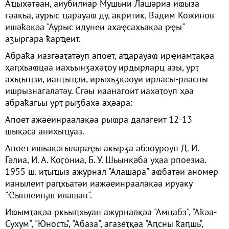
Аҵыхәтәан, аиубилиар Мушьни Лашәриа иҩыза
гәакьа, аурыс ҵарауаҩ ду, акритик, Вадим Кожинов
ишәҟәқәа "Аурыс идунеи ахаҿсахьақәа рҿы"
аӡыргара ҟарҵеит.
Абраҟа иазгәаҭатәуп апоет, аҵарауаҩ ирҿиамҭақәа
ҳаԥхьаҩцәа иахьынӡахәҭоу ирдырларц азы, урҭ
ахьҭыҵзи, ианҭыҵзи, ирыхьӡқәоуи ирласы-рласны
ишрызнагалатәу. Сгәы иаанагоит иахәҭоуп ҳәа
абраҟагьы урҭ рыӡбахә аҳәара:
Апоет ажәеинраалақәа рыҩра далагеит 12-13
шықәса анихыҵуаз.
Апоет ишьақәгылараҿы акырӡа абзоуроуп Д. И.
Гәлиа, И. А. Коӷониа, Б. У. Шьынқәба уҳәа рпоезиа.
1955 ш. иҭыҵыз ажурнал "Алашара" аҩбатәи аномер
ианылеит раԥхьатәи иажәеинраалақәа ируаку
"Ҽынлеиҧш илашан".
Иҩымҭақәа ркьыԥхьуан ажурналқәа "Амцабз", "Аҟәа-
Сухум", "Юность", "Абаза", агазеҭқәа "Аԥсны ҟаԥшь",