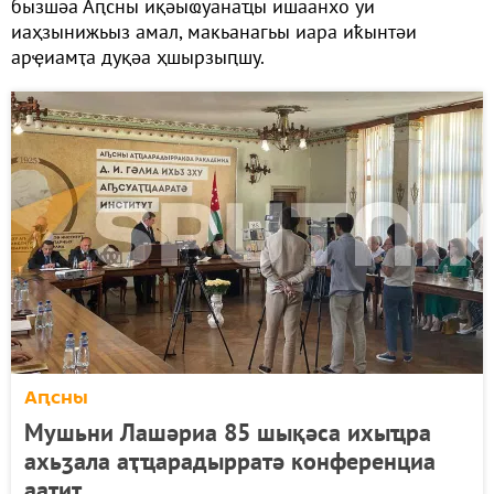
бызшәа Аԥсны иқәыҩуанаҵы ишаанхо уи
иаҳзынижьыз амал, макьанагьы иара иҟынтәи
арҿиамҭа дуқәа ҳшырзыԥшу.
Аԥсны
Мушьни Лашәриа 85 шықәса ихыҵра
ахьӡала аҭҵарадырратә конференциа
аатит