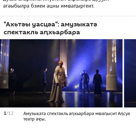
агәыбылра бзиеи ацны имҩаԥыргеит.
"Ахьтәы уасцәа": амузыкатә
спектакль аԥхьарбара
1
/12
Амузыкатә спектакль аԥхьарбара мҩаԥысит Аԥсуа
театр аҿы.