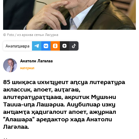
© Foto / из архива семьи Ласуриа
Анапаҵаҩра
Анатоли Лагәлаа
материал
85 шықәса ихыҵуеит аԥсуа литература
аклассик, апоет, аиҭагаҩ,
алитератураҭҵааҩ, акритик Мушьни
Таииа-иԥа Лашәриа. Аиубилиар изку
анҵамҭа ҳадигалоит апоет, ажурнал
"Алашара" аредактор хада Анатоли
Лагәлаа.