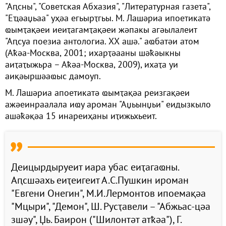
"Аԥсны", "Советская Абхазия", "Литературная газета",
"Еҵәаџьаа" уҳәа егьырҭгьы. М. Лашәриа ипоетикатә
ҩымҭақәеи иеиҭагамҭақәеи жәпакы агәылалеит
"Аԥсуа поезиа антологиа. ХХ ашә." аҩбатәи атом
(Аҟәа-Москва, 2001; ихарҭәааны шәҟәыкны
аиҭаҭыжьра – Аҟәа-Москва, 2009), ихаҭа уи
аиқәыршәаҩыс дамоуп.
М. Лашәриа апоетикатә ҩымҭақәа реизгақәеи
ажәеинраалала иҩу ароман "Аџьынџьи" еидызкыло
ашәҟәқәа 15 инареиҳаны иҭижьхьеит.
Деицырдыруеит иара убас еиҭагаҩны.
Аԥсшәахь еиҭеигеит А.С.Пушкин ироман
"Евгени Онегин", М.И.Лермонтов ипоемақәа
"Мцыри", "Демон", Ш. Русҭавели – "Абжьас-цәа
зшәу", Џь. Баирон ("Шилонтәт атҟәа"), Г.