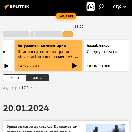
АԤС
Аҧсны
15:00
Актуальный комментарий
Ажәабжьқәа
акие
Штамп в паспорте на границе
Ихадоу атемақәа
Абхазии: Погрануправление СГБ
разъяснило правила для
14:53
18:06
7 мин
10 мин
туристов
Иацы
Иахьа
ақ. Гагра
101.3
20.01.2024
Урыстәылатәи архәҭақәа Купиансктәи
ахырхарҭаҿы ажәыларақәа жәаба