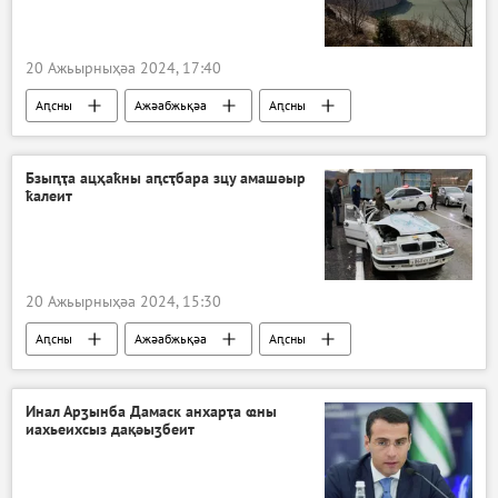
20 Ажьырныҳәа 2024, 17:40
Аԥсны
Ажәабжьқәа
Аԥсны
Бзыԥҭа ацҳаҟны аԥсҭбара зцу амашәыр
ҟалеит
20 Ажьырныҳәа 2024, 15:30
Аԥсны
Ажәабжьқәа
Аԥсны
Инал Арӡынба Дамаск анхарҭа ҩны
иахьеихсыз дақәыӡбеит