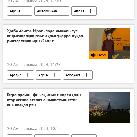
20 Ажьырныҳәа 2024, 12:30
Аԥсны
Ажәабжьқәа
Аԥсны
Шьамтәыла
Ҳагба Ааигәа Мрагылара имҩаԥысуа
аидысларақәа рзы: аҳәынҭқарра дуқәа
ринтересқәа ирыхҟьоит
14:51
20 Ажьырныҳәа 2024, 11:25
Арадио
Аԥсны
Аподкаст
Гагра араион фнызқьҩык инареиҳаны
атуристцәа аҭааит ашықәсҿыцызтәи
аныҳәақәа рзы
20 Ажьырныҳәа 2024, 10:15