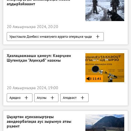
аԥдырҟәҟәааит
20 Ажьырныҳәа 2024, 20:20
Урыстәыла Донбасс имҩаԥнаго арратә операциа ҷыда
Ажәабжьқәа
Украина
Ҳазлацәажәаша ҳамоуп: Кәарҷиеи
Шугенԥҳаи "Аԥеиҳаб" иазкны
11:41
20 Ажьырныҳәа 2024, 19:00
Арадио
Аԥсны
Аподкаст
Ҳазлацәажәаша ҳамоуп
Џьуартәи аӡеизакырҭаҿы
авидеорбагақәа аус зырымуо атәы
рҳәеит