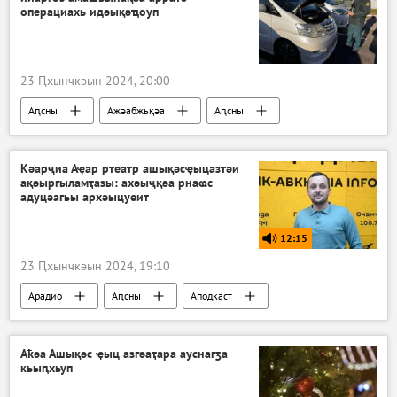
операциахь идәықәҵоуп
23 Ԥхынҷкәын 2024, 20:00
Аԥсны
Ажәабжьқәа
Аԥсны
Кәарҷиа Аҿар ртеатр ашықәсҿыцазтәи
ақәыргыламҭазы: ахәыҷқәа рнаҩс
адуцәагьы архәыцуеит
12:15
23 Ԥхынҷкәын 2024, 19:10
Арадио
Аԥсны
Аподкаст
Аҟәа Ашықәс ҿыц азгәаҭара ауснагӡа
кьыԥхьуп