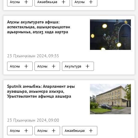
Аԥсны
Ажәабжьқәа
Аԥсны
Аԥсшьара
Аԥсны акультуратә афиша:
аспектакльқәа, ашықәсҿыцазтәи
аџьармыкьа, аԥсаӡ хада аартра
23 Ԥхынҷкәын 2024, 09:35
Аԥсны
Аԥсны
Акультура
Sputnik амчыбжь: Апарламент аҿы
ауаҩшьра, акьымсра ахыхра,
Урыстәылантәи афымца аашьҭра
23 Ԥхынҷкәын 2024, 09:00
Аԥсны
Аԥсны
Ажәабжьқәа