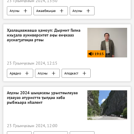
23 Ԥхынҷкәын 2024, 13:50
Аԥсны
Ажәабжьқәа
Аԥсны
Ҳазлацәажәаша ҳамоуп: Дырмит Гәлиа
ихьӡала ауниверситет аҿы еиҿкааз
ауснагӡатәқәа ртәы
19:15
23 Ԥхынҷкәын 2024, 12:15
Арадио
Аԥсны
Аподкаст
Ҳазлацәажәаша ҳамоуп
Аԥсны 2024 шықәсазы урыстәылауаа
зҭаауаз атуристтә ҭыԥқәа хәба
рыбжьара иҟалеит
23 Ԥхынҷкәын 2024, 12:00