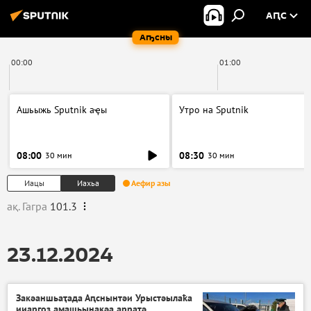
АԤС
Аҧсны
00:00
01:00
Ашьыжь Sputnik аҿы
Утро на Sputnik
08:00
08:30
30 мин
30 мин
Иацы
Иахьа
Аефир азы
ақ. Гагра
101.3
23.12.2024
Закәаншьаҭада Аԥснынтәи Урыстәылаҟа
ииаргоз амашьынақәа арратә