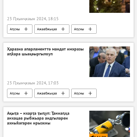
23 Ԥхынҷкәын 2024, 18:15
Аԥсны
Ажәабжьқәа
Аԥсны
Аҟәа
Ҳаразиа апарламенттә мандат имхразы
аԥҟара шьақәыргылоуп
23 Ԥхынҷкәын 2024, 17:03
Аԥсны
Ажәабжьқәа
Аԥсны
Ақыҭа – нхарҭа ҭыԥуп: Ҭаниаԥҳа
анхацәа рыбжьара аидгылареи
ахныҟәгареи ирызкны