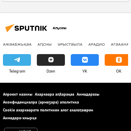
Ауаажәларра
Аԥсны аенергетика апроблемақәа
Ахҭысқәа
Аҧсны
АЖӘАБЖЬҚӘА
АԤСНЫ
УРЫСТӘЫЛА
АРАДИО
АГӘААНАГ
Telegram
Dzen
VK
OK
Апроект иазкны
Ахархәара аԥҟарақәа
Аимадаразы
Аконфиденциалра (армаӡара) аполитика
Cookie ахархәаратә политикеи алог ахалаҭаҩреи
Аимадара-хнырҳә