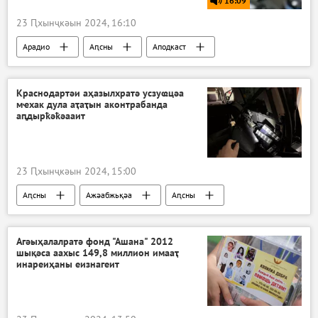
16:09
23 Ԥхынҷкәын 2024, 16:10
Арадио
Аԥсны
Аподкаст
Краснодартәи аҳазылхратә усзуҩцәа
мҽхак дула аҭаҭын аконтрабанда
аԥдырҟәҟәааит
23 Ԥхынҷкәын 2024, 15:00
Аԥсны
Ажәабжьқәа
Аԥсны
Агәыҳалалратә фонд "Ашана" 2012
шықәса аахыс 149,8 миллион имааҭ
инареиҳаны еизнагеит