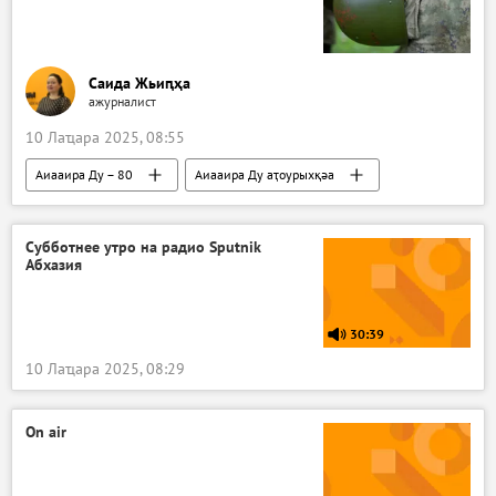
Саида Жьиԥҳа
ажурналист
10 Лаҵара 2025, 08:55
Аиааира Ду – 80
Аиааира Ду аҭоурыхқәа
Аиааира ду ҳзаазгаз
Аналитикеи аиҿцәажәарақәеи
Аԥсны
Субботнее утро на радио Sputnik
Абхазия
30:39
10 Лаҵара 2025, 08:29
On air