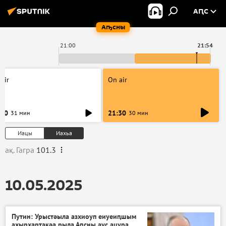
АԤС
Аҧсны
21:00
21:54
air
On air
:00
21:30
31 мин
30 мин
Иацы
Иахьа
ақ. Гагра
101.3
10.05.2025
Путин: Урыстәыла азхиоуп еиуеиԥшым
ахырхарҭақәа рыла Аԥсны аус ацура