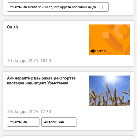
Урыстәыла Донбасс имҩаԥнаго арратә операциа ҷыда
Ажәабжьқәа
On air
30:15
10 Лаҵара 2025, 18:00
Аминералтә рҵәырақәа рекспорттә
квотақәа иацнаҵеит Урыстәыла
10 Лаҵара 2025, 17:30
Урыстәыла
Ажәабжьқәа