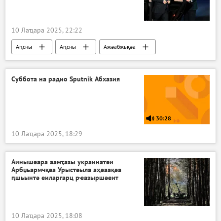
10 Лаҵара 2025, 22:22
Аԥсны
Аԥсны
Ажәабжьқәа
Суббота на радио Sputnik Абхазия
30:28
10 Лаҵара 2025, 18:29
Аинышәара аамҭазы украинатәи
Арбџьармчқәа Урыстәыла аҳәаақәа
ԥшьынтә еиларгарц рҽазыршәеит
10 Лаҵара 2025, 18:08