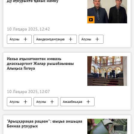
Ду аҭоурыхтә ҵакыс иамоу
10 Лаҵара 2025, 12:42
Аԥсны
Авидеонҵамҭақәа
Аԥсны
Иахьа аҵыхәтәантәи имҩахь
днаскьаргоит Жәлар рышәҟәыҩҩы
Алықьса Гогәуа
10 Лаҵара 2025, 12:07
Аԥсны
Аԥсны
Ажәабжьқәа
"Арыцҳарақәа рацәан": ҩыџьа аишьцәа
Бениаа рҭоурых