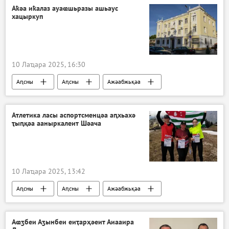
Аҟәа иҟалаз ауаҩшьразы ашьаус
хацыркуп
10 Лаҵара 2025, 16:30
Аԥсны
Аԥсны
Ажәабжьқәа
Атлетика ласы аспортсменцәа аԥхьахә
ҭыԥқәа ааныркалеит Шәача
10 Лаҵара 2025, 13:42
Аԥсны
Аԥсны
Ажәабжьқәа
Аспорт
Аҩӡбеи Аӡынбеи еиҭарҳәеит Аиааира