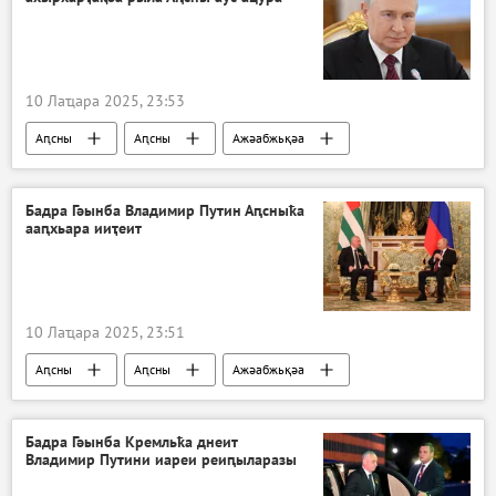
10 Лаҵара 2025, 23:53
Аԥсны
Аԥсны
Ажәабжьқәа
Бадра Гәынба Владимир Путин Аԥсныҟа
ааԥхьара ииҭеит
10 Лаҵара 2025, 23:51
Аԥсны
Аԥсны
Ажәабжьқәа
Бадра Гәынба Кремльҟа днеит
Владимир Путини иареи реиԥыларазы