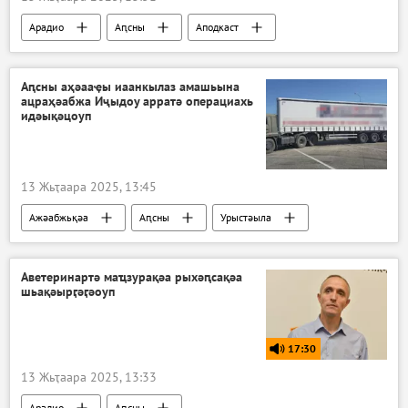
Арадио
Аԥсны
Аподкаст
Аԥсны аҳәааҿы иаанкылаз амашьына
ацраҳәабжа Иҷыдоу арратә операциахь
идәықәцоуп
13 Жьҭаара 2025, 13:45
Ажәабжьқәа
Аԥсны
Урыстәыла
Аветеринартә маҵзурақәа рыхәԥсақәа
шьақәырӷәӷәоуп
17:30
13 Жьҭаара 2025, 13:33
Арадио
Аԥсны