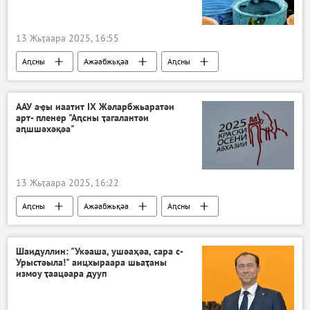
13 Жьҭаара 2025, 16:55
Аԥсны
Ажәабжьқәа
Аԥсны
ААУ аҿы иаатит IX Жәларбжьаратәи
арт- пленер "Аԥсны ҭагалантәи
аԥшшәхәқәа"
13 Жьҭаара 2025, 16:22
Аԥсны
Ажәабжьқәа
Аԥсны
Акультура
Шаидуллин: "Укәаша, ушәаҳәа, сара с-
Урыстәыла!" аицхыраара шьаҭаны
измоу ҭаацәара дууп