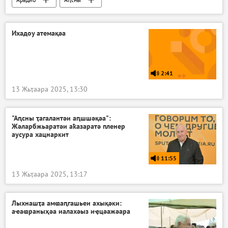
Атәылауаҩи аиҳабыреи
Аподкаст
Ихадоу атемақәа
2:41
13 Жьҭаара 2025, 13:30
"Аԥсны ҭагалантәи аԥшшәқәа":
Жәларбжьаратәи аҟазаратә пленер
аусура хацнаркит
11:55
13 Жьҭаара 2025, 13:17
Лыхнашҭа амҩаԥгашьеи ахықәки:
аҽаҩраныҳәа иалахәыз иҿцәажәара