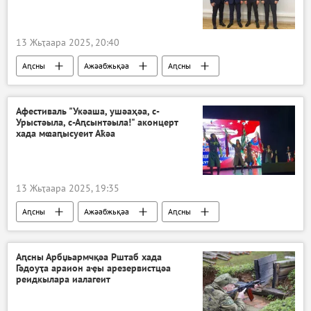
13 Жьҭаара 2025, 20:40
Аԥсны
Ажәабжьқәа
Аԥсны
Афестиваль "Укәаша, ушәаҳәа, с-
Урыстәыла, с-Аԥсынтәыла!" аконцерт
хада мҩаԥысуеит Аҟәа
13 Жьҭаара 2025, 19:35
Аԥсны
Ажәабжьқәа
Аԥсны
Акультура
Аԥсны Арбџьармчқәа Рштаб хада
Гәдоуҭа араион аҿы арезервистцәа
реидкылара иалагеит