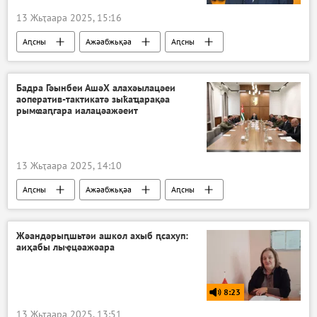
13 Жьҭаара 2025, 15:16
Аԥсны
Ажәабжьқәа
Аԥсны
Акультура
Бадра Гәынбеи АшәХ алахәылацәеи
аоператив-тактикатә зыҟаҵарақәа
рымҩаԥгара иалацәажәеит
13 Жьҭаара 2025, 14:10
Аԥсны
Ажәабжьқәа
Аԥсны
Жәандәрыԥшьтәи ашкол ахыб ԥсахуп:
аиҳабы лыҿцәажәара
8:23
13 Жьҭаара 2025, 13:51