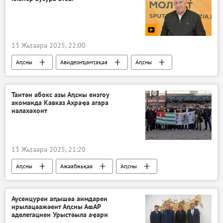
13 Жьҭаара 2025, 22:00
Аԥсны
Авидеонҵамҭақәа
Аԥсны
Акультура
Таитәи абокс азы Аԥсны еизгоу
акоманда Кавказ Ахраҿа агара
иалахәхоит
13 Жьҭаара 2025, 21:20
Аԥсны
Ажәабжьқәа
Аԥсны
Аспорт
Аусеицуреи аԥышәа аимдареи
ирылацәажәеит Аԥсны АҩАР
аделегациеи Урыстәыла аҿари