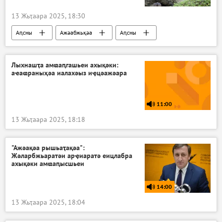
13 Жьҭаара 2025, 18:30
Аԥсны
Ажәабжьқәа
Аԥсны
Гәдоуҭа араион
Лыхнашҭа амҩаԥгашьеи ахықәки:
аҽаҩраныҳәа иалахәыз иҿцәажәара
11:00
13 Жьҭаара 2025, 18:18
"Ажәақәа рышьаҭақәа":
Жәларбжьаратәи арҿиаратә еицлабра
ахықәки амҩаԥысшьеи
14:00
13 Жьҭаара 2025, 18:04