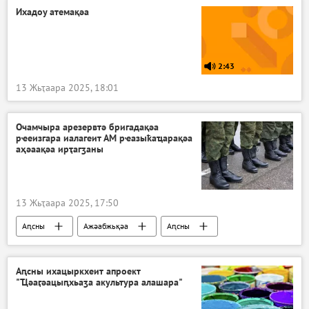
Ихадоу атемақәа
2:43
13 Жьҭаара 2025, 18:01
Очамчыра арезервтә бригадақәа
рҽеизгара иалагеит АМ рҽазыҟаҵарақәа
аҳәаақәа ирҭагӡаны
13 Жьҭаара 2025, 17:50
Аԥсны
Ажәабжьқәа
Аԥсны
Очамчыра араион
Аԥсны ихацыркхеит апроект
"Ҵәаӷәацыԥхьаӡа акультура алашара"