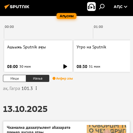
АԤС
Аҧсны
00:00
01:00
Ашьыжь Sputnik аҿы
Утро на Sputnik
08:00
08:30
30 мин
31 мин
Иацы
Иахьа
Аефир азы
ақ. Гагра
101.3
13.10.2025
Чхамалиа дазааҭгылеит аҟазаратә
пленер аусура атәы