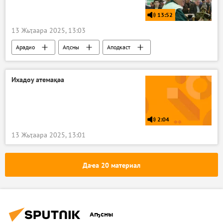
13:52
13 Жьҭаара 2025, 13:03
Арадио
Аԥсны
Аподкаст
Ихадоу атемақәа
2:04
13 Жьҭаара 2025, 13:01
Даҽа 20 материал
Аҧсны