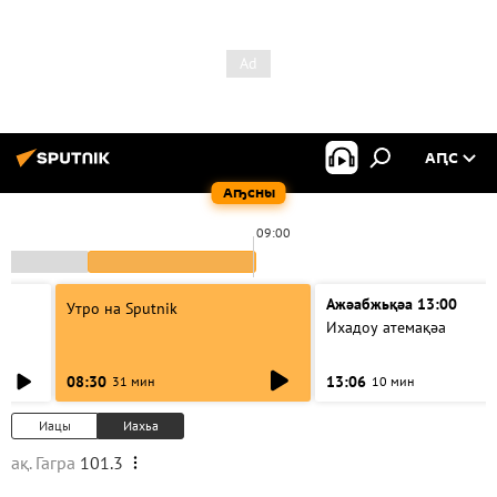
АԤС
Аҧсны
09:00
Ажәабжьқәа 13:00
Утро на Sputnik
Ихадоу атемақәа
08:30
13:06
31 мин
10 мин
Иацы
Иахьа
ақ. Гагра
101.3