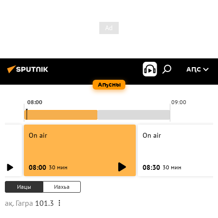
АԤС
Аҧсны
08:00
09:00
On air
On air
08:00
08:30
30 мин
30 мин
Иацы
Иахьа
ақ. Гагра
101.3