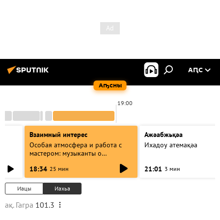
АԤС
Аҧсны
19:00
Взаимный интерес
Ажәабжьқәа
Особая атмосфера и работа с
Ихадоу атемақәа
мастером: музыканты о
фестивале Хиблы Герзмава
18:34
21:01
25 мин
3 мин
Иацы
Иахьа
ақ. Гагра
101.3