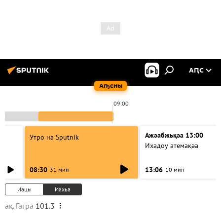
АԤС
Аҧсны
09:00
Ажәабжьқәа 13:00
Утро на Sputnik
Ихадоу атемақәа
08:30
13:06
31 мин
10 мин
Иацы
Иахьа
ақ. Гагра
101.3