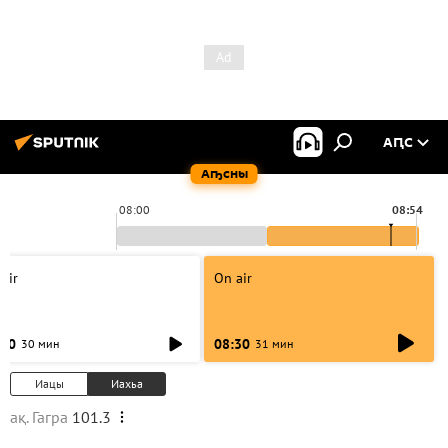
АԤС
Аҧсны
08:00
08:54
air
On air
:00
08:30
30 мин
31 мин
Иацы
Иахьа
ақ. Гагра
101.3