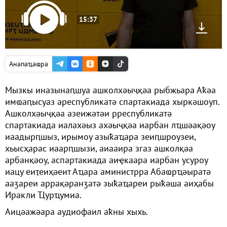
15:37
Анапаҵаҩра
Мызкы иназынаԥшуа ашколхәыҷқәа рыбжьара Аҟәа
имҩаԥысуаз ареспубликатә спартакиада хыркәшоуп.
Ашколхәыҷқәа азеижәтәи рреспубликатә
спартакиада иалахәыз ахәыҷқәа иарбан лҵшәақәоу
иаадырԥшыз, ирымоу азыҟаҵара зеиԥшроузеи,
хьысҳарас иаарԥшызи, аиааира згаз ашколқәа
арбанқәоу, аспартакиада аиҿкаара иарбан усуроу
иацу еиҭеиҳәеит Аҵара аминистрра Абаҩрҵәыратә
ааӡареи аррақәранӡатә зыҟаҵареи рыҟәша аиҳабы
Иракли Ҵурҵумиа.
Аицәажәара аудиофаил аҟны хыхь.