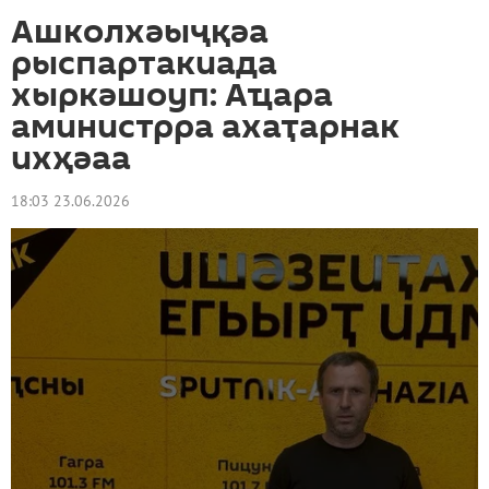
Ашколхәыҷқәа
рыспартакиада
хыркәшоуп: Аҵара
аминистрра ахаҭарнак
ихҳәаа
18:03 23.06.2026