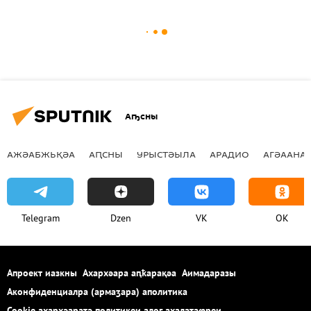
Аҧсны
АЖӘАБЖЬҚӘА
АԤСНЫ
УРЫСТӘЫЛА
АРАДИО
АГӘААНАГ
Telegram
Dzen
VK
OK
Апроект иазкны
Ахархәара аԥҟарақәа
Аимадаразы
Аконфиденциалра (армаӡара) аполитика
Cookie ахархәаратә политикеи алог ахалаҭаҩреи