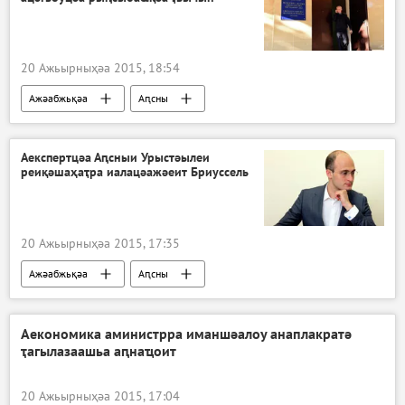
20 Ажьырныҳәа 2015, 18:54
Ажәабжьқәа
Аԥсны
Аекспертцәа Аԥсныи Урыстәылеи
реиқәшаҳаҭра иалацәажәеит Бриуссель
20 Ажьырныҳәа 2015, 17:35
Ажәабжьқәа
Аԥсны
Аԥсны Аҳәынҭқарреи Урыстәылатәи Афедерациеи рыбжьара Аиқәшаҳаҭра
Аекономика аминистрра иманшәалоу анаплакратә
ҭагылазаашьа аԥнаҵоит
20 Ажьырныҳәа 2015, 17:04