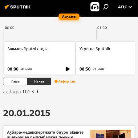
АԤС
Аҧсны
00:00
01:00
Ашьыжь Sputnik аҿы
Утро на Sputnik
08:00
08:30
30 мин
31 мин
Иацы
Иахьа
Аефир азы
ақ. Гагра
101.3
20.01.2015
Аӡбара-медекспертизатә биуро аҟынтә
ацәгьоуцәа рыԥсыбаҩқәа ӷьычын