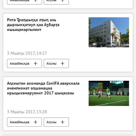
Рита Ҭраԥшьԥҳа лҭыԥ ахь
дырхынҳәтәуп ҳәа Аӡбарҭа
ишьақәнаргылеит
3 Мшаԥы 2017, 14:27
Ажәабжьқәа
Аԥсны
Аԥснытәи акоманда ConIFA аверсиала
ачемпионат аԥшәмацәа
ирыцыхәмаруеиит 2017 шықәсазы
3 Мшаԥы 2017, 13:28
Ажәабжьқәа
Аԥсны
Ашьапылампыл азы ConIFA 2017 Европа ачемпионат