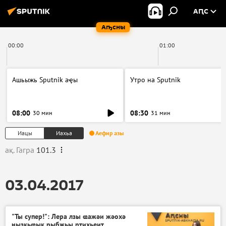
АԤС
Аҧсны
00:00
01:00
Ашьыжь Sputnik аҿы
Утро на Sputnik
08:00
08:30
30 мин
31 мин
Иацы
Иахьа
Аефир азы
ақ. Гагра
101.3
03.04.2017
"Ты супер!": Лера лзы ҩажәи жәохә
нызқьҩык рыбжьы рҭихьеит