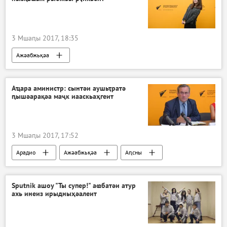
3 Мшаԥы 2017, 18:35
Ажәабжьқәа
Ахәыҷтәы вокалтә конкурс "Ты супер"
Аҵара аминистр: сынтәи аушьҭратә
ԥышәарақәа маҷк иааскьаҳгеит
3 Мшаԥы 2017, 17:52
Арадио
Ажәабжьқәа
Аԥсны
Sputnik ашоу "Ты супер!" аҩбатәи атур
ахь инеиз ирыдныҳәалеит