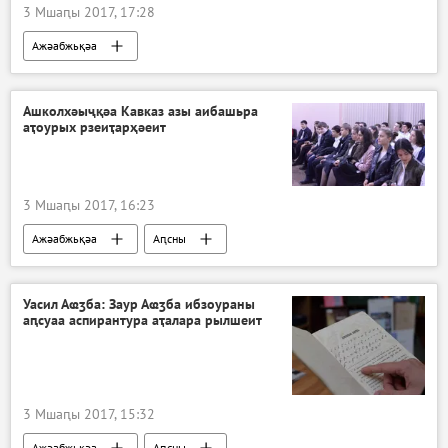
3 Мшаԥы 2017, 17:28
Ажәабжьқәа
Ахәыҷтәы вокалтә конкурс "Ты супер"
Ашколхәыҷқәа Кавказ азы аибашьра
аҭоурых рзеиҭарҳәеит
3 Мшаԥы 2017, 16:23
Ажәабжьқәа
Аԥсны
Уасил Аҩӡба: Заур Аҩӡба ибзоураны
аԥсуаа аспирантура аҭалара рылшеит
3 Мшаԥы 2017, 15:32
Ажәабжьқәа
Аԥсны