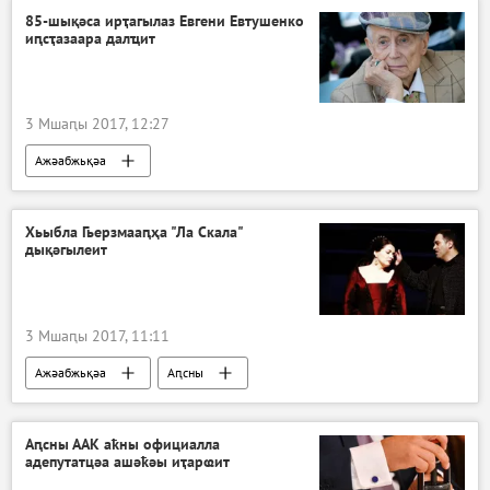
85-шықәса ирҭагылаз Евгени Евтушенко
иԥсҭазаара далҵит
3 Мшаԥы 2017, 12:27
Ажәабжьқәа
Хьыбла Гьерзмааԥҳа "Ла Скала"
дықәгылеит
3 Мшаԥы 2017, 11:11
Ажәабжьқәа
Аԥсны
Аԥсны ААК аҟны официалла
адепутатцәа ашәҟәы иҭарҩит