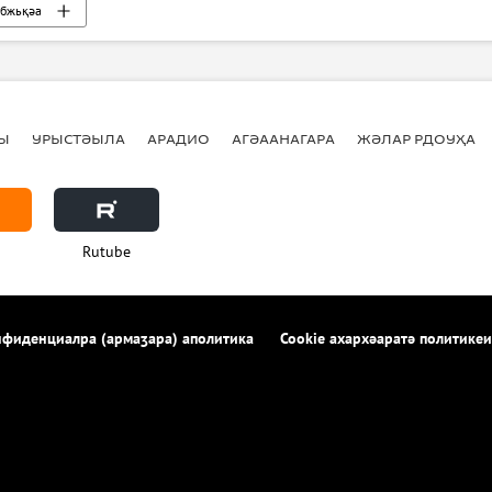
бжьқәа
Ы
УРЫСТӘЫЛА
АРАДИО
АГӘААНАГАРА
ЖӘЛАР РДОУҲА
Rutube
фиденциалра (армаӡара) аполитика
Cookie ахархәаратә политикеи