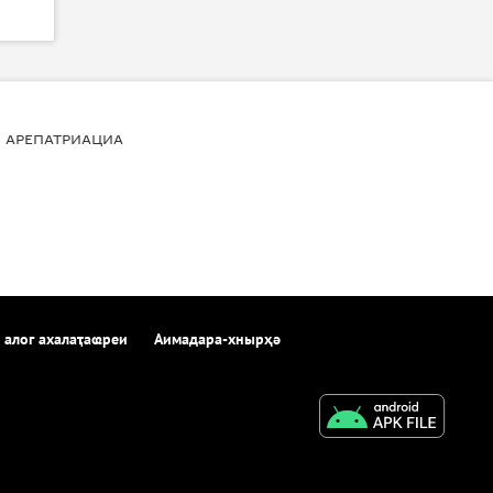
АРЕПАТРИАЦИА
 алог ахалаҭаҩреи
Аимадара-хнырҳә