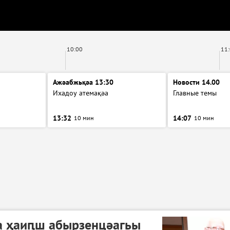
10:00
11
Ажәабжьқәа 13:30
Новости 14.00
Ихадоу атемақәа
Главные темы
13:32
14:07
10 мин
10 мин
аа ҳаиԥш абырзенцәагьы