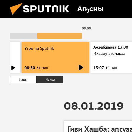
Аҧсны
00
09:00
Ажәабжьқәа 13:00
Утро на Sputnik
Ихадоу атемақәа
08:30
13:07
31 мин
10 мин
Иацы
Иахьа
08.01.2019
Гиви Ҳашба: аԥсу