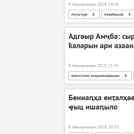
8 Ажьырныҳәа 2019, 14:18
Акультура
Ажәабжьқәа
Адгәыр Амҷба: сы
ҟаларын ари азаан
8 Ажьырныҳәа 2019, 11:33
Аналитикеи аиҿцәажәарақәеи
Бениаԥҳа еиҭалҳә
ҿыц ишаԥыло
8 Ажьырныҳәа 2019, 10:33