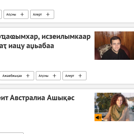
Аԥсны
Aлерт
рҵаҩымхар, исзеилымкаар
аҭ иацу аџьабаа
Ажәабжьқәа
Аԥсны
Aлерт
еит Австралиа Ашықәс