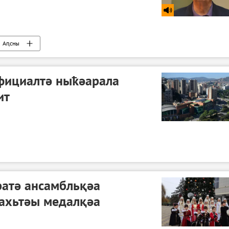
Аԥсны
фициалтә ныҟәарала
ит
атә ансамбльқәа
 ахьтәы медалқәа