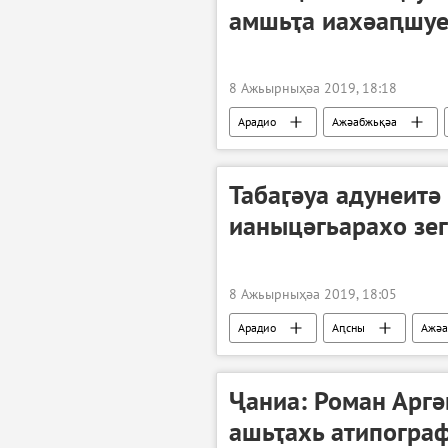
амшьҭа иахәаԥшуе
8 Ажьырныҳәа 2019, 18:18
Арадио
Ажәабжьқәа
Табаӷәуа адунеитә
ианыцәгьарахо зег
8 Ажьырныҳәа 2019, 18:05
Арадио
Аԥсны
Ажәа
Ҷаниа: Роман Арг
ашьҭахь атипогра