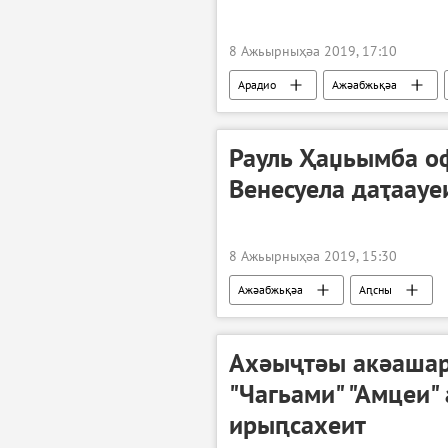
8 Ажьырныҳәа 2019, 17:10
Арадио
Ажәабжьқәа
Рауль Ҳаџьымба о
Венесуела даҭаауе
8 Ажьырныҳәа 2019, 15:30
Ажәабжьқәа
Аԥсны
Ахәыҷтәы акәашар
"Чагьами" "Амцеи"
ирыԥсахеит