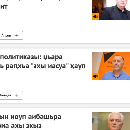
ит
Аԥсны
 политиказы: џьара
ь раԥхьа "зхы иасуа" ҳауп
бжьқәа
әын иоуп аибашьра
фиа ахы зкыз