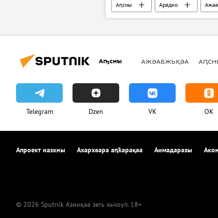
Аԥсны
Арадио
Ажәа
Аҧсны
АЖӘАБЖЬҚӘА
АԤСН
Telegram
Dzen
VK
OK
Апроект иазкны
Ахархәара аԥҟарақәа
Аимадаразы
Акон
© 2026 Sputnik Азинқәа зегь хьчоуп. 18+