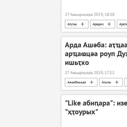
27 Ажьырныҳәа 2019, 18:28
Аԥсны
Арадио
Ареп
Арда Ашәба: аҭҵа
арҵаҩцәа роуп Дуз
ишьҭхо
27 Ажьырныҳәа 2019, 17:12
Ажәабжьқәа
Аԥсны
"Like абиԥара": и
"ҳҭоурых"