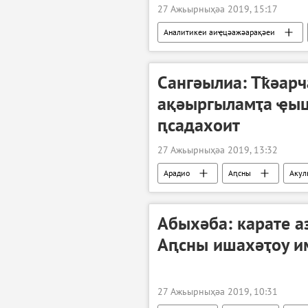
27 Ажьырныҳәа 2019, 15:17
Аналитикеи аиҿцәажәарақәеи
Сангәылиа: Тҟәарч
ақәыргыламҭа ҿыц
ԥсадахоит
27 Ажьырныҳәа 2019, 13:32
Арадио
Аԥсны
Акул
Абыхәба: карате а
Аԥсны ишахәҭоу и
27 Ажьырныҳәа 2019, 10:31