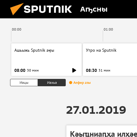
Аҧсны
00:00
01:00
Ашьыжь Sputnik аҿы
Утро на Sputnik
08:00
08:30
30 мин
31 мин
Иацы
Иахьа
Аефир азы
27.01.2019
Кәыҵниаԥҳа илҳәе