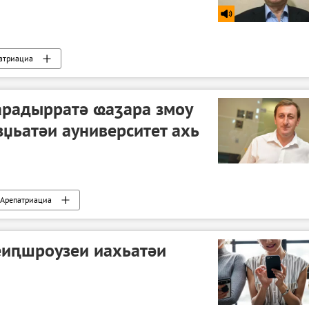
атриациа
арадырратә ҩаӡара змоу
џьатәи ауниверситет ахь
Арепатриациа
зеиԥшроузеи иахьатәи