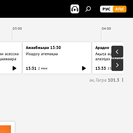
РУС
АԤС
03:00
04:00
Ажәабжьқәа 13:30
Арадио
и асессиа
Ихадоу атемақәа
Ақыҭа ацхрааразы а
цәажәара
алазҵаз Абӷархықә а
ицәажәара
13:31
13:33
2 мин
15 мин
ақ. Гагра
101.3