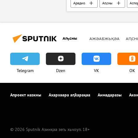
Арадио
Аԥсны
Аспо
Аҧсны
АЖӘАБЖЬҚӘА
АԤСН
Telegram
Dzen
VK
OK
Апроект иазкны
Ахархәара аԥҟарақәа
Аимадаразы
Акон
© 2026 Sputnik Азинқәа зегь хьчоуп. 18+