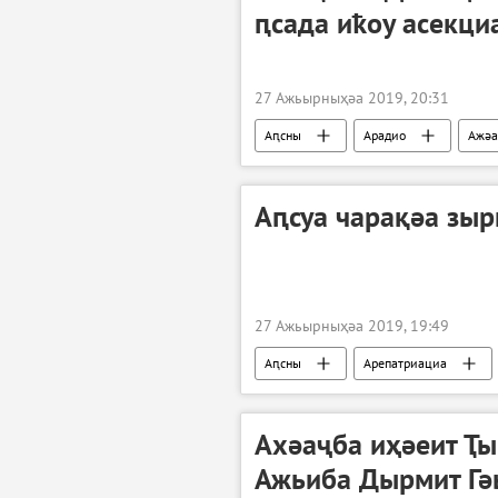
ԥсада иҟоу асекц
27 Ажьырныҳәа 2019, 20:31
Аԥсны
Арадио
Ажәа
Аԥсуа чарақәа зы
27 Ажьырныҳәа 2019, 19:49
Аԥсны
Арепатриациа
Aлерт
Акультура
Ахәаҷба иҳәеит Ҭ
Ажьиба Дырмит Гә