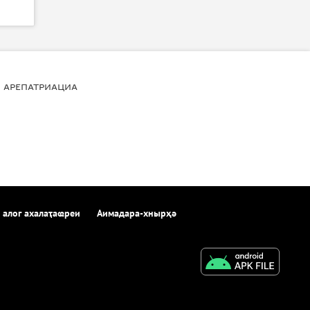
АРЕПАТРИАЦИА
 алог ахалаҭаҩреи
Аимадара-хнырҳә