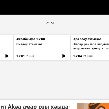
02:00
Ажәабжьқәа 13:00
Хра злоу ахҭысқәа
Ихадоу атемақәа
Жәлар реизара ааԥынтә
алҵшәақәа: адепутат и
13:01
13:04
2 мин
26 мин
ит Аҟәа аҿар рзы хәыда-