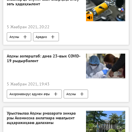
зегь ҳадаҳкылоит
5 Жәабран 2021, 20:22
Аԥсны
Арадио
Акоронавирус адунеи аҿы
Аԥсны аоперштаб: даҽа 23-ҩык COVID-
19 рыдырбалеит
5 Жәабран 2021, 19:43
Акоронавирус адунеи аҿы
Аԥсны
Ажәабжьқәа
Урыстәылаа Аԥсны рмазаратә зинқәа
рзы Акомиссиа аилатәара мҩаԥысит
ацҳаражәҳәаҩ далахәны