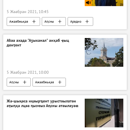
5 Жәабран 2021, 10:45
Ажәабжьқәа
Аԥсны
Арадио
Аҟәа ахада "Аӡыканал" аиҳаб ҿыц
деиҭеит
5 Жәабран 2021, 10:00
Аԥсны
Ажәабжьқәа
Жә-шықәса иқәырҵеит урыстәылатәи
аҭыԥҳа лцәа ԥызҽыз Аԥсны атәылауаҩ