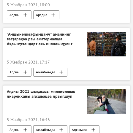
5 Жәабран 2021, 18:00
Аԥсны
Арадио
Акоронавирус адунеи аҿы
"Амшынеиқәафымцамч" амаининг
гәаҭарақәа рзы аматериалқәа
Аҳәынҭстандарт ахь инанашьҭуеит
5 Жәабран 2021, 17:17
Аԥсны
Ажәабжьқәа
Аԥсны амаинингтә фермақәа раҿыхра
Аԥсны 2021 шықәсазы миллионҩык
инареиҳаны аԥсшьацәа ирзыԥшуп
5 Жәабран 2021, 16:46
Аԥсны
Ажәабжьқәа
Аԥсшьара