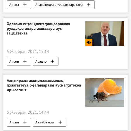
Аԥсны
Аналитикеи аиҿцәажәарақәеи
Ҳаразиа еиҭеиҳәеит ҭаацәарақәак
руадақәа аԥара ахшәаара аус
зацҵатәхаз
5 Жәабран 2021, 15:14
Аԥсны
Арадио
Ааԥынразы ақыҭанхамҩаалыҵ
ԥхазҭазтәуа рҿагыларазы ауснагӡатәқәа
ирылагоит
5 Жәабран 2021, 14:44
Аԥсны
Ажәабжьқәа