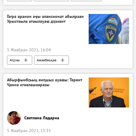
Гагра араион аҿы апансионат абылраан
Урыстәыла атәылауаҩ дҭахеит
5 Жәабран 2021, 16:04
Аԥсны
Ажәабжьқәа
Абырфынбӷьыц еиԥшыз ауаҩы: Терент
Ҷаниа игәалашәаразы
Светлана Ладариа
5 Жәабран 2021, 15:35