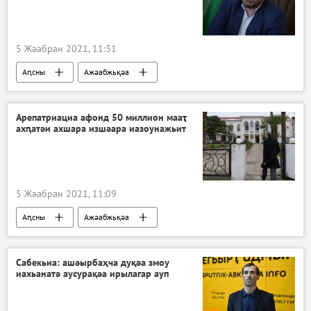
5 Жәабран 2021, 11:31
Аԥсны
Ажәабжьқәа
Арепатриациа афонд 50 миллион мааҭ
ахԥатәи ахшара изшәара иазоунажьит
5 Жәабран 2021, 11:09
Аԥсны
Ажәабжьқәа
Сабекьиа: ашәырбаҳча дуқәа змоу
иахьанатә аусурақәа ирылагар ауп