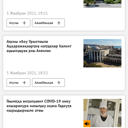
5 Жәабран 2021, 19:21
Аԥсны
Ажәабжьқәа
Аԥсны иҟоу Урыстәыла
Ацҳаражәҳәарҭаҿ иаԥҵахар ҟалоит
аџьынџьуаа рзы Ахеилак
5 Жәабран 2021, 18:32
Аԥсны
Ажәабжьқәа
Гәымԥҳа еиҭалҳәеит COVID-19 змоу
ахшараиура иазыԥшу аҳәса Гәдоуҭа
ишрыдыркыло атәы