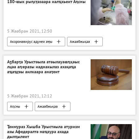
180-ҩык рыԥсҭазаара иалҵхьеит Аԥсны
5 Жәабран 2021, 12:50
Акоронавирус адунеи аҿы
Ажәабжьқәа
Аԥсны
Аӡбарҭа Урыстәыла атәылауаҩԥҳәыс
лцәа аԥҽразы иаднакылаз ахақәҵа
аҵаҵӷәы аилкаара анаҭеит
5 Жәабран 2021, 12:12
Аԥсны
Ажәабжьқәа
Ҭеимураз Хышба Урыстәыла атуризм
азы Афедералтә маҵзура ахада
дылԥылеит