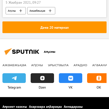
5 Жәабран 2021, 09:27
Аԥсны
Ажәабжьқәа
Даҽа 20 материал
Аҧсны
АЖӘАБЖЬҚӘА
АԤСНЫ
УРЫСТӘЫЛА
АРАДИО
АГӘААНАГ
Telegram
Dzen
VK
OK
Апроект иазкны
Ахархәара аԥҟарақәа
Аимадаразы