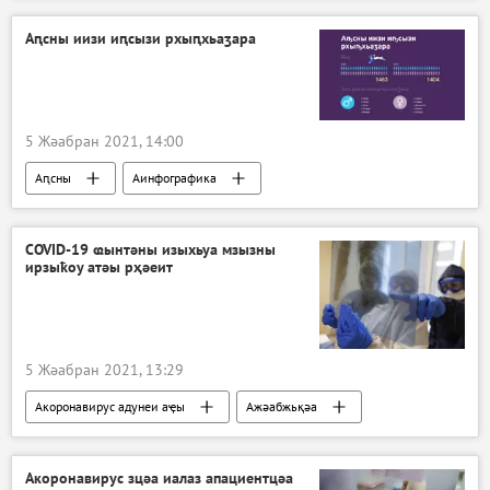
Аԥсны иизи иԥсызи рхыԥхьаӡара
5 Жәабран 2021, 14:00
Аԥсны
Аинфографика
COVID-19 ҩынтәны изыхьуа мзызны
ирзыҟоу атәы рҳәеит
5 Жәабран 2021, 13:29
Акоронавирус адунеи аҿы
Ажәабжьқәа
Акоронавирус зцәа иалаз апациентцәа