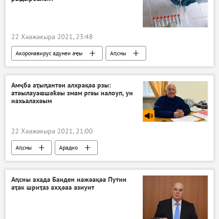
22 Хәажәкыра 2021, 23:48
Акоронавирус адунеи аҿы
Аԥсны
Ажәабжьқәа
Амҷба аҭыԥантәи алхрақәа рзы:
атәылауаҩшәҟәы змам ргәы иалоуп, уи
иахьалахәым
22 Хәажәкыра 2021, 21:00
Аԥсны
Арадио
Аԥсны ахада Баиден иажәақәа Путин
аҭак шриҭаз ахҳәаа азиуит