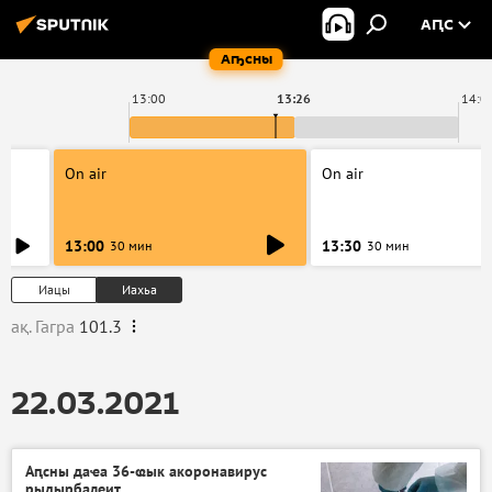
АԤС
Аҧсны
13:00
13:26
14:0
On air
On air
13:00
13:30
30 мин
30 мин
Иацы
Иахьа
ақ. Гагра
101.3
22.03.2021
Аԥсны даҽа 36-ҩык акоронавирус
рыдырбалеит