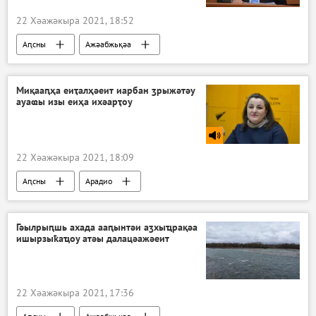
22 Хәажәкыра 2021, 18:52
Аԥсны
Ажәабжьқәа
Миқааԥҳа еиҭалҳәеит иарбан ӡрыжәтәу
ауаҩы изы еиҳа ихәарҭоу
22 Хәажәкыра 2021, 18:09
Аԥсны
Арадио
Гәылрыԥшь ахада ааԥынтәи аӡхыҵрақәа
ишырзыҟаҵоу атәы далацәажәеит
22 Хәажәкыра 2021, 17:36