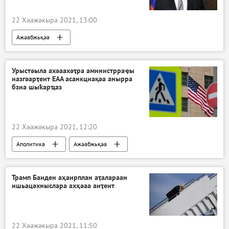
22 Хәажәкыра 2021, 13:00
Ажәабжьқәа
Урыстәыла ахәаахәҭра аминистрраҿы
иазгәарҭеит ЕАА асанкциақәа анырра
бзиа шыҟарҵаз
22 Хәажәкыра 2021, 12:20
Аполитика
Ажәабжьқәа
Трамп Баиден аҳаирплан аҭалараан
ишьацәхныслара ахҳәаа аиҭеит
22 Хәажәкыра 2021, 11:50