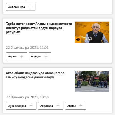
Ажәабжьқәа
Ҭарба еиҭеиҳәеит Аԥсны ақыҭанхамҩатә
институт раԥхьатәи аԥсуа ҵарауаа
рҭоурых
22 Хәажәкыра 2021, 11:01
Аԥсны
Арадио
Аҟәа абанк иақәлаз ҳәа агәаанагара
ззыҟоу аҽаӡәгьы даанкылоуп
22 Хәажәкыра 2021, 10:38
Ауаажәларра
Ахҭысқәа
Аԥсны
Ажәабжьқәа