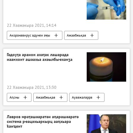
22 Хәажәкыра 2021, 14:14
Акоронавирус адунеи аҿы
Ажәабжьқәа
Ауаажәларра
Гәдоуҭа араион ахәҭак лашарада
иаанхоит ашәахьа ахәылбыҽханӡа
22 Хәажәкыра 2021, 13:30
Аԥсны
Ажәабжьқәа
Ауаажәларра
Аԥсны аенергетика апроблемақәа
Лавров мраҭашәаратәи аԥарашәаратә
система рҽацәхьаркырц ааԥхьара
ҟаиҵеит