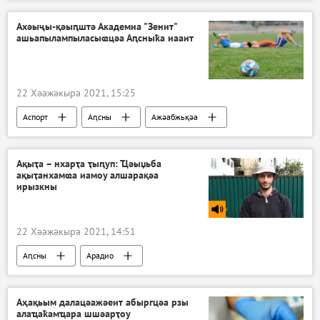
Ахәыҷы-қәыԥштә Академиа "Зенит"
ашьапылампыласыҩцәа Аԥсныҟа иааит
22 Хәажәкыра 2021, 15:25
Аспорт
Аԥсны
Ажәабжьқәа
Ақыҭа – нхарҭа ҭыԥуп: Ҵәыџьба
ақыҭанхамҩа иамоу алшарақәа
ирызкны
22 Хәажәкыра 2021, 14:51
Аԥсны
Арадио
Аҳақьым далацәажәеит абыргцәа рзы
алаҵаҟамҵара шшәарҭоу