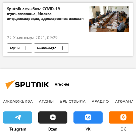
Sputnik амчыбжь: COVID-19
аҭагылазаашьа, Москва
аиҿцәажәарақәа, адекларациаз азакәан
22 Хәажәкыра 2021, 09:29
Аԥсны
Ажәабжьқәа
Аҧсны
АЖӘАБЖЬҚӘА
АԤСНЫ
УРЫСТӘЫЛА
АРАДИО
АГӘААНАГ
Telegram
Dzen
VK
OK