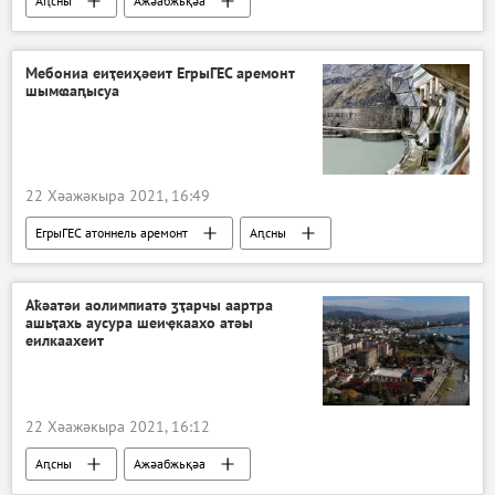
Аԥсны
Ажәабжьқәа
Мебониа еиҭеиҳәеит ЕгрыГЕС аремонт
шымҩаԥысуа
22 Хәажәкыра 2021, 16:49
ЕгрыГЕС атоннель аремонт
Аԥсны
Ажәабжьқәа
Аҟәатәи аолимпиатә ӡҭарчы аартра
ашьҭахь аусура шеиҿкаахо атәы
еилкаахеит
22 Хәажәкыра 2021, 16:12
Аԥсны
Ажәабжьқәа