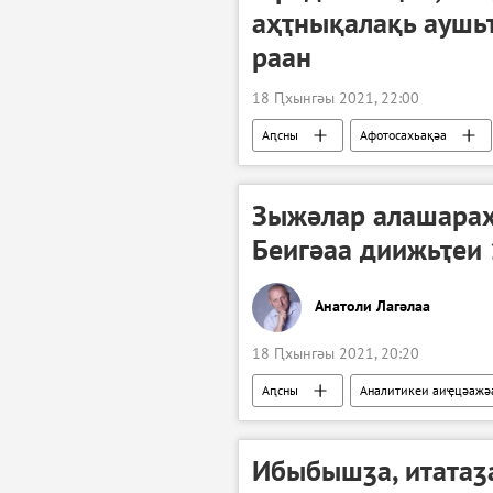
аҳҭнықалақь аушь
раан
18 Ԥхынгәы 2021, 22:00
Аԥсны
Афотосахьақәа
Зыжәлар алашарах
Беигәаа диижьҭеи
Анатоли Лагәлаа
18 Ԥхынгәы 2021, 20:20
Аԥсны
Аналитикеи аиҿцәажә
Ибыбышӡа, итатаӡа