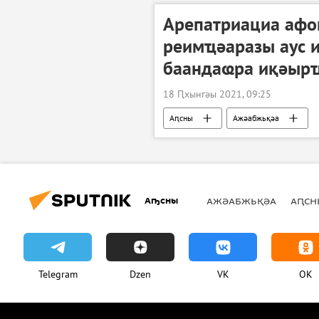
Арепатриациа афо
реимҵәаразы аус 
баандаҩра иқәыр
18 Ԥхынгәы 2021, 09:25
Аԥсны
Ажәабжьқәа
Аҧсны
АЖӘАБЖЬҚӘА
АԤСН
Telegram
Dzen
VK
OK