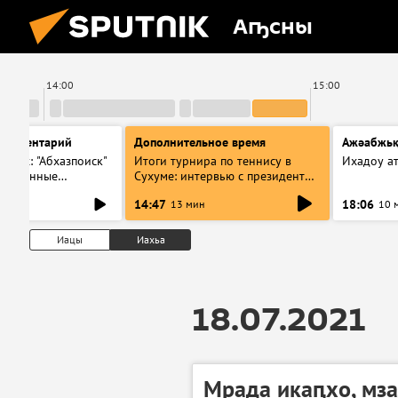
Аҧсны
14:00
15:00
комментарий
Дополнительное время
Ажәабжьқ
горах: "Абхазпоиск"
Итоги турнира по теннису в
Ихадоу а
еучтенные
Сухуме: интервью с президентом
хоронения в Псху
Федерации
14:47
18:06
13 мин
10 
Иацы
Иахьа
18.07.2021
Мрада икаԥхо, мза