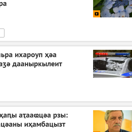
ра
ьра ихароуп ҳәа
 аӡә дааныркылеит
ҳаԥы аҭааҩцәа рзы:
ацәаны иҳамбацызт