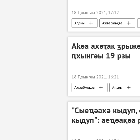
18 Ԥхынгәы 2021, 17:12
Аԥсны
Ажәабжьқәа
Аҟәа ахәҭак ӡрыж
ԥхынгәы 19 рзы
18 Ԥхынгәы 2021, 16:21
Ажәабжьқәа
Аԥсны
"Сыеҵәахә кыдуп, 
кыдуп": аеҵәақәа