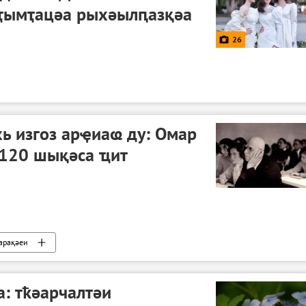
ҭымҭацәа рыхәылԥазқәа
26
ь изгоз арҿиаҩ ду: Омар
 120 шықәса ҵит
арақәеи
: тҟәарчалтәи