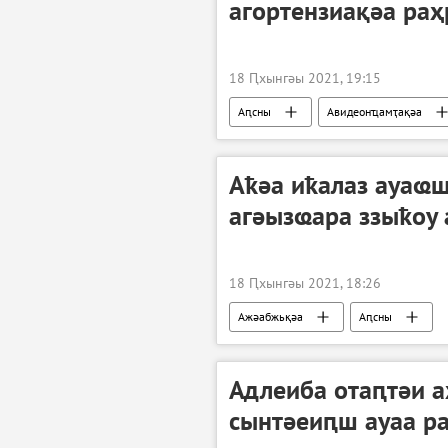
агортензиақәа раҳ
18 Ԥхынгәы 2021, 19:15
Аԥсны
Авидеонҵамҭақәа
Аҟәа иҟалаз ауаҩш
агәызҩара ззыҟоу
18 Ԥхынгәы 2021, 18:26
Ажәабжьқәа
Аԥсны
Адлеиба отаԥтәи а
сынтәеиԥш ауаа р