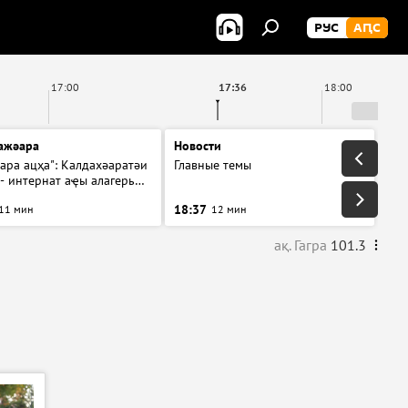
РУС
АԤС
17:00
17:36
18:00
ажәара
Новости
ара ацҳа": Калдахәаратәи
Главные темы
- интернат аҿы алагерь
18:37
11 мин
12 мин
ақ. Гагра
101.3