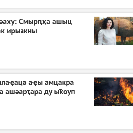
әаху: Смырԥҳа ашыц
ак ирызкны
ылаҿацә аҿы амцакра
әа ашәарҭара ду ыҟоуп