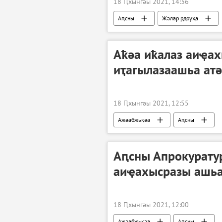
18 Ԥхынгәы 2021, 14:36
Аԥсны
Жәлар рдоуҳа
Аҟәа иҟалаз аиҿах
иҭагылазаашьа ат
18 Ԥхынгәы 2021, 12:55
Ажәабжьқәа
Аԥсны
Аԥсны Апрокуратур
аиҿахысразы ашьа
18 Ԥхынгәы 2021, 12:00
Ажәабжьқәа
Аԥсны