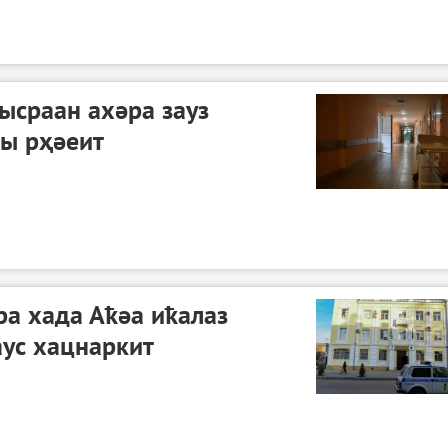
ысраан ахәра зауз
әы рҳәеит
а хада Аҟәа иҟалаз
ус хацнаркит