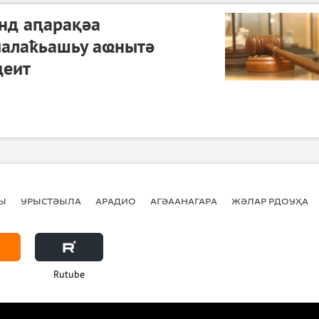
нд аԥарақәа
иалаҟьашьу аҩнытә
ҵеит
Ы
УРЫСТӘЫЛА
АРАДИО
АГӘААНАГАРА
ЖӘЛАР РДОУҲА
Rutube