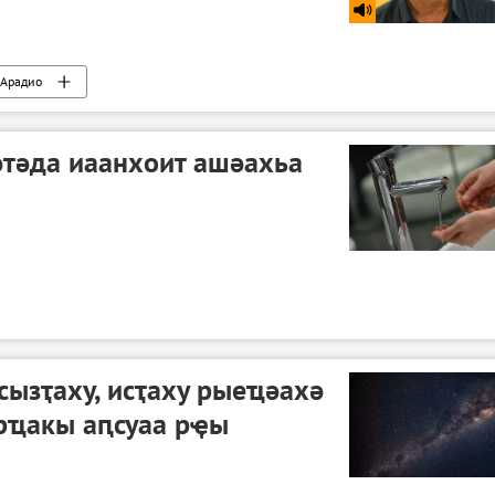
Арадио
әтәда иаанхоит ашәахьа
сызҭаху, исҭаху рыеҵәахә
 рҵакы аԥсуаа рҿы