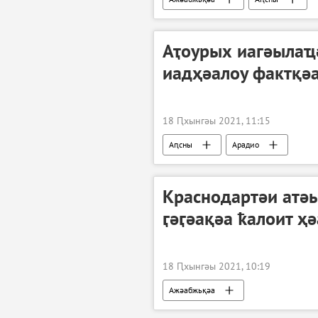
Аҭоурых иагәылаҵ
иадҳәалоу фактқә
18 Ԥхынгәы 2021, 11:15
Аԥсны
Арадио
Краснодартәи атә
ӷәӷәақәа ҟалоит ҳ
18 Ԥхынгәы 2021, 10:19
Ажәабжьқәа