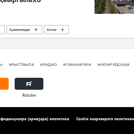
Ауаажәларра
Аԥсны
Ы
УРЫСТӘЫЛА
АРАДИО
АГӘААНАГАРА
ЖӘЛАР РДОУҲА
Rutube
фиденциалра (армаӡара) аполитика
Cookie ахархәаратә политикеи