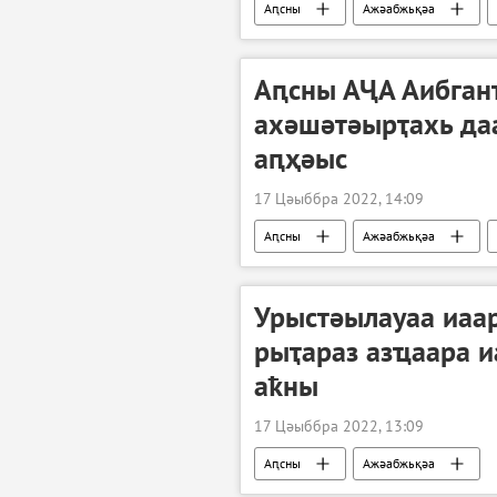
Аԥсны
Ажәабжьқәа
Аԥсны АҶА Аибгант
ахәшәтәырҭахь даа
аԥҳәыс
17 Цәыббра 2022, 14:09
Аԥсны
Ажәабжьқәа
Урыстәылауаа иаа
рыҭараз азҵаара 
аҟны
17 Цәыббра 2022, 13:09
Аԥсны
Ажәабжьқәа