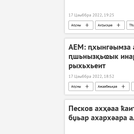
17 Цәыббра 2022, 19:25
Аԥсны
Ахҭысқәа
Тҟ
АЕМ: ԥхынгәымза 
ԥшьнызқьҩык ина
рыхьхьеит
17 Цәыббра 2022, 18:52
Аԥсны
Ажәабжьқәа
Ауаажәларра
Песков ахҳәаа ҟаи
бџьар ахархәара 