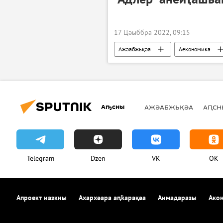
17 Цәыббра 2022, 09:15
Ажәабжьқәа
Аекономика
Аҧсны
АЖӘАБЖЬҚӘА
АԤСН
Telegram
Dzen
VK
OK
Апроект иазкны
Ахархәара аԥҟарақәа
Аимадаразы
Акон