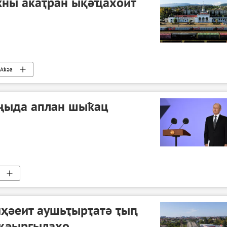
ҟны акаҭран ықәҵахоит
Аҟәа
 ҷыда аплан шыҟац
ҳәеит аушьҭырҭатә ҭыԥ
ақәыргылахо