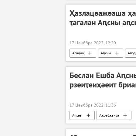
Ҳазлацәажәаша ҳа
ҭагалан Аԥсны аԥ
17 Цәыббра 2022, 12:20
Арадио
Аԥсны
Апод
Беслан Ешба Аԥсн
рзеиҭеиҳәеит бри
17 Цәыббра 2022, 11:36
Аԥсны
Ажәабжьқәа