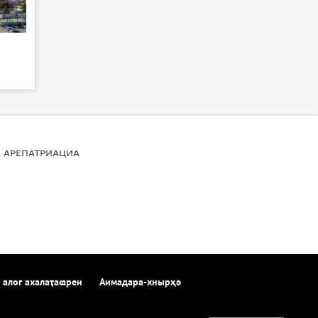
АРЕПАТРИАЦИА
 алог ахалаҭаҩреи
Аимадара-хнырҳә