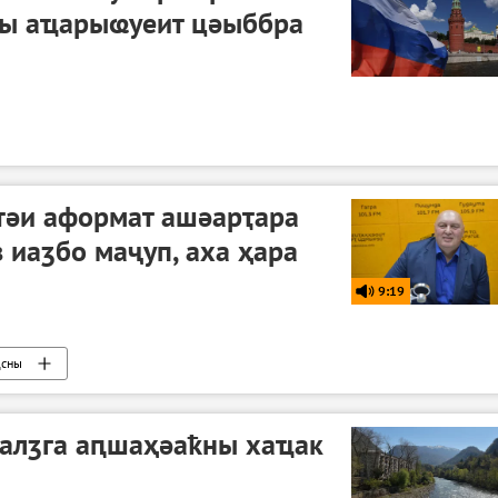
ы аҵарыҩуеит цәыббра
тәи аформат ашәарҭара
иаӡбо маҷуп, аха ҳара
9:19
ԥсны
Аалӡга аԥшаҳәаҟны хаҵак