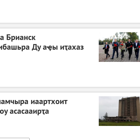
а Брианск
ибашьра Ду аҿы иҭахаз
амчыра иаартхоит
оу асасааирҭа