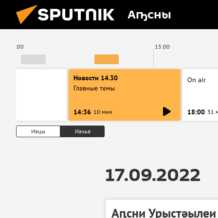
Аҧсны
14:00
15:00
00
Новости 14.30
On air
ы
Главные темы
14:36
18:00
10 мин
31 
Иацы
Иахьа
17.09.2022
Аԥсни Урыстәылеи