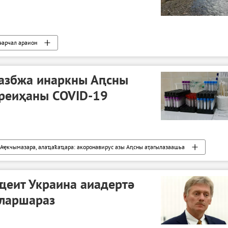
әарчал араион
азбжа инаркны Аԥсны
реиҳаны COVID-19
Аҿкчымазара, алаҵаҟаҵара: акоронавирус азы Аԥсны аҭагылазаашьа
ҵеит Украина аиадертә
аларшараз