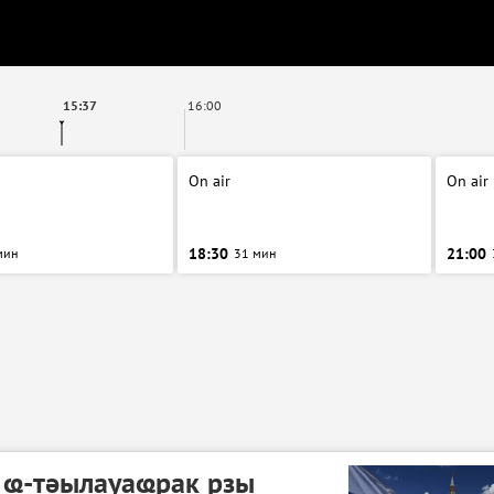
15:37
16:00
On air
On air
18:30
21:00
мин
31 мин
 ҩ-тәылауаҩрак рзы