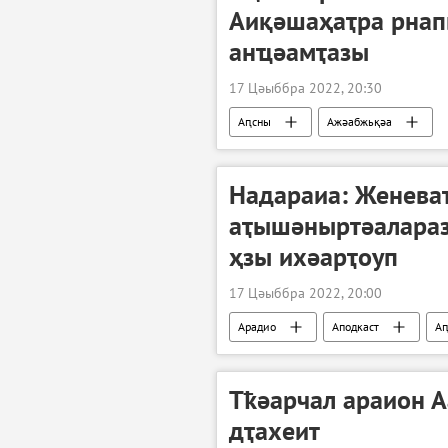
Аиқәшаҳаҭра рнап
анҵәамҭазы
17 Цәыббра 2022, 20:30
Аԥсны
Ажәабжьқәа
Надараиа: Женева
аҭышәныртәалараз 
ҳзы ихәарҭоуп
17 Цәыббра 2022, 20:00
Арадио
Аподкаст
А
Тҟәарчал араион 
дҭахеит