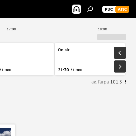
РУС
АԤС
17:00
18:00
On air
21:30
31 мин
31 мин
ақ. Гагра
101.3