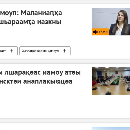
моуп: Маланиаԥҳа
сшьараамҭа иазкны
13:38
каст
Ҳазлацәажәаша ҳамоуп
ы лшарақәас иамоу атәы
ансктәи анаплакыҩцәа