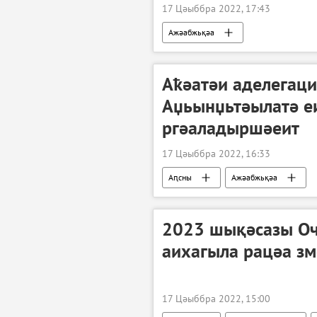
17 Цәыббра 2022, 17:43
Ажәабжьқәа
Аҟәатәи аделегаци
Аџьынџьтәылатә е
ргәаладыршәеит
17 Цәыббра 2022, 16:33
Аԥсны
Ажәабжьқәа
2023 шықәсазы Оч
аихагыла рацәа зм
17 Цәыббра 2022, 15:00