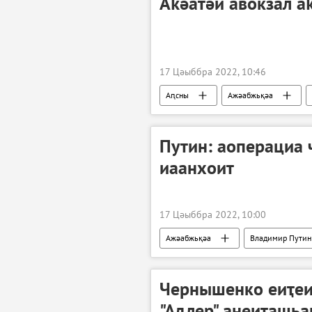
Аҟәатәи авокзал а
17 Цәыббра 2022, 10:46
Аԥсны
Ажәабжьқәа
Путин: аоперациа
иаанхоит
17 Цәыббра 2022, 10:00
Ажәабжьқәа
Владимир Путин
Чернышенко еиҭеи
"Адлер" анеиҭашь