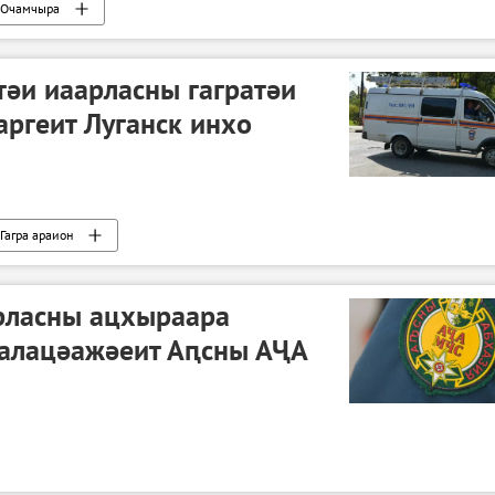
Очамчыра
әи иаарласны гагратәи
ргеит Луганск инхо
Гагра араион
рласны ацхыраара
иалацәажәеит Аԥсны АҶА