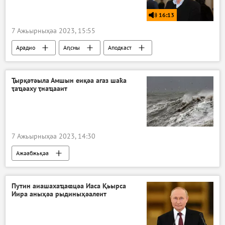
16:13
7 Ажьырныҳәа 2023, 15:55
Арадио
Аԥсны
Аподкаст
Ҭырқәтәыла Амшын еиқәа агаз шаҟа
ҭаҵәаху ҭнаҵааит
7 Ажьырныҳәа 2023, 14:30
Ажәабжьқәа
Путин аиашахаҵаҩцәа Иаса Қьырса
Иира аныҳәа рыдиныҳәалеит