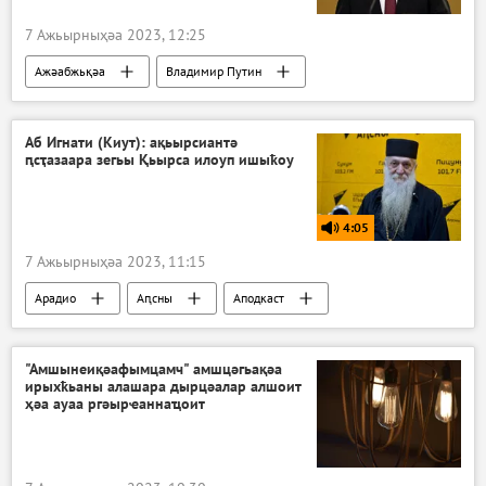
7 Ажьырныҳәа 2023, 12:25
Ажәабжьқәа
Владимир Путин
Аб Игнати (Киут): ақьырсиантә
ԥсҭазаара зегьы Қьырса илоуп ишыҟоу
4:05
7 Ажьырныҳәа 2023, 11:15
Арадио
Аԥсны
Аподкаст
"Амшынеиқәафымцамч" амшцәгьақәа
ирыхҟьаны алашара дырцәалар алшоит
ҳәа ауаа ргәырҽаннаҵоит