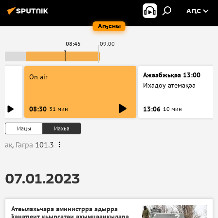
АԤС
Аҧсны
08:45
09:00
Ажәабжьқәа 13:00
On air
Ихадоу атемақәа
08:30
13:06
31 мин
10 мин
Иацы
Иахьа
ақ. Гагра
101.3
07.01.2023
Атәылахьчара аминистрра адырра
ҟанаҵеит қьырсатәи ахымцаанкылара