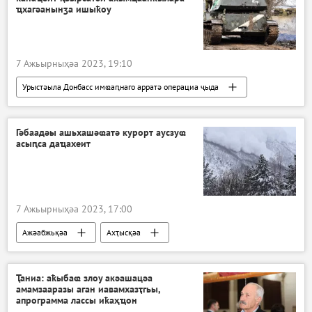
ҵхагәанынӡа ишыҟоу
7 Ажьырныҳәа 2023, 19:10
Урыстәыла Донбасс имҩаԥнаго арратә операциа ҷыда
Ажәабжьқәа
Украина
ДЖәР
ЛЖәР
Гәбаадәы ашьхашәҩатә курорт аусзуҩ
асыԥса даҵахеит
7 Ажьырныҳәа 2023, 17:00
Ажәабжьқәа
Ахҭысқәа
Ҭаниа: аҟыбаҩ злоу акәашацәа
амамзааразы аган иавамхазҭгьы,
апрограмма лассы иҟаҳҵон