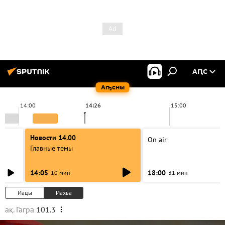
АԤС
Аҧсны
14:00
14:26
15:00
Новости 14.00
On air
Главные темы
14:05
18:00
10 мин
31 мин
Иацы
Иахьа
ақ. Гагра
101.3