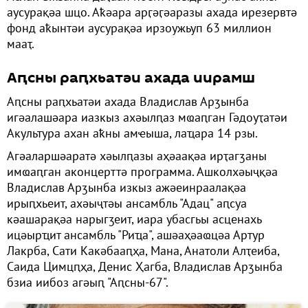
аусурақәа шцо. Аҟәара арӷәӷәаразы ахада ирезервтә
фонд аҟынтәи аусурақәа ирзоужьуп 63 миллион
мааҭ.
Аԥсны раԥхьатәи ахада иирамш
Аԥсны раԥхьатәи ахада Владислав Арӡынба
игәалашәара иазкыз ахәылԥаз мҩаԥган Гәдоуҭатәи
Акультура ахан аҟны амҽыша, лаҵара 14 рзы.
Агәаларшәаратә хәылԥазы аҳәаақәа ирҭагӡаны
имҩаԥган аконцерттә программа. Ашколхәыҷқәа
Владислав Арӡынба изкыз ажәеинраалақәа
ирыԥхьеит, ахәыҷтәы ансамбль "Адац" аԥсуа
кәашарақәа нарыгӡеит, иара убасгьы асценахь
ицәырҵит ансамбль "Риҵа", ашәаҳәаҩцәа Артур
Лакрба, Сати Какәбааԥҳа, Мана, Анатоли Алҭеиба,
Саида Цимцԥҳа, Денис Ҳагба, Владислав Арӡынба
бзиа иибоз агәыԥ "Аԥсны-67".