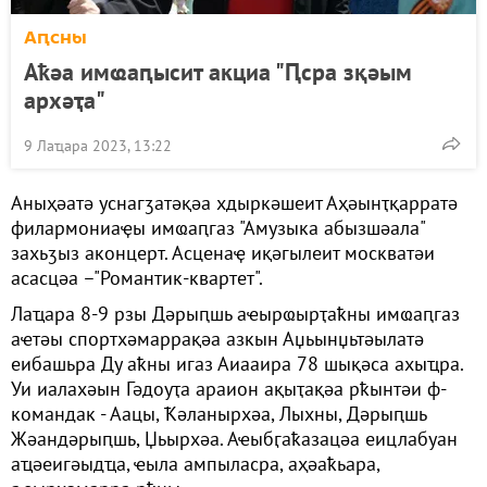
Аԥсны
Аҟәа имҩаԥысит акциа "Ԥсра зқәым
архәҭа"
9 Лаҵара 2023, 13:22
Аныҳәатә уснагӡатәқәа хдыркәшеит Аҳәынҭқарратә
филармониаҿы имҩаԥгаз "Амузыка абызшәала"
захьӡыз аконцерт. Асценаҿ иқәгылеит москватәи
асасцәа –"Романтик-квартет".
Лаҵара 8-9 рзы Дәрыԥшь аҽырҩырҭаҟны имҩаԥгаз
аҽтәы спортхәмаррақәа азкын Аџьынџьтәылатә
еибашьра Ду аҟны игаз Аиааира 78 шықәса ахыҵра.
Уи иалахәын Гәдоуҭа араион ақыҭақәа рҟынтәи ф-
командак - Аацы, Ҟәланырхәа, Лыхны, Дәрыԥшь
Жәандәрыԥшь, Џьырхәа. Аҽыбӷаҟазацәа еицлабуан
аҵәеигәыдҵа, ҽыла ампыласра, аҳәаҟьара,