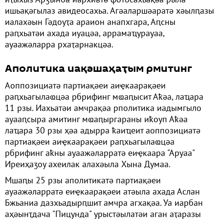
ишьақәгылаз авидеосахьа. Агәаларшәаратә хәылԥазы
иалахәын Гәдоуҭа араион анапхгара, Аԥсны
раԥхьатәи ахада иуацәа, аррамаҵурауаа,
ауаажәларра рхаҭарнакцәа.
Аполитика иақәшаҳаҭым рмитинг
Аоппозициатә партиақәеи аиҿкаарақәеи
раԥхьагылаҩцәа рбрифинг мҩаԥысит Аҟәа, лаҵара
11 рзы. Иахьатәи амчрақәа рполитика иадымгыло
ауааԥсыра амитинг мҩаԥыргараны иҟоуп Аҟәа
лаҵара 30 рзы ҳәа адырра ҟаиҵеит аоппозициатә
партиақәеи аиҿкаарақәеи раԥхьагылаҩцәа
рбрифинг аҟны ауаажәларратә еиҿкаара "Аруаа"
Иреиҳаӡоу ахеилак алахәыла Хына Думаа.
Мшаԥы 25 рзы аполитикатә партиақәеи
ауаажәларратә еиҿкаарақәеи атәыла ахада Аслан
Бжьаниа дазхьадырԥшит амчра агхақәа. Уа иарбан
аҳәынҭдача "Пицунда" урыстәылатәи аган аҭаразы