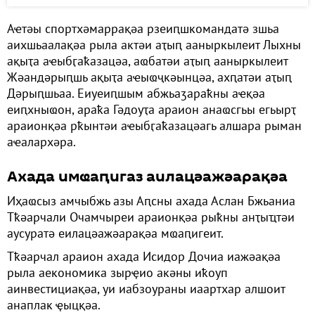
Аҽтәы спортхәмаррақәа рзеиԥшкомандатә зшьа
аихшьаалақәа рыла актәи аҭыԥ ааныркылеит Лыхны
ақыҭа аҽыбӷаҟазацәа, аҩбатәи аҭыԥ ааныркылеит
Жәандәрыԥшь ақыҭа аҽыҩҷкәынцәа, ахԥатәи аҭыԥ
Дәрыԥшьаа. Еиуеиԥшым абжьаӡараҟны аҽқәа
еиԥхныҩон, араҟа Гәдоуҭа араион анаҩсгьы егьырҭ
араионқәа рҟынтәи аҽыбӷаҟазацәагь алшара рыман
аҽалархәра.
Ахада имҩаԥигаз аилацәажәарақәа
Иҳаҩсыз амчыбжь азы Аԥсны ахада Аслан Бжьаниа
Тҟәарчали Очамчыреи араионқәа рыҟны анҭыҵтәи
аусуратә еилацәажәарақәа мҩаԥигеит.
Тҟәарчал араион ахада Исидор Дочиа иажәақәа
рыла аекономика зырҿио акәны иҟоуп
аинвестициақәа, уи иабзоураны иаартхар алшоит
анаплак ҿыцқәа.