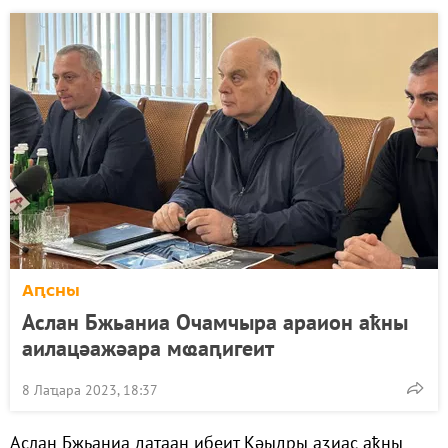
Аԥсны
Аслан Бжьаниа Очамчыра араион аҟны
аилацәажәара мҩаԥигеит
8 Лаҵара 2023, 18:37
Аслан Бжьаниа даҭаан ибеит Кәыдры аӡиас аҟны