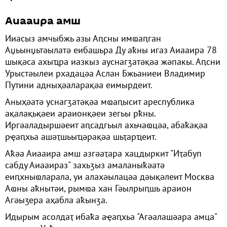
Аиааира амш
Ииасыз амчыбжь азы Аԥсны имҩаԥган
Аџьынџьтәылатә еибашьра Ду аҟны игаз Аиааира 78
шықәса ахыҵра иазкыз ауснагӡатәқәа жәпакы. Аԥсни
Урыстәылеи рхадацәа Аслан Бжьаниеи Владимир
Путини адныҳәаларақәа еимырдеит.
Аныҳәатә уснагӡатәқәа мҩаԥысит ареспублика
ақалақьқәеи араионқәеи зегьы рҟны.
Иргәаладыршәеит аԥсадгьыл ахьчаҩцәа, абаҟақәа
рҿаԥхьа ашәҭшьыҵәрақәа шьҭарҵеит.
Аҟәа Аиааира амш азгәаҭара хацдыркит "Иҭабуп
сабду Аиааираз" захьӡыз амаланыҟәатә
еиԥхныҩларала, уи алахәылацәа дәықәлеит Москва
Аҩны аҟнытәи, рымҩа хан Гәылрыԥшь араион
Агәыӡера аҳабла аҟынӡа.
Идырым асолдаҭ ибаҟа аҿаԥхьа "Агәалашәара амца"