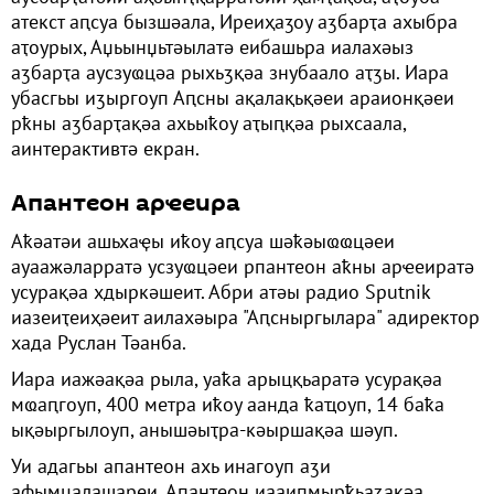
атекст аԥсуа бызшәала, Иреиҳаӡоу аӡбарҭа ахыбра
аҭоурых, Аџьынџьтәылатә еибашьра иалахәыз
аӡбарҭа аусзуҩцәа рыхьӡқәа знубаало аҭӡы. Иара
убасгьы иӡыргоуп Аԥсны ақалақьқәеи араионқәеи
рҟны аӡбарҭақәа ахьыҟоу аҭыԥқәа рыхсаала,
аинтерактивтә екран.
Апантеон арҽеира
Аҟәатәи ашьхаҿы иҟоу аԥсуа шәҟәыҩҩцәеи
ауаажәларратә усзуҩцәеи рпантеон аҟны арҽеиратә
усурақәа хдыркәшеит. Абри атәы радио Sputnik
иазеиҭеиҳәеит аилахәыра "Аԥсныргылара" адиректор
хада Руслан Тәанба.
Иара иажәақәа рыла, уаҟа арыцқьаратә усурақәа
мҩаԥгоуп, 400 метра иҟоу аанда ҟаҵоуп, 14 баҟа
ықәыргылоуп, анышәыҭра-кәыршақәа шәуп.
Уи адагьы апантеон ахь инагоуп аӡи
афымцалашареи. Апантеон иааиԥмырҟьаӡакәа