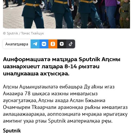
© Sputnik / Томас Тхайцук
Анапаҵаҩра
Аинформациатә маҵзура Sputnik Аԥсны
иазнархиеит лаҵара 8-14 рызтәи
иналукааша ахҭысқәа.
Аԥсны Аџьынџьтәылатә еибашьра Ду аҟны игаз
Аиааира 78 шықәса иазкны имҩаԥысыз
ауснагӡатәқәа, Аԥсны ахада Аслан Бжьаниа
Очамчыреи Тҟәарчали араионқәа рыҟны имҩаԥигаз
аилацәажәарақәа, аоппозициатә мчрақәа ирыгәҭаку
амитинг уҳәа ртәы Sputnik аматериалқәа рҿы.
Sputnik