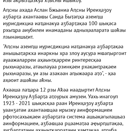
изы акрызҵазкуа хҭысны ишыҟоу.
Аԥсны ахада Аслан Бжьаниа Аԥсны Иреиҳаӡоу
аӡбарҭа ахантәаҩы Саида Быҭәԥҳа азеиԥш
иурисдикциа иаҵанакуа аӡбарҭақәа 100 шықәса
рхыҵра аиубилеи инамаданы адныҳәаларатә шәҟәы
лзынаишьҭит.
"Аԥсны азеиԥш иурисдикциа иаҵанакуа аӡбарҭақәа
анышьаҭаркха инаркны хра злоу аусура мҩаԥыргоит
ауаажәларреи аҳәынҭқарреи ринтересқәа
рыхьчаразы, атәылауаа рзинқәеи рхақәиҭрақәеи
рыхьчаразы, уи азы азакәан аԥыжәара аҭо", - ҳәа
аҳәоит ашәҟәы аҟны.
Ахәаша лаҵара 12 рзы Аҟәа иаадыртит Аԥсны
Иреиҳаӡоу Аӡбарҭа аҭоурых амузеи. Уахь инагоуп
1923 - 2021 шықәсқәа раан Иреиҳаӡоу аӡбарҭа
уаанӡатәи ахантәаҩцәа ирызку аинформациеи
рфотосахьақәеи аӡбарҭатә система ашьақәгылашьаз
аинформациеи, аӡбаҩцәа рцәамаҭәа аҿырԥштәқәа,
аусбарҭатәии аҳәынҭқарратәии ҳамҭақәа, аҭоуба