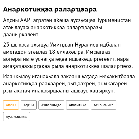
Анаркотикқәа раларҵәара
Аԥсны ААР Гагратәи аҟәша аусзуҩцәа Туркменистан
атәылауаҩ анаркотикқәа раларҵәаразы
дааныркалеит.
23 шықәса зхыҵуа Умитџьан Нуралиев идбалан
аметадон згәылаз 18 еилаҳәыра. Имҩаԥгаз
аоперативтә уснагӡатәқәа ишьақәдырӷәӷәеит, иара
амаӡаҵәахырҭақәа рыла анаркотикқәа шалаирҵәоз.
Иаанкылоу иганахьала закәаншьаҭада мҽхакыҭбаала
анаркотикқәа раахәареи, рыҵәахреи, рныҟәгареи
рзы ахәҭаҷ инақәыршәаны ашьаус хацыркуп.
Аԥсны
Аԥсны
Ажәабжьқәа
Аполитика
Аекономика
Ауаажәларра