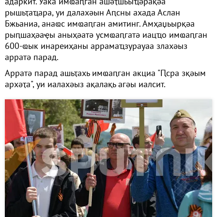
адаркит. Уаҟа имҩаԥган ашәҭшьыҵәрақәа
рышьҭаҵара, уи далахәын Аԥсны ахада Аслан
Бжьаниа, анаҩс имҩаԥган амитинг. Амҳаџьырқәа
рыԥшаҳәаҿы аныҳәатә усмҩаԥгатә иацҵо имҩаԥган
600-ҩык инареиҳаны аррамаҵзурауаа злахәыз
арратә парад.
Арратә парад ашьҭахь имҩаԥган акциа "Ԥсра зқәым
архәҭа", уи иалахәыз ақалақь агәы иалсит.