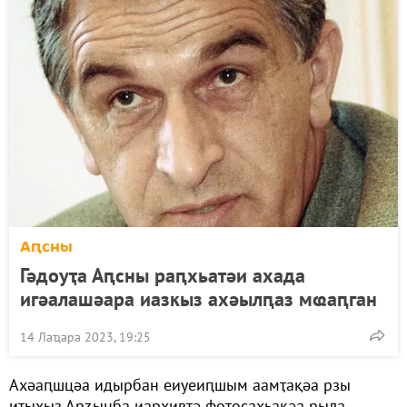
Аԥсны
Гәдоуҭа Аԥсны раԥхьатәи ахада
игәалашәара иазкыз ахәылԥаз мҩаԥган
14 Лаҵара 2023, 19:25
Ахәаԥшцәа идырбан еиуеиԥшым аамҭақәа рзы
иҭыхыз Арӡынба иархивтә фотосахьақәа рыла