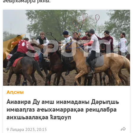
аҽырхәмарра рҟны.
Аԥсны
Аиааира Ду амш инамаданы Дәрыԥшь
имҩаԥгаз аҽыхәмаррақәа реицлабра
аихшьаалақәа ҟаҵоуп
9 Лаҵара 2023, 20:15