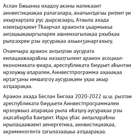
Аслан Бжьаниа ихадоу акәны иаликааит
аинвестициақәа ралагалара, анапынҵагьы риҭеит уи
ахырхарҭала рус дырӷәӷәарц. Атәыла ахада
изеиҭырҳәеит Тҟәарчал араионтә џьармыкьа
аиҭашьақәыргылареи аҩнеихагылақәа рхыбқәа
рыԥсахреи рзы аусурақәа ахьынӡанаргахьоу.
Очамчыра араион анҭыҵтәи аусуратә
еилацәажәараҟны иазааҭгылеит араион асоциал-
економикатә ҿиара, ареспубликатә биуџьет аҟынтәи
ирзоужьу аԥаралеи, Аинвестпрограмма аҳәаақәа
ирҭагӡаны имҩаԥгоу аусурақәеи уҳәа акыр
азҵаарақәа.
Араион ахада Беслан Бигәаа 2020-2022 ш.ш. рызтәи
ареспубликатә биуџьети Аинвестпрограммалеи
ирзоужьыз аԥарақәа рыла иҟаҵоу аусурақәа рзы
аҳасабырба ҟаиҵеит. Иара убас аиԥылараҟны
ирылацәажәеит аенергетика, аинвистициақәа,
акриминогентә ҭагылазаашьа азҵаарақәа.