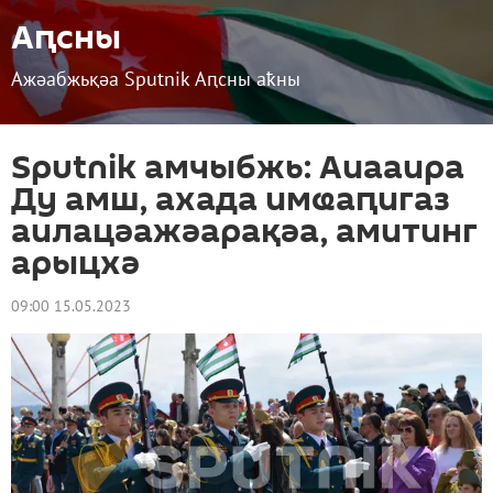
Аԥсны
Ажәабжьқәа Sputnik Аԥсны аҟны
Sputnik амчыбжь: Аиааира
Ду амш, ахада имҩаԥигаз
аилацәажәарақәа, амитинг
арыцхә
09:00 15.05.2023