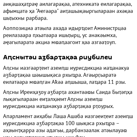
аиқәшаҳаҭраҿ аилагарақәа, атехникатә еилагарақәа,
афымцатә ҳа "Аҽгәара" аиҭашьақәыргылараан ахәқәа
шьҭыхны рарбара.
Аоппозициа атәыла ахада идырҵоит Аминистрцәа
реилазаара ԥхьатәара ишьҭырц, ус анакәымха,
аҿагыларатә акциа мҩаԥаагоит ҳәа азгәаҭоуп.
Аԥснытәи аӡбарҭақәа риубилеи
Аԥсны иазгәарҭеит азеиԥш иурисдикциа иаҵанакуа
аӡбарҭақәа шәышықәса рхыҵра. Агәырӷьаратә
еилатәара мҩаԥган Аҟәа аԥшьаша, лаҵара 11 рзы.
Аԥсны Иреиҳаӡоу аӡбарҭа ахантәаҩы Саида Быҭәԥҳа
лықәгылараан еиҭалҳәеит Аԥсны азеиԥш
иурисдикциа иаҵанакуа аӡбарҭақәа рҭоурых.
Апарламент аиҳабы Лаша Ашәба иазгәеиҭеит азеиԥш
иурисдикциа аӡбарҭақәа 100 шықәса рхыҵра –
аҳәынҭқарра азы адагьы, дарбанзаалак атәылауаҩ