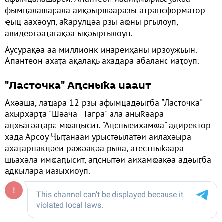
фымцалашарала аиқәыршәаразы атрансформатор
ҿыц аахәоуп, аҟарулцәа рзы аҩны ргылоуп,
авидеогәаҭагақәа ықәыргылоуп.
Аусурақәа аа-миллионк инареиҳаны ирзоужьын.
Апантеон ахаҭа ақалақь ахадара абаланс иаҭоуп.
"Ласточка" Аԥсныҟа иааит
Ахәаша, лаҵара 12 рзы афымцадәыӷба "Ласточка"
ахырхарҭа "Шәача - Гагра" ала аныҟәара
аԥхьагәаҭара мҩаԥысит. "Аԥсныеихамҩа" адиректор
хада Арсоу Ҷыҭанааи урыстәылатәи аилахәыра
ахаҭарнакцәеи ражәақәа рыла, атестныҟәара
шьахәла имҩаԥысит, аԥснытәи аихамҩақәа адәыӷба
адкылара иазыхиоуп.